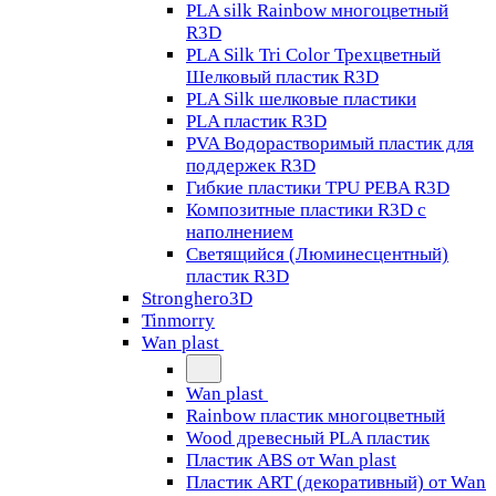
PLA silk Rainbow многоцветный
R3D
PLA Silk Tri Color Трехцветный
Шелковый пластик R3D
PLA Silk шелковые пластики
PLA пластик R3D
PVA Водорастворимый пластик для
поддержек R3D
Гибкие пластики TPU PEBA R3D
Композитные пластики R3D с
наполнением
Светящийся (Люминесцентный)
пластик R3D
Stronghero3D
Tinmorry
Wan plast
Wan plast
Rainbow пластик многоцветный
Wood древесный PLA пластик
Пластик ABS от Wan plast
Пластик ART (декоративный) от Wan