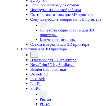
3D Ручки
Барашки и гайки для столов
Инструмент и постобработка
Скотч разного типа для 3D принтера
Сопутствующие товары для 3D принтера
Сопутствующие товары для 3D
принтера
Ключи шестигранные
Стекла и зеркала для 3D принтера
Пластики для 3D принтера
Пластики для 3D принтера
NovaPrint3D by Skolkovo
Bambu Lab пластики
Dowell 3D
FusRock
LanDu
PinRui
PinRui
PEBA