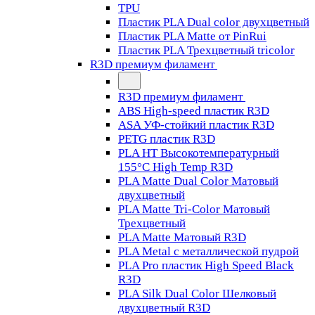
TPU
Пластик PLA Dual color двухцветный
Пластик PLA Matte от PinRui
Пластик PLA Трехцветный tricolor
R3D премиум филамент
R3D премиум филамент
ABS High-speed пластик R3D
ASA УФ-стойкий пластик R3D
PETG пластик R3D
PLA HT Высокотемпературный
155°C High Temp R3D
PLA Matte Dual Color Матовый
двухцветный
PLA Matte Tri-Color Матовый
Трехцветный
PLA Matte Матовый R3D
PLA Metal с металлической пудрой
PLA Pro пластик High Speed Black
R3D
PLA Silk Dual Color Шелковый
двухцветный R3D