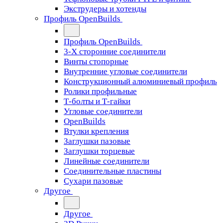
Экструдеры и хотенды
Профиль OpenBuilds
Профиль OpenBuilds
3-Х сторонние соединители
Винты стопорные
Внутренние угловые соединители
Конструкционный алюминиевый профиль
Ролики профильные
Т-болты и Т-гайки
Угловые соединители
OpenBuilds
Втулки крепления
Заглушки пазовые
Заглушки торцевые
Линейные соединители
Соединительные пластины
Сухари пазовые
Другое
Другое