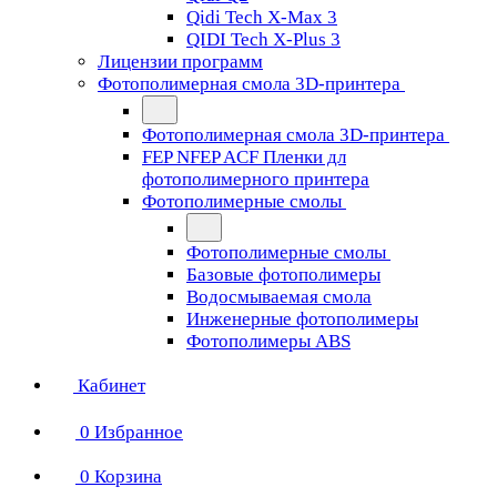
Qidi Tech X-Max 3
QIDI Tech X-Plus 3
Лицензии программ
Фотополимерная смола 3D-принтера
Фотополимерная смола 3D-принтера
FEP NFEP ACF Пленки дл
фотополимерного принтера
Фотополимерные смолы
Фотополимерные смолы
Базовые фотополимеры
Водосмываемая смола
Инженерные фотополимеры
Фотополимеры ABS
Кабинет
0
Избранное
0
Корзина