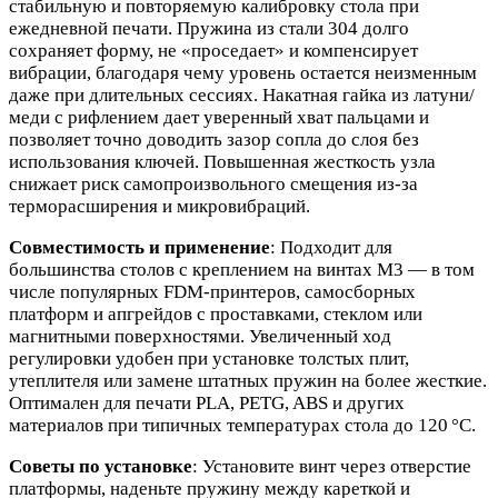
стабильную и повторяемую калибровку стола при
ежедневной печати. Пружина из стали 304 долго
сохраняет форму, не «проседает» и компенсирует
вибрации, благодаря чему уровень остается неизменным
даже при длительных сессиях. Накатная гайка из латуни/
меди с рифлением дает уверенный хват пальцами и
позволяет точно доводить зазор сопла до слоя без
использования ключей. Повышенная жесткость узла
снижает риск самопроизвольного смещения из‑за
терморасширения и микровибраций.
Совместимость и применение
: Подходит для
большинства столов с креплением на винтах М3 — в том
числе популярных FDM‑принтеров, самосборных
платформ и апгрейдов с проставками, стеклом или
магнитными поверхностями. Увеличенный ход
регулировки удобен при установке толстых плит,
утеплителя или замене штатных пружин на более жесткие.
Оптимален для печати PLA, PETG, ABS и других
материалов при типичных температурах стола до 120 °C.
Советы по установке
: Установите винт через отверстие
платформы, наденьте пружину между кареткой и