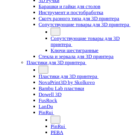
3D Ручки
Барашки и гайки для столов
Инструмент и постобработка
Скотч разного типа для 3D принтера
Сопутствующие товары для 3D принтера
Сопутствующие товары для 3D
принтера
Ключи шестигранные
Стекла и зеркала для 3D принтера
Пластики для 3D принтера
Пластики для 3D принтера
NovaPrint3D by Skolkovo
Bambu Lab пластики
Dowell 3D
FusRock
LanDu
PinRui
PinRui
PEBA