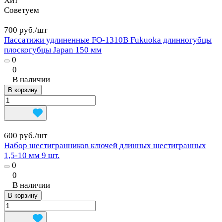
Хит
Советуем
700 руб./
шт
Пассатижи удлиненные FO-1310B Fukuoka длинногубцы
плоскогубцы Japan 150 мм
0
0
В наличии
В корзину
600 руб./
шт
Набор шестигранников ключей длинных шестигранных
1,5-10 мм 9 шт.
0
0
В наличии
В корзину