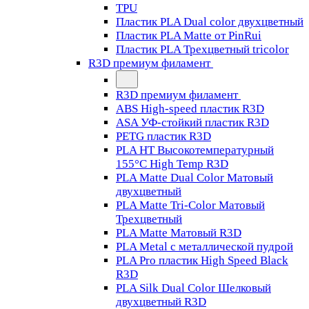
TPU
Пластик PLA Dual color двухцветный
Пластик PLA Matte от PinRui
Пластик PLA Трехцветный tricolor
R3D премиум филамент
R3D премиум филамент
ABS High-speed пластик R3D
ASA УФ-стойкий пластик R3D
PETG пластик R3D
PLA HT Высокотемпературный
155°C High Temp R3D
PLA Matte Dual Color Матовый
двухцветный
PLA Matte Tri-Color Матовый
Трехцветный
PLA Matte Матовый R3D
PLA Metal с металлической пудрой
PLA Pro пластик High Speed Black
R3D
PLA Silk Dual Color Шелковый
двухцветный R3D