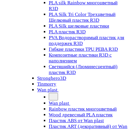
PLA silk Rainbow многоцветный
R3D
PLA Silk Tri Color Трехцветный
Шелковый пластик R3D
PLA Silk шелковые пластики
PLA пластик R3D
PVA Водорастворимый пластик для
поддержек R3D
Гибкие пластики TPU PEBA R3D
Композитные пластики R3D с
наполнением
Светящийся (Люминесцентный)
пластик R3D
Stronghero3D
Tinmorry
Wan plast
Wan plast
Rainbow пластик многоцветный
Wood древесный PLA пластик
Пластик ABS от Wan plast
Пластик ART (декоративный) от Wan