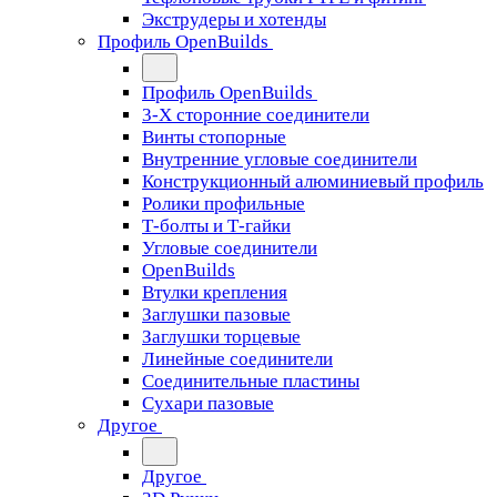
Экструдеры и хотенды
Профиль OpenBuilds
Профиль OpenBuilds
3-Х сторонние соединители
Винты стопорные
Внутренние угловые соединители
Конструкционный алюминиевый профиль
Ролики профильные
Т-болты и Т-гайки
Угловые соединители
OpenBuilds
Втулки крепления
Заглушки пазовые
Заглушки торцевые
Линейные соединители
Соединительные пластины
Сухари пазовые
Другое
Другое