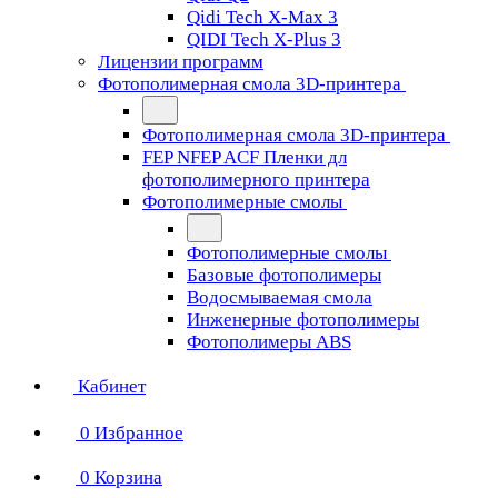
Qidi Tech X-Max 3
QIDI Tech X-Plus 3
Лицензии программ
Фотополимерная смола 3D-принтера
Фотополимерная смола 3D-принтера
FEP NFEP ACF Пленки дл
фотополимерного принтера
Фотополимерные смолы
Фотополимерные смолы
Базовые фотополимеры
Водосмываемая смола
Инженерные фотополимеры
Фотополимеры ABS
Кабинет
0
Избранное
0
Корзина