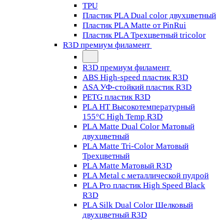
TPU
Пластик PLA Dual color двухцветный
Пластик PLA Matte от PinRui
Пластик PLA Трехцветный tricolor
R3D премиум филамент
R3D премиум филамент
ABS High-speed пластик R3D
ASA УФ-стойкий пластик R3D
PETG пластик R3D
PLA HT Высокотемпературный
155°C High Temp R3D
PLA Matte Dual Color Матовый
двухцветный
PLA Matte Tri-Color Матовый
Трехцветный
PLA Matte Матовый R3D
PLA Metal с металлической пудрой
PLA Pro пластик High Speed Black
R3D
PLA Silk Dual Color Шелковый
двухцветный R3D