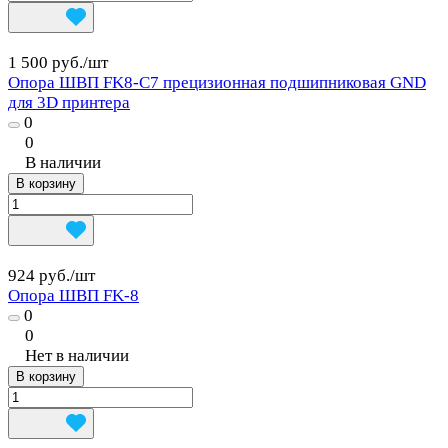
1 500 руб./
шт
Опора ШВП FK8-C7 прецизионная подшипниковая GND
для 3D принтера
0
0
В наличии
В корзину
924 руб./
шт
Опора ШВП FK-8
0
0
Нет в наличии
В корзину