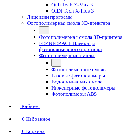
Qidi Tech X-Max 3
QIDI Tech X-Plus 3
Лицензии программ
Фотополимерная смола 3D-принтера
Фотополимерная смола 3D-принтера
FEP NFEP ACF Пленки дл
фотополимерного принтера
Фотополимерные смолы
Фотополимерные смолы
Базовые фотополимеры
Водосмываемая смола
Инженерные фотополимеры
Фотополимеры ABS
Кабинет
0
Избранное
0
Корзина