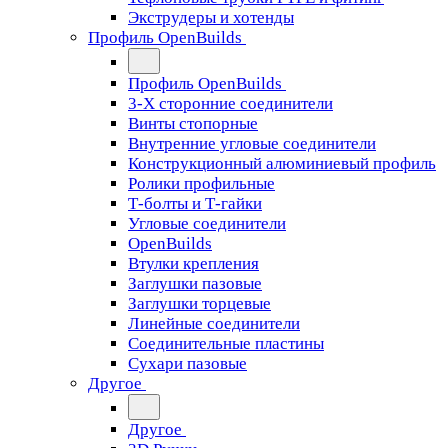
Экструдеры и хотенды
Профиль OpenBuilds
Профиль OpenBuilds
3-Х сторонние соединители
Винты стопорные
Внутренние угловые соединители
Конструкционный алюминиевый профиль
Ролики профильные
Т-болты и Т-гайки
Угловые соединители
OpenBuilds
Втулки крепления
Заглушки пазовые
Заглушки торцевые
Линейные соединители
Соединительные пластины
Сухари пазовые
Другое
Другое