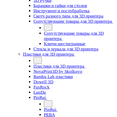
3D Ручки
Барашки и гайки для столов
Инструмент и постобработка
Скотч разного типа для 3D принтера
Сопутствующие товары для 3D принтера
Сопутствующие товары для 3D
принтера
Ключи шестигранные
Стекла и зеркала для 3D принтера
Пластики для 3D принтера
Пластики для 3D принтера
NovaPrint3D by Skolkovo
Bambu Lab пластики
Dowell 3D
FusRock
LanDu
PinRui
PinRui
PEBA