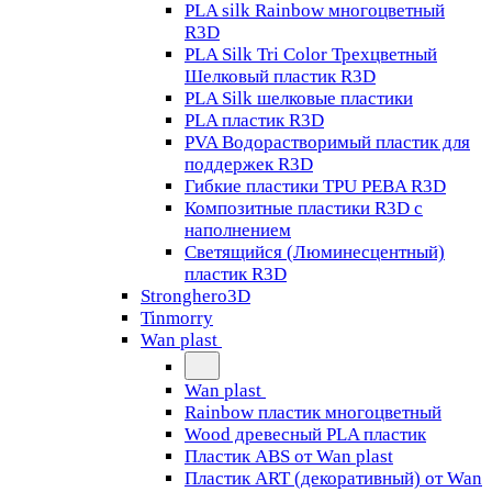
PLA silk Rainbow многоцветный
R3D
PLA Silk Tri Color Трехцветный
Шелковый пластик R3D
PLA Silk шелковые пластики
PLA пластик R3D
PVA Водорастворимый пластик для
поддержек R3D
Гибкие пластики TPU PEBA R3D
Композитные пластики R3D с
наполнением
Светящийся (Люминесцентный)
пластик R3D
Stronghero3D
Tinmorry
Wan plast
Wan plast
Rainbow пластик многоцветный
Wood древесный PLA пластик
Пластик ABS от Wan plast
Пластик ART (декоративный) от Wan