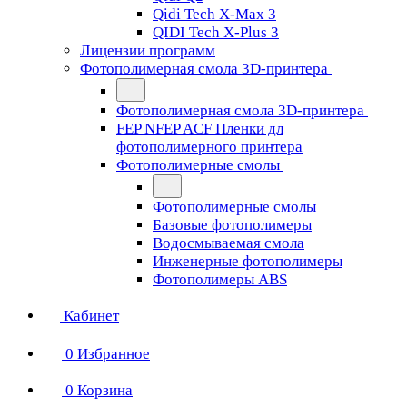
Qidi Tech X-Max 3
QIDI Tech X-Plus 3
Лицензии программ
Фотополимерная смола 3D-принтера
Фотополимерная смола 3D-принтера
FEP NFEP ACF Пленки дл
фотополимерного принтера
Фотополимерные смолы
Фотополимерные смолы
Базовые фотополимеры
Водосмываемая смола
Инженерные фотополимеры
Фотополимеры ABS
Кабинет
0
Избранное
0
Корзина