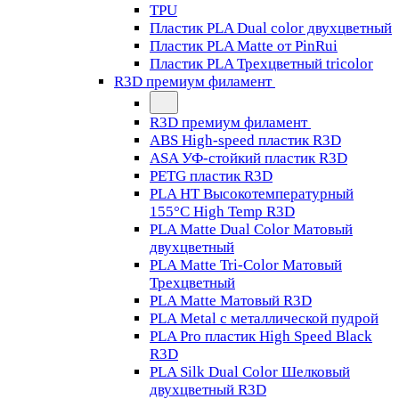
TPU
Пластик PLA Dual color двухцветный
Пластик PLA Matte от PinRui
Пластик PLA Трехцветный tricolor
R3D премиум филамент
R3D премиум филамент
ABS High-speed пластик R3D
ASA УФ-стойкий пластик R3D
PETG пластик R3D
PLA HT Высокотемпературный
155°C High Temp R3D
PLA Matte Dual Color Матовый
двухцветный
PLA Matte Tri-Color Матовый
Трехцветный
PLA Matte Матовый R3D
PLA Metal с металлической пудрой
PLA Pro пластик High Speed Black
R3D
PLA Silk Dual Color Шелковый
двухцветный R3D