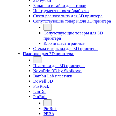
3D Ручки
Барашки и гайки для столов
Инструмент и постобработка
Скотч разного типа для 3D принтера
Сопутствующие товары для 3D принтера
Сопутствующие товары для 3D
принтера
Ключи шестигранные
Стекла и зеркала для 3D принтера
Пластики для 3D принтера
Пластики для 3D принтера
NovaPrint3D by Skolkovo
Bambu Lab пластики
Dowell 3D
FusRock
LanDu
PinRui
PinRui
PEBA