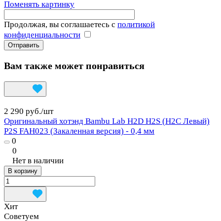
Поменять картинку
Продолжая, вы соглашаетесь с
политикой
конфиденциальности
Вам также может понравиться
2 290 руб./
шт
Оригинальный хотэнд Bambu Lab H2D H2S (H2C Левый)
P2S FAH023 (Закаленная версия) - 0,4 мм
0
0
Нет в наличии
В корзину
Хит
Советуем