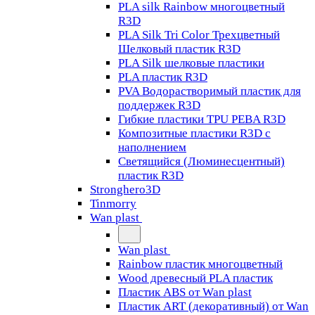
PLA silk Rainbow многоцветный
R3D
PLA Silk Tri Color Трехцветный
Шелковый пластик R3D
PLA Silk шелковые пластики
PLA пластик R3D
PVA Водорастворимый пластик для
поддержек R3D
Гибкие пластики TPU PEBA R3D
Композитные пластики R3D с
наполнением
Светящийся (Люминесцентный)
пластик R3D
Stronghero3D
Tinmorry
Wan plast
Wan plast
Rainbow пластик многоцветный
Wood древесный PLA пластик
Пластик ABS от Wan plast
Пластик ART (декоративный) от Wan