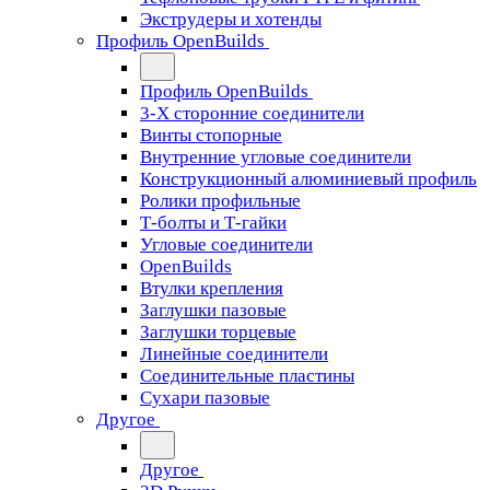
Экструдеры и хотенды
Профиль OpenBuilds
Профиль OpenBuilds
3-Х сторонние соединители
Винты стопорные
Внутренние угловые соединители
Конструкционный алюминиевый профиль
Ролики профильные
Т-болты и Т-гайки
Угловые соединители
OpenBuilds
Втулки крепления
Заглушки пазовые
Заглушки торцевые
Линейные соединители
Соединительные пластины
Сухари пазовые
Другое
Другое