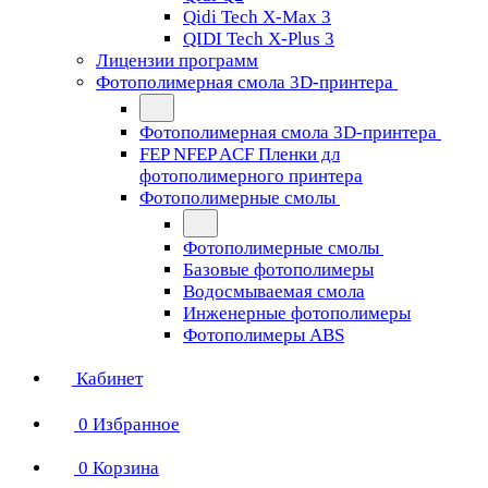
Qidi Tech X-Max 3
QIDI Tech X-Plus 3
Лицензии программ
Фотополимерная смола 3D-принтера
Фотополимерная смола 3D-принтера
FEP NFEP ACF Пленки дл
фотополимерного принтера
Фотополимерные смолы
Фотополимерные смолы
Базовые фотополимеры
Водосмываемая смола
Инженерные фотополимеры
Фотополимеры ABS
Кабинет
0
Избранное
0
Корзина