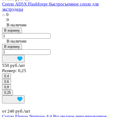
Сопло AD5X Flashforge быстросъемное сопло для
экструдера
0
0
В наличии
В корзину
В наличии
В корзину
550 руб./
шт
Размер:
0,25
0,4
0,6
0,8
0,25
от 240 руб./
шт
Сопло Elegoo Neptune 4\4 Pro медное никелированное