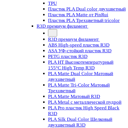
TPU
Пластик PLA Dual color двухцветный
Пластик PLA Matte от PinRui
Пластик PLA Трехцветный tricolor
R3D премиум филамент
R3D премиум филамент
ABS High-speed пластик R3D
ASA УФ-стойкий пластик R3D
PETG пластик R3D
PLA HT Высокотемпературный
155°C High Temp R3D
PLA Matte Dual Color Матовый
двухцветный
PLA Matte Tri-Color Матовый
Трехцветный
PLA Matte Матовый R3D
PLA Metal с металлической пудрой
PLA Pro пластик High Speed Black
R3D
PLA Silk Dual Color Шелковый
двухцветный R3D