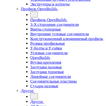
Экструдеры и хотенды
Профиль OpenBuilds
Профиль OpenBuilds
3-Х сторонние соединители
Винты стопорные
Внутренние угловые соединители
Конструкционный алюминиевый профиль
Ролики профильные
Т-болты и Т-гайки
Угловые соединители
OpenBuilds
Втулки крепления
Заглушки пазовые
Заглушки торцевые
Линейные соединители
Соединительные пластины
Сухари пазовые
Другое
Другое