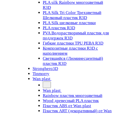
PLA silk Rainbow многоцветный
R3D
PLA Silk Tri Color Трехцветный
Шелковый пластик R3D
PLA Silk шелковые пластики
PLA пластик R3D
PVA Водорастворимый пластик для
поддержек R3D
Гибкие пластики TPU PEBA R3D
Композитные пластики R3D с
наполнением
Светящийся (Люминесцентный)
пластик R3D
Stronghero3D
Tinmorry
Wan plast
Wan plast
Rainbow пластик многоцветный
Wood древесный PLA пластик
Пластик ABS от Wan plast
Пластик ART (декоративный) от Wan