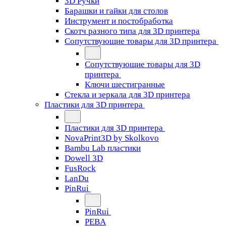
3D Ручки
Барашки и гайки для столов
Инструмент и постобработка
Скотч разного типа для 3D принтера
Сопутствующие товары для 3D принтера
Сопутствующие товары для 3D
принтера
Ключи шестигранные
Стекла и зеркала для 3D принтера
Пластики для 3D принтера
Пластики для 3D принтера
NovaPrint3D by Skolkovo
Bambu Lab пластики
Dowell 3D
FusRock
LanDu
PinRui
PinRui
PEBA