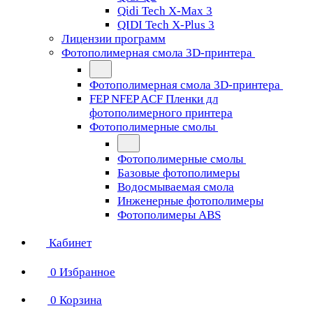
Qidi Tech X-Max 3
QIDI Tech X-Plus 3
Лицензии программ
Фотополимерная смола 3D-принтера
Фотополимерная смола 3D-принтера
FEP NFEP ACF Пленки дл
фотополимерного принтера
Фотополимерные смолы
Фотополимерные смолы
Базовые фотополимеры
Водосмываемая смола
Инженерные фотополимеры
Фотополимеры ABS
Кабинет
0
Избранное
0
Корзина