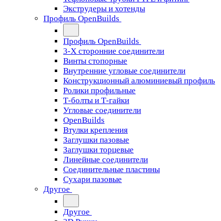
Экструдеры и хотенды
Профиль OpenBuilds
Профиль OpenBuilds
3-Х сторонние соединители
Винты стопорные
Внутренние угловые соединители
Конструкционный алюминиевый профиль
Ролики профильные
Т-болты и Т-гайки
Угловые соединители
OpenBuilds
Втулки крепления
Заглушки пазовые
Заглушки торцевые
Линейные соединители
Соединительные пластины
Сухари пазовые
Другое
Другое