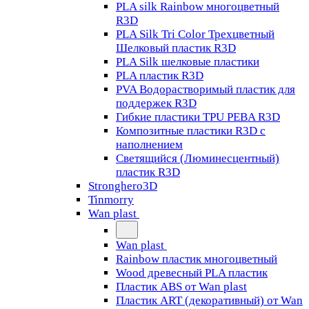
PLA silk Rainbow многоцветный
R3D
PLA Silk Tri Color Трехцветный
Шелковый пластик R3D
PLA Silk шелковые пластики
PLA пластик R3D
PVA Водорастворимый пластик для
поддержек R3D
Гибкие пластики TPU PEBA R3D
Композитные пластики R3D с
наполнением
Светящийся (Люминесцентный)
пластик R3D
Stronghero3D
Tinmorry
Wan plast
Wan plast
Rainbow пластик многоцветный
Wood древесный PLA пластик
Пластик ABS от Wan plast
Пластик ART (декоративный) от Wan