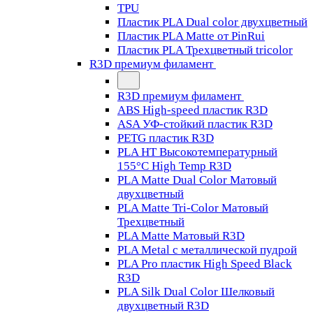
TPU
Пластик PLA Dual color двухцветный
Пластик PLA Matte от PinRui
Пластик PLA Трехцветный tricolor
R3D премиум филамент
R3D премиум филамент
ABS High-speed пластик R3D
ASA УФ-стойкий пластик R3D
PETG пластик R3D
PLA HT Высокотемпературный
155°C High Temp R3D
PLA Matte Dual Color Матовый
двухцветный
PLA Matte Tri-Color Матовый
Трехцветный
PLA Matte Матовый R3D
PLA Metal с металлической пудрой
PLA Pro пластик High Speed Black
R3D
PLA Silk Dual Color Шелковый
двухцветный R3D