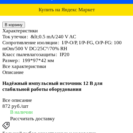
Купить на Яндекс Маркет
В корзину
Характеристики
Ток утечки
:
&lt;0.5 mA/240 V AC
Сопротивление изоляции
:
I/P-O/P, I/P-FG, O/P-FG: 100
mOm/500 V DC/25C°/70% RH
Класс пылевлагозащиты
:
IP20
Размер
:
199*97*42 мм
Все характеристики
Описание
Надёжный импульсный источник 12 В для
стабильной работы оборудования
Все описание
872 руб./
шт
В наличии
Рассчитать доставку