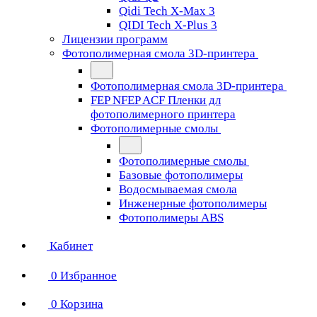
Qidi Tech X-Max 3
QIDI Tech X-Plus 3
Лицензии программ
Фотополимерная смола 3D-принтера
Фотополимерная смола 3D-принтера
FEP NFEP ACF Пленки дл
фотополимерного принтера
Фотополимерные смолы
Фотополимерные смолы
Базовые фотополимеры
Водосмываемая смола
Инженерные фотополимеры
Фотополимеры ABS
Кабинет
0
Избранное
0
Корзина