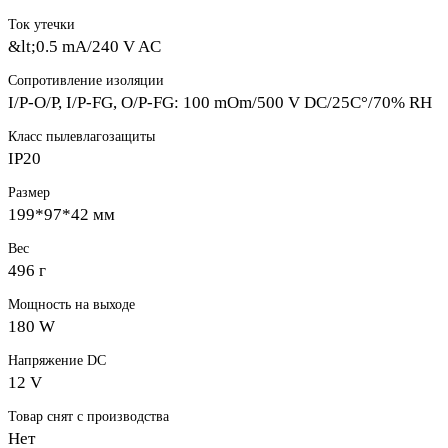
Ток утечки
&lt;0.5 mA/240 V AC
Сопротивление изоляции
I/P-O/P, I/P-FG, O/P-FG: 100 mOm/500 V DC/25C°/70% RH
Класс пылевлагозащиты
IP20
Размер
199*97*42 мм
Вес
496 г
Мощность на выходе
180 W
Напряжение DC
12 V
Товар снят с производства
Нет