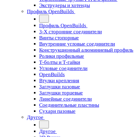
Экструдеры и хотенды
Профиль OpenBuilds
Профиль OpenBuilds
3-Х сторонние соединители
Винты стопорные
Внутренние угловые соединители
Конструкционный алюминиевый профиль
Ролики профильные
Т-болты и Т-гайки
Угловые соединители
OpenBuilds
Втулки крепления
Заглушки пазовые
Заглушки торцевые
Линейные соединители
Соединительные пластины
Сухари пазовые
Другое
Другое