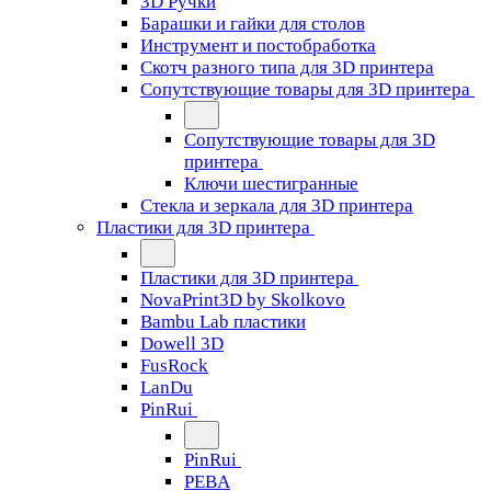
3D Ручки
Барашки и гайки для столов
Инструмент и постобработка
Скотч разного типа для 3D принтера
Сопутствующие товары для 3D принтера
Сопутствующие товары для 3D
принтера
Ключи шестигранные
Стекла и зеркала для 3D принтера
Пластики для 3D принтера
Пластики для 3D принтера
NovaPrint3D by Skolkovo
Bambu Lab пластики
Dowell 3D
FusRock
LanDu
PinRui
PinRui
PEBA