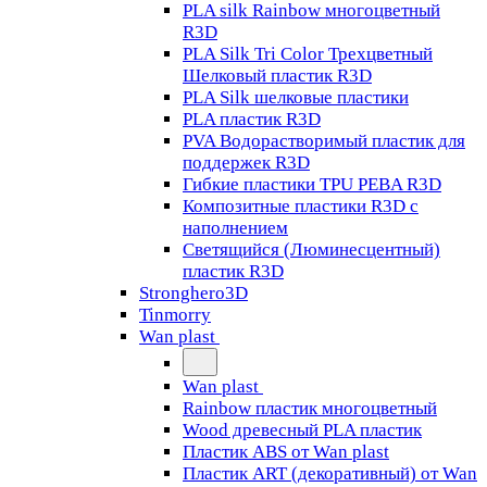
PLA silk Rainbow многоцветный
R3D
PLA Silk Tri Color Трехцветный
Шелковый пластик R3D
PLA Silk шелковые пластики
PLA пластик R3D
PVA Водорастворимый пластик для
поддержек R3D
Гибкие пластики TPU PEBA R3D
Композитные пластики R3D с
наполнением
Светящийся (Люминесцентный)
пластик R3D
Stronghero3D
Tinmorry
Wan plast
Wan plast
Rainbow пластик многоцветный
Wood древесный PLA пластик
Пластик ABS от Wan plast
Пластик ART (декоративный) от Wan