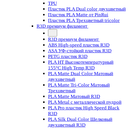
TPU
Пластик PLA Dual color двухцветный
Пластик PLA Matte от PinRui
Пластик PLA Трехцветный tricolor
R3D премиум филамент
R3D премиум филамент
ABS High-speed пластик R3D
ASA УФ-стойкий пластик R3D
PETG пластик R3D
PLA HT Высокотемпературный
155°C High Temp R3D
PLA Matte Dual Color Матовый
двухцветный
PLA Matte Tri-Color Матовый
Трехцветный
PLA Matte Матовый R3D
PLA Metal с металлической пудрой
PLA Pro пластик High Speed Black
R3D
PLA Silk Dual Color Шелковый
двухцветный R3D