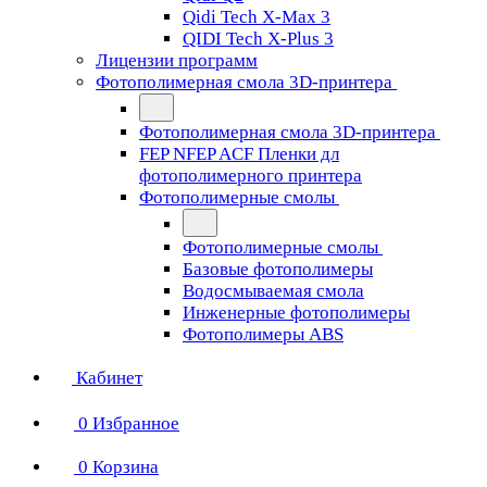
Qidi Tech X-Max 3
QIDI Tech X-Plus 3
Лицензии программ
Фотополимерная смола 3D-принтера
Фотополимерная смола 3D-принтера
FEP NFEP ACF Пленки дл
фотополимерного принтера
Фотополимерные смолы
Фотополимерные смолы
Базовые фотополимеры
Водосмываемая смола
Инженерные фотополимеры
Фотополимеры ABS
Кабинет
0
Избранное
0
Корзина