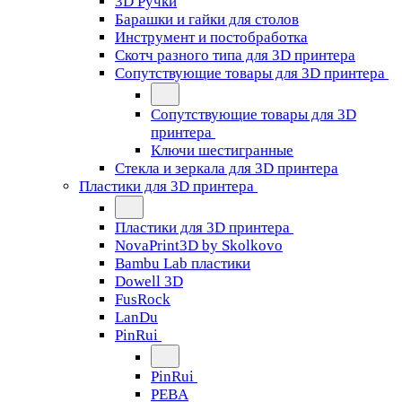
3D Ручки
Барашки и гайки для столов
Инструмент и постобработка
Скотч разного типа для 3D принтера
Сопутствующие товары для 3D принтера
Сопутствующие товары для 3D
принтера
Ключи шестигранные
Стекла и зеркала для 3D принтера
Пластики для 3D принтера
Пластики для 3D принтера
NovaPrint3D by Skolkovo
Bambu Lab пластики
Dowell 3D
FusRock
LanDu
PinRui
PinRui
PEBA