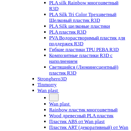
PLA silk Rainbow многоцветный
R3D
PLA Silk Tri Color Трехцветный
Шелковый пластик R3D
PLA Silk шелковые пластики
PLA пластик R3D
PVA Водорастворимый пластик для
поддержек R3D
Гибкие пластики TPU PEBA R3D
Композитные пластики R3D с
наполнением
Светящийся (Люминесцентный)
пластик R3D
Stronghero3D
Tinmorry
Wan plast
Wan plast
Rainbow пластик многоцветный
Wood древесный PLA пластик
Пластик ABS от Wan plast
Пластик ART (декоративный) от Wan