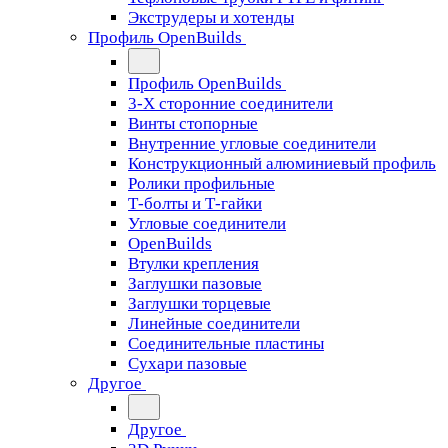
Экструдеры и хотенды
Профиль OpenBuilds
Профиль OpenBuilds
3-Х сторонние соединители
Винты стопорные
Внутренние угловые соединители
Конструкционный алюминиевый профиль
Ролики профильные
Т-болты и Т-гайки
Угловые соединители
OpenBuilds
Втулки крепления
Заглушки пазовые
Заглушки торцевые
Линейные соединители
Соединительные пластины
Сухари пазовые
Другое
Другое