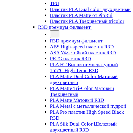
TPU
Пластик PLA Dual color двухцветный
Пластик PLA Matte от PinRui
Пластик PLA Трехцветный tricolor
R3D премиум филамент
R3D премиум филамент
ABS High-speed пластик R3D
ASA УФ-стойкий пластик R3D
PETG пластик R3D
PLA HT Высокотемпературный
155°C High Temp R3D
PLA Matte Dual Color Матовый
двухцветный
PLA Matte Tri-Color Матовый
Трехцветный
PLA Matte Матовый R3D
PLA Metal с металлической пудрой
PLA Pro пластик High Speed Black
R3D
PLA Silk Dual Color Шелковый
двухцветный R3D