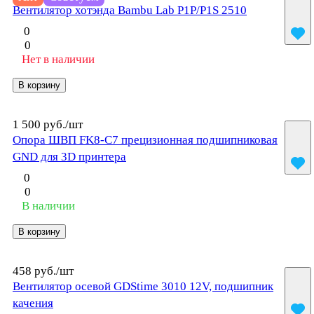
Вентилятор хотэнда Bambu Lab P1P/P1S 2510
0
0
Нет в наличии
В корзину
1 500 руб./
шт
Опора ШВП FK8-C7 прецизионная подшипниковая
GND для 3D принтера
0
0
В наличии
В корзину
458 руб./
шт
Вентилятор осевой GDStime 3010 12V, подшипник
качения