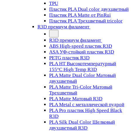
TPU
Пластик PLA Dual color двухцветный
Пластик PLA Matte от PinRui
Пластик PLA Трехцветный tricolor
R3D премиум филамент
R3D премиум филамент
ABS High-speed пластик R3D
ASA УФ-стойкий пластик R3D
PETG пластик R3D
PLA HT Высокотемпературный
155°C High Temp R3D
PLA Matte Dual Color Матовый
двухцветный
PLA Matte Tri-Color Матовый
Трехцветный
PLA Matte Матовый R3D
PLA Metal с металлической пудрой
PLA Pro пластик High Speed Black
R3D
PLA Silk Dual Color Шелковый
двухцветный R3D