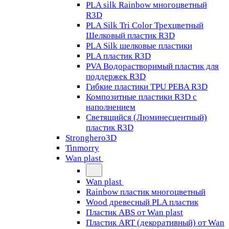
PLA silk Rainbow многоцветный
R3D
PLA Silk Tri Color Трехцветный
Шелковый пластик R3D
PLA Silk шелковые пластики
PLA пластик R3D
PVA Водорастворимый пластик для
поддержек R3D
Гибкие пластики TPU PEBA R3D
Композитные пластики R3D с
наполнением
Светящийся (Люминесцентный)
пластик R3D
Stronghero3D
Tinmorry
Wan plast
Wan plast
Rainbow пластик многоцветный
Wood древесный PLA пластик
Пластик ABS от Wan plast
Пластик ART (декоративный) от Wan