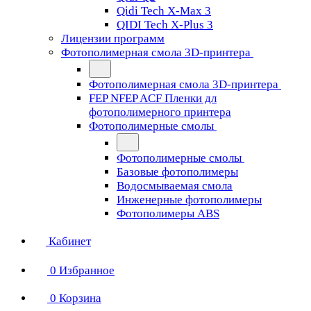
Qidi Tech X-Max 3
QIDI Tech X-Plus 3
Лицензии программ
Фотополимерная смола 3D-принтера
Фотополимерная смола 3D-принтера
FEP NFEP ACF Пленки дл
фотополимерного принтера
Фотополимерные смолы
Фотополимерные смолы
Базовые фотополимеры
Водосмываемая смола
Инженерные фотополимеры
Фотополимеры ABS
Кабинет
0
Избранное
0
Корзина