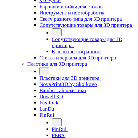
3D Ручки
Барашки и гайки для столов
Инструмент и постобработка
Скотч разного типа для 3D принтера
Сопутствующие товары для 3D принтера
Сопутствующие товары для 3D
принтера
Ключи шестигранные
Стекла и зеркала для 3D принтера
Пластики для 3D принтера
Пластики для 3D принтера
NovaPrint3D by Skolkovo
Bambu Lab пластики
Dowell 3D
FusRock
LanDu
PinRui
PinRui
PEBA