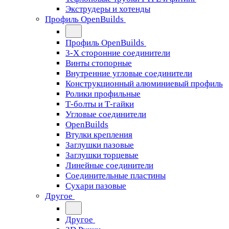
Экструдеры и хотенды
Профиль OpenBuilds
Профиль OpenBuilds
3-Х сторонние соединители
Винты стопорные
Внутренние угловые соединители
Конструкционный алюминиевый профиль
Ролики профильные
Т-болты и Т-гайки
Угловые соединители
OpenBuilds
Втулки крепления
Заглушки пазовые
Заглушки торцевые
Линейные соединители
Соединительные пластины
Сухари пазовые
Другое
Другое