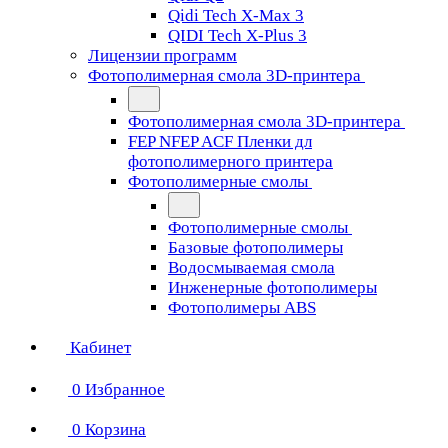
Qidi Tech X-Max 3
QIDI Tech X-Plus 3
Лицензии программ
Фотополимерная смола 3D-принтера
Фотополимерная смола 3D-принтера
FEP NFEP ACF Пленки дл
фотополимерного принтера
Фотополимерные смолы
Фотополимерные смолы
Базовые фотополимеры
Водосмываемая смола
Инженерные фотополимеры
Фотополимеры ABS
Кабинет
0
Избранное
0
Корзина