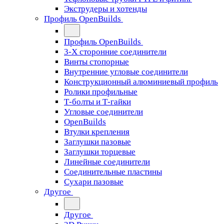
Экструдеры и хотенды
Профиль OpenBuilds
Профиль OpenBuilds
3-Х сторонние соединители
Винты стопорные
Внутренние угловые соединители
Конструкционный алюминиевый профиль
Ролики профильные
Т-болты и Т-гайки
Угловые соединители
OpenBuilds
Втулки крепления
Заглушки пазовые
Заглушки торцевые
Линейные соединители
Соединительные пластины
Сухари пазовые
Другое
Другое