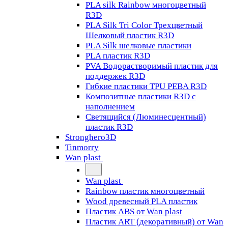
PLA silk Rainbow многоцветный
R3D
PLA Silk Tri Color Трехцветный
Шелковый пластик R3D
PLA Silk шелковые пластики
PLA пластик R3D
PVA Водорастворимый пластик для
поддержек R3D
Гибкие пластики TPU PEBA R3D
Композитные пластики R3D с
наполнением
Светящийся (Люминесцентный)
пластик R3D
Stronghero3D
Tinmorry
Wan plast
Wan plast
Rainbow пластик многоцветный
Wood древесный PLA пластик
Пластик ABS от Wan plast
Пластик ART (декоративный) от Wan