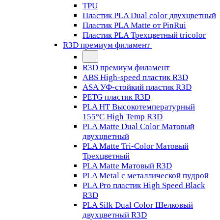
TPU
Пластик PLA Dual color двухцветный
Пластик PLA Matte от PinRui
Пластик PLA Трехцветный tricolor
R3D премиум филамент
R3D премиум филамент
ABS High-speed пластик R3D
ASA УФ-стойкий пластик R3D
PETG пластик R3D
PLA HT Высокотемпературный
155°C High Temp R3D
PLA Matte Dual Color Матовый
двухцветный
PLA Matte Tri-Color Матовый
Трехцветный
PLA Matte Матовый R3D
PLA Metal с металлической пудрой
PLA Pro пластик High Speed Black
R3D
PLA Silk Dual Color Шелковый
двухцветный R3D