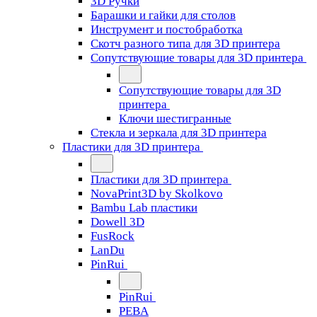
3D Ручки
Барашки и гайки для столов
Инструмент и постобработка
Скотч разного типа для 3D принтера
Сопутствующие товары для 3D принтера
Сопутствующие товары для 3D
принтера
Ключи шестигранные
Стекла и зеркала для 3D принтера
Пластики для 3D принтера
Пластики для 3D принтера
NovaPrint3D by Skolkovo
Bambu Lab пластики
Dowell 3D
FusRock
LanDu
PinRui
PinRui
PEBA