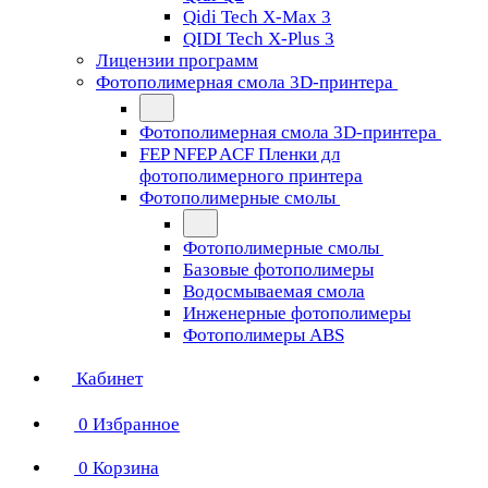
Qidi Tech X-Max 3
QIDI Tech X-Plus 3
Лицензии программ
Фотополимерная смола 3D-принтера
Фотополимерная смола 3D-принтера
FEP NFEP ACF Пленки дл
фотополимерного принтера
Фотополимерные смолы
Фотополимерные смолы
Базовые фотополимеры
Водосмываемая смола
Инженерные фотополимеры
Фотополимеры ABS
Кабинет
0
Избранное
0
Корзина