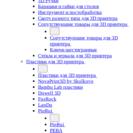
3D Ручки
Барашки и гайки для столов
Инструмент и постобработка
Скотч разного типа для 3D принтера
Сопутствующие товары для 3D принтера
Сопутствующие товары для 3D
принтера
Ключи шестигранные
Стекла и зеркала для 3D принтера
Пластики для 3D принтера
Пластики для 3D принтера
NovaPrint3D by Skolkovo
Bambu Lab пластики
Dowell 3D
FusRock
LanDu
PinRui
PinRui
PEBA