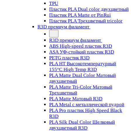
TPU
Пластик PLA Dual color двухцветный
Пластик PLA Matte от PinRui
Пластик PLA Трехцветный tricolor
R3D премиум филамент
R3D премиум филамент
ABS High-speed пластик R3D
ASA УФ-стойкий пластик R3D
PETG пластик R3D
PLA HT Высокотемпературный
155°C High Temp R3D
PLA Matte Dual Color Матовый
двухцветный
PLA Matte Tri-Color Матовый
Трехцветный
PLA Matte Матовый R3D
PLA Metal с металлической пудрой
PLA Pro пластик High Speed Black
R3D
PLA Silk Dual Color Шелковый
двухцветный R3D