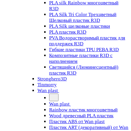
PLA silk Rainbow многоцветный
R3D
PLA Silk Tri Color Трехцветный
Шелковый пластик R3D
PLA Silk шелковые пластики
PLA пластик R3D
PVA Водорастворимый пластик для
поддержек R3D
Гибкие пластики TPU PEBA R3D
Композитные пластики R3D с
наполнением
Светящийся (Люминесцентный)
пластик R3D
Stronghero3D
Tinmorry
Wan plast
Wan plast
Rainbow пластик многоцветный
Wood древесный PLA пластик
Пластик ABS от Wan plast
Пластик ART (декоративный) от Wan