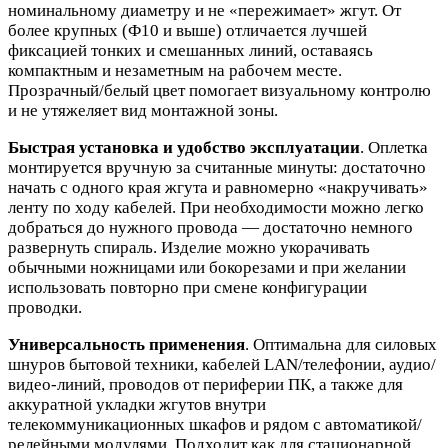
номинальному диаметру и не «пережимает» жгут. От
более крупных (Ф10 и выше) отличается лучшей
фиксацией тонких и смешанных линий, оставаясь
компактным и незаметным на рабочем месте.
Прозрачный/белый цвет помогает визуальному контролю
и не утяжеляет вид монтажной зоны.
Быстрая установка и удобство эксплуатации
. Оплетка
монтируется вручную за считанные минуты: достаточно
начать с одного края жгута и равномерно «накручивать»
ленту по ходу кабелей. При необходимости можно легко
добраться до нужного провода — достаточно немного
развернуть спираль. Изделие можно укорачивать
обычными ножницами или бокорезами и при желании
использовать повторно при смене конфигурации
проводки.
Универсальность применения
. Оптимальна для силовых
шнуров бытовой техники, кабелей LAN/телефонии, аудио/
видео-линий, проводов от периферии ПК, а также для
аккуратной укладки жгутов внутри
телекоммуникационных шкафов и рядом с автоматикой/
релейными модулями. Подходит как для стационарной