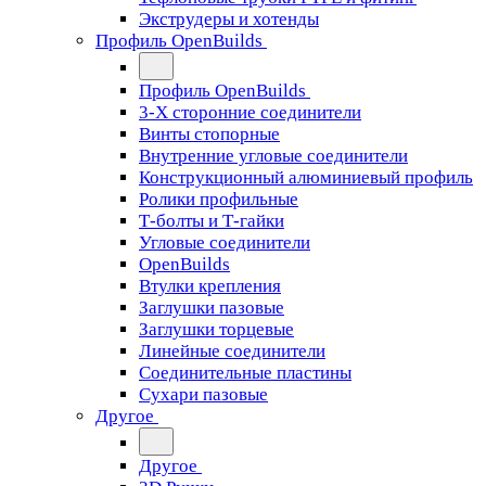
Экструдеры и хотенды
Профиль OpenBuilds
Профиль OpenBuilds
3-Х сторонние соединители
Винты стопорные
Внутренние угловые соединители
Конструкционный алюминиевый профиль
Ролики профильные
Т-болты и Т-гайки
Угловые соединители
OpenBuilds
Втулки крепления
Заглушки пазовые
Заглушки торцевые
Линейные соединители
Соединительные пластины
Сухари пазовые
Другое
Другое