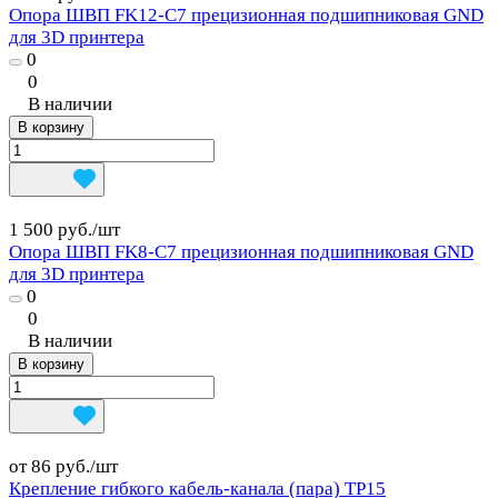
Опора ШВП FK12-C7 прецизионная подшипниковая GND
для 3D принтера
0
0
В наличии
В корзину
1 500 руб./
шт
Опора ШВП FK8-C7 прецизионная подшипниковая GND
для 3D принтера
0
0
В наличии
В корзину
от 86 руб./
шт
Крепление гибкого кабель-канала (пара) TP15