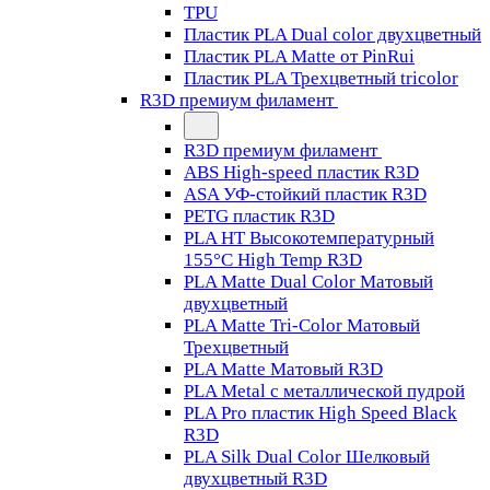
TPU
Пластик PLA Dual color двухцветный
Пластик PLA Matte от PinRui
Пластик PLA Трехцветный tricolor
R3D премиум филамент
R3D премиум филамент
ABS High-speed пластик R3D
ASA УФ-стойкий пластик R3D
PETG пластик R3D
PLA HT Высокотемпературный
155°C High Temp R3D
PLA Matte Dual Color Матовый
двухцветный
PLA Matte Tri-Color Матовый
Трехцветный
PLA Matte Матовый R3D
PLA Metal с металлической пудрой
PLA Pro пластик High Speed Black
R3D
PLA Silk Dual Color Шелковый
двухцветный R3D