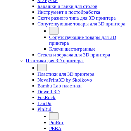
3D Ручки
Барашки и гайки для столов
Инструмент и постобработка
Скотч разного типа для 3D принтера
Сопутствующие товары для 3D принтера
Сопутствующие товары для 3D
принтера
Ключи шестигранные
Стекла и зеркала для 3D принтера
Пластики для 3D принтера
Пластики для 3D принтера
NovaPrint3D by Skolkovo
Bambu Lab пластики
Dowell 3D
FusRock
LanDu
PinRui
PinRui
PEBA