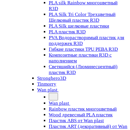
PLA silk Rainbow многоцветный
R3D
PLA Silk Tri Color Трехцветный
Шелковый пластик R3D
PLA Silk шелковые пластики
PLA пластик R3D
PVA Водорастворимый пластик для
поддержек R3D
Гибкие пластики TPU PEBA R3D
Композитные пластики R3D с
наполнением
Светящийся (Люминесцентный)
пластик R3D
Stronghero3D
Tinmorry
Wan plast
Wan plast
Rainbow пластик многоцветный
Wood древесный PLA пластик
Пластик ABS от Wan plast
Пластик ART (декоративный) от Wan