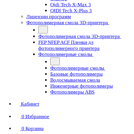
Qidi Tech X-Max 3
QIDI Tech X-Plus 3
Лицензии программ
Фотополимерная смола 3D-принтера
Фотополимерная смола 3D-принтера
FEP NFEP ACF Пленки дл
фотополимерного принтера
Фотополимерные смолы
Фотополимерные смолы
Базовые фотополимеры
Водосмываемая смола
Инженерные фотополимеры
Фотополимеры ABS
Кабинет
0
Избранное
0
Корзина