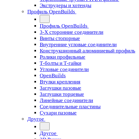
Экструдеры и хотенды
Профиль OpenBuilds
Профиль OpenBuilds
3-Х сторонние соединители
Винты стопорные
Внутренние угловые соединители
Конструкционный алюминиевый профиль
Ролики профильные
Т-болты и Т-гайки
Угловые соединители
OpenBuilds
Втулки крепления
Заглушки пазовые
Заглушки торцевые
Линейные соединители
Соединительные пластины
Сухари пазовые
Другое
Другое