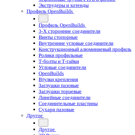
Экструдеры и хотенды
Профиль OpenBuilds
Профиль OpenBuilds
3-Х сторонние соединители
Винты стопорные
Внутренние угловые соединители
Конструкционный алюминиевый профиль
Ролики профильные
Т-болты и Т-гайки
Угловые соединители
OpenBuilds
Втулки крепления
Заглушки пазовые
Заглушки торцевые
Линейные соединители
Соединительные пластины
Сухари пазовые
Другое
Другое