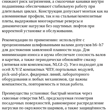
снижают риск загрязнения, а смазочные канавки внутри
подшипника обеспечивают стабильную работу при
длительных циклах. Конструкция допускает монтаж как на
алюминиевые профили, так и на стальные/композитные
плиты, выдерживая многократные реверсы и
динамические нагрузки без ощутимых люфтов при
корректной установке и обслуживании.
Рекомендации по применению: используйте с
прецизионными шлифованными валами допусков h6–h7
для достижения заявленной плавности хода. Для
минимизации износа и шума обеспечьте соосность валов
и каретки, а также периодически обновляйте смазку
(литиевая или комплексная, NLGI‑2). Узел подходит для
осей X/Y/Z компактных ЧПУ, портальных модулей,
pick‑and‑place, фидерных линий, лабораторного
оборудования и любых механизмов, где важны
компактность, повторяемость и тихая работа.
Преимущества установки: быстрый монтаж через
сквозные отверстия M5, предсказуемая геометрия
посадочных поверхностей, равномерное распределение
нагрузки по окружности шариков, а также защищённость