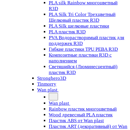
PLA silk Rainbow многоцветный
R3D
PLA Silk Tri Color Трехцветный
Шелковый пластик R3D
PLA Silk шелковые пластики
PLA пластик R3D
PVA Водорастворимый пластик для
поддержек R3D
Гибкие пластики TPU PEBA R3D
Композитные пластики R3D с
наполнением
Светящийся (Люминесцентный)
пластик R3D
Stronghero3D
Tinmorry
Wan plast
Wan plast
Rainbow пластик многоцветный
Wood древесный PLA пластик
Пластик ABS от Wan plast
Пластик ART (декоративный) от Wan