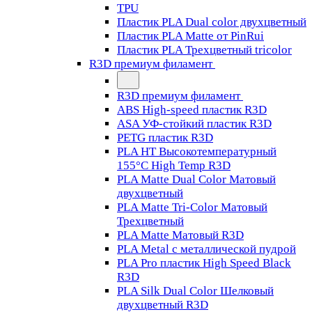
TPU
Пластик PLA Dual color двухцветный
Пластик PLA Matte от PinRui
Пластик PLA Трехцветный tricolor
R3D премиум филамент
R3D премиум филамент
ABS High-speed пластик R3D
ASA УФ-стойкий пластик R3D
PETG пластик R3D
PLA HT Высокотемпературный
155°C High Temp R3D
PLA Matte Dual Color Матовый
двухцветный
PLA Matte Tri-Color Матовый
Трехцветный
PLA Matte Матовый R3D
PLA Metal с металлической пудрой
PLA Pro пластик High Speed Black
R3D
PLA Silk Dual Color Шелковый
двухцветный R3D