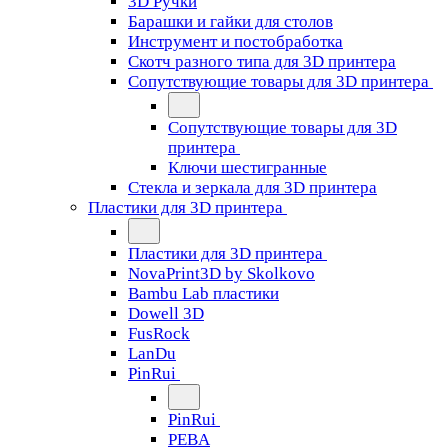
3D Ручки
Барашки и гайки для столов
Инструмент и постобработка
Скотч разного типа для 3D принтера
Сопутствующие товары для 3D принтера
Сопутствующие товары для 3D
принтера
Ключи шестигранные
Стекла и зеркала для 3D принтера
Пластики для 3D принтера
Пластики для 3D принтера
NovaPrint3D by Skolkovo
Bambu Lab пластики
Dowell 3D
FusRock
LanDu
PinRui
PinRui
PEBA