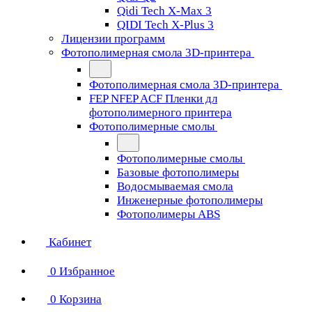
Qidi Tech X-Max 3
QIDI Tech X-Plus 3
Лицензии программ
Фотополимерная смола 3D-принтера
Фотополимерная смола 3D-принтера
FEP NFEP ACF Пленки дл
фотополимерного принтера
Фотополимерные смолы
Фотополимерные смолы
Базовые фотополимеры
Водосмываемая смола
Инженерные фотополимеры
Фотополимеры ABS
Кабинет
0
Избранное
0
Корзина