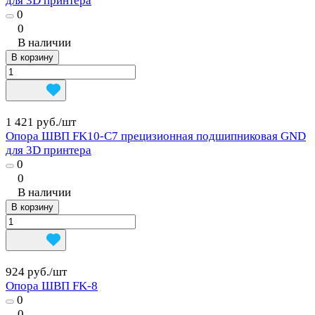
для 3D принтера
0
0
В наличии
В корзину
1 421 руб./
шт
Опора ШВП FK10-C7 прецизионная подшипниковая GND
для 3D принтера
0
0
В наличии
В корзину
924 руб./
шт
Опора ШВП FK-8
0
0