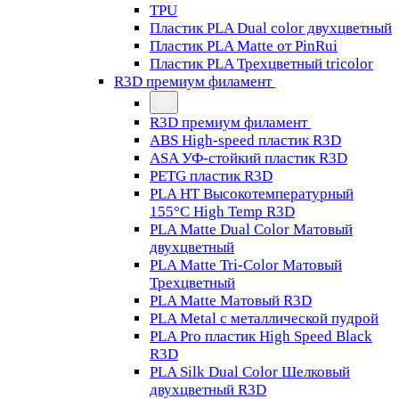
TPU
Пластик PLA Dual color двухцветный
Пластик PLA Matte от PinRui
Пластик PLA Трехцветный tricolor
R3D премиум филамент
R3D премиум филамент
ABS High-speed пластик R3D
ASA УФ-стойкий пластик R3D
PETG пластик R3D
PLA HT Высокотемпературный
155°C High Temp R3D
PLA Matte Dual Color Матовый
двухцветный
PLA Matte Tri-Color Матовый
Трехцветный
PLA Matte Матовый R3D
PLA Metal с металлической пудрой
PLA Pro пластик High Speed Black
R3D
PLA Silk Dual Color Шелковый
двухцветный R3D