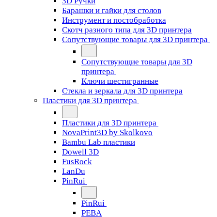
3D Ручки
Барашки и гайки для столов
Инструмент и постобработка
Скотч разного типа для 3D принтера
Сопутствующие товары для 3D принтера
Сопутствующие товары для 3D
принтера
Ключи шестигранные
Стекла и зеркала для 3D принтера
Пластики для 3D принтера
Пластики для 3D принтера
NovaPrint3D by Skolkovo
Bambu Lab пластики
Dowell 3D
FusRock
LanDu
PinRui
PinRui
PEBA