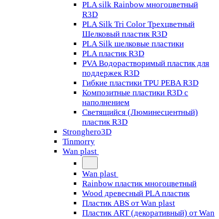
PLA silk Rainbow многоцветный
R3D
PLA Silk Tri Color Трехцветный
Шелковый пластик R3D
PLA Silk шелковые пластики
PLA пластик R3D
PVA Водорастворимый пластик для
поддержек R3D
Гибкие пластики TPU PEBA R3D
Композитные пластики R3D с
наполнением
Светящийся (Люминесцентный)
пластик R3D
Stronghero3D
Tinmorry
Wan plast
Wan plast
Rainbow пластик многоцветный
Wood древесный PLA пластик
Пластик ABS от Wan plast
Пластик ART (декоративный) от Wan