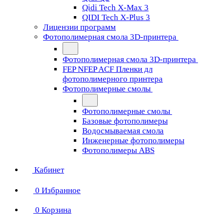
Qidi Tech X-Max 3
QIDI Tech X-Plus 3
Лицензии программ
Фотополимерная смола 3D-принтера
Фотополимерная смола 3D-принтера
FEP NFEP ACF Пленки дл
фотополимерного принтера
Фотополимерные смолы
Фотополимерные смолы
Базовые фотополимеры
Водосмываемая смола
Инженерные фотополимеры
Фотополимеры ABS
Кабинет
0
Избранное
0
Корзина