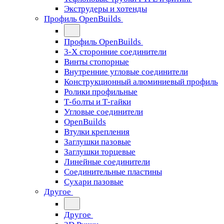
Экструдеры и хотенды
Профиль OpenBuilds
Профиль OpenBuilds
3-Х сторонние соединители
Винты стопорные
Внутренние угловые соединители
Конструкционный алюминиевый профиль
Ролики профильные
Т-болты и Т-гайки
Угловые соединители
OpenBuilds
Втулки крепления
Заглушки пазовые
Заглушки торцевые
Линейные соединители
Соединительные пластины
Сухари пазовые
Другое
Другое