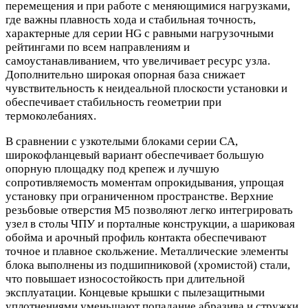
перемещения и при работе с меняющимися нагрузками,
где важны плавность хода и стабильная точность,
характерные для серии HG с равными нагрузочными
рейтингами по всем направлениям и
самоустанавливанием, что увеличивает ресурс узла.
Дополнительно широкая опорная база снижает
чувствительность к неидеальной плоскости установки и
обеспечивает стабильность геометрии при
термоколебаниях.
В сравнении с узкотелыми блоками серии CA,
широкофланцевый вариант обеспечивает большую
опорную площадку под крепеж и лучшую
сопротивляемость моментам опрокидывания, упрощая
установку при ограниченном пространстве. Верхние
резьбовые отверстия М5 позволяют легко интегрировать
узел в столы ЧПУ и порталные конструкции, а шариковая
обойма и арочный профиль контакта обеспечивают
точное и плавное скольжение. Металлические элементы
блока выполнены из подшипниковой (хромистой) стали,
что повышает износостойкость при длительной
эксплуатации. Концевые крышки с пылезащитными
уплотнениями уменьшают попадание абразива и стружки,