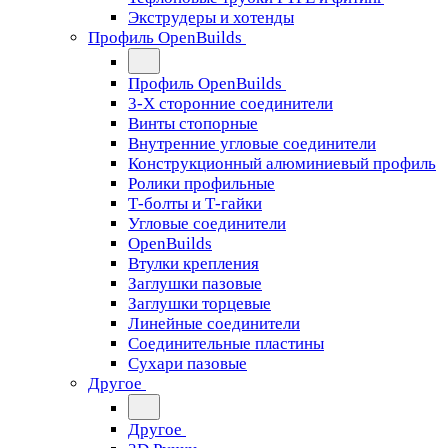
Экструдеры и хотенды
Профиль OpenBuilds
Профиль OpenBuilds
3-Х сторонние соединители
Винты стопорные
Внутренние угловые соединители
Конструкционный алюминиевый профиль
Ролики профильные
Т-болты и Т-гайки
Угловые соединители
OpenBuilds
Втулки крепления
Заглушки пазовые
Заглушки торцевые
Линейные соединители
Соединительные пластины
Сухари пазовые
Другое
Другое