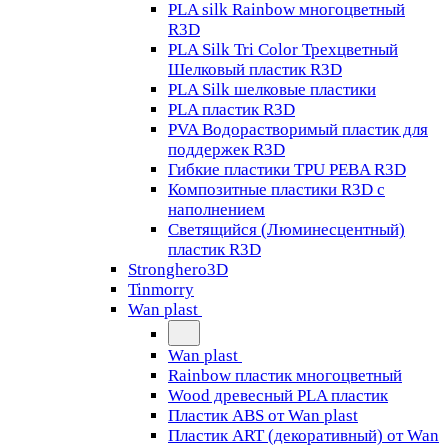
PLA silk Rainbow многоцветный
R3D
PLA Silk Tri Color Трехцветный
Шелковый пластик R3D
PLA Silk шелковые пластики
PLA пластик R3D
PVA Водорастворимый пластик для
поддержек R3D
Гибкие пластики TPU PEBA R3D
Композитные пластики R3D с
наполнением
Светящийся (Люминесцентный)
пластик R3D
Stronghero3D
Tinmorry
Wan plast
Wan plast
Rainbow пластик многоцветный
Wood древесный PLA пластик
Пластик ABS от Wan plast
Пластик ART (декоративный) от Wan