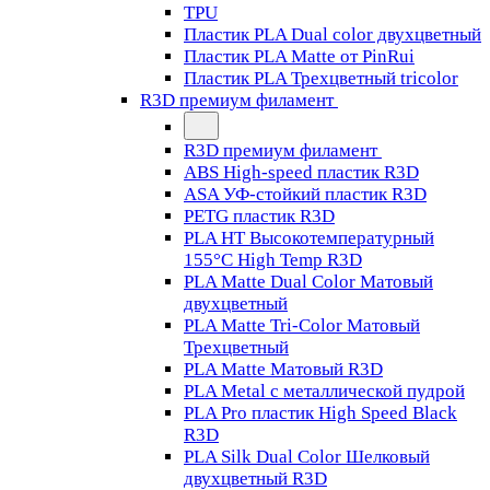
TPU
Пластик PLA Dual color двухцветный
Пластик PLA Matte от PinRui
Пластик PLA Трехцветный tricolor
R3D премиум филамент
R3D премиум филамент
ABS High-speed пластик R3D
ASA УФ-стойкий пластик R3D
PETG пластик R3D
PLA HT Высокотемпературный
155°C High Temp R3D
PLA Matte Dual Color Матовый
двухцветный
PLA Matte Tri-Color Матовый
Трехцветный
PLA Matte Матовый R3D
PLA Metal с металлической пудрой
PLA Pro пластик High Speed Black
R3D
PLA Silk Dual Color Шелковый
двухцветный R3D