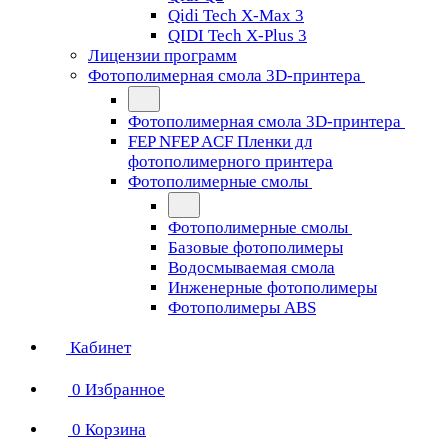
Qidi Tech X-Max 3
QIDI Tech X-Plus 3
Лицензии программ
Фотополимерная смола 3D-принтера
Фотополимерная смола 3D-принтера
FEP NFEP ACF Пленки дл
фотополимерного принтера
Фотополимерные смолы
Фотополимерные смолы
Базовые фотополимеры
Водосмываемая смола
Инженерные фотополимеры
Фотополимеры ABS
Кабинет
0
Избранное
0
Корзина