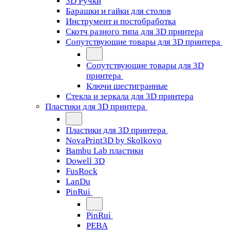
3D Ручки
Барашки и гайки для столов
Инструмент и постобработка
Скотч разного типа для 3D принтера
Сопутствующие товары для 3D принтера
Сопутствующие товары для 3D
принтера
Ключи шестигранные
Стекла и зеркала для 3D принтера
Пластики для 3D принтера
Пластики для 3D принтера
NovaPrint3D by Skolkovo
Bambu Lab пластики
Dowell 3D
FusRock
LanDu
PinRui
PinRui
PEBA