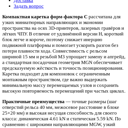
Доставка
Задать вопрос
Компактная каретка форм‑фактора C
рассчитана для
узких миниатюрных направляющих и экономии
пространства на осях 3D‑принтеров, лазерных гравёров и
лёгких ЧПУ. В отличие от удлинённой версии H, короткий
блок легче и короче, поэтому снижает инерцию
подвижной платформы и помогает ускорить разгон без
потери плавности хода. Совместимость с рельсом
шириной 15 мм и резьбой М3 упрощает замену и апгрейд,
а стандартная посадочная геометрия MGN обеспечивает
предсказуемую жёсткость и точность позиционирования.
Каретка подходит для компоновок с ограниченным
монтажным пространством, где важно выдержать
минимальную массу перемещаемых узлов и сохранить
высокую повторяемость перемещений при частых циклах.
Практичные преимущества
— точные размеры (шаг
отверстий рельса 40 мм, межосевое расстояние в блоке
25×20 мм) и высокая несущая способность для своего
класса: динамическая 4.61 kN и статическая 5.59 kN. По
сравнению с широкими направляющими MGW, узкий