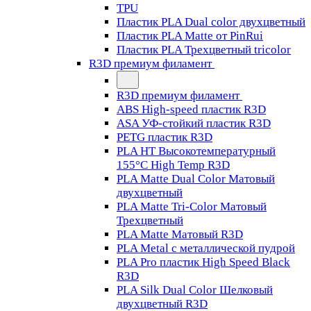
TPU
Пластик PLA Dual color двухцветный
Пластик PLA Matte от PinRui
Пластик PLA Трехцветный tricolor
R3D премиум филамент
R3D премиум филамент
ABS High-speed пластик R3D
ASA УФ-стойкий пластик R3D
PETG пластик R3D
PLA HT Высокотемпературный
155°C High Temp R3D
PLA Matte Dual Color Матовый
двухцветный
PLA Matte Tri-Color Матовый
Трехцветный
PLA Matte Матовый R3D
PLA Metal с металлической пудрой
PLA Pro пластик High Speed Black
R3D
PLA Silk Dual Color Шелковый
двухцветный R3D