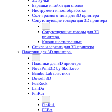
3D Ручки
Барашки и гайки для столов
Инструмент и постобработка
Скотч разного типа для 3D принтера
Сопутствующие товары для 3D принтера
Сопутствующие товары для 3D
принтера
Ключи шестигранные
Стекла и зеркала для 3D принтера
Пластики для 3D принтера
Пластики для 3D принтера
NovaPrint3D by Skolkovo
Bambu Lab пластики
Dowell 3D
FusRock
LanDu
PinRui
PinRui
PEBA