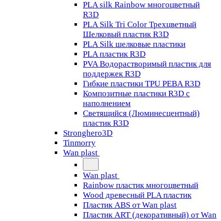
PLA silk Rainbow многоцветный
R3D
PLA Silk Tri Color Трехцветный
Шелковый пластик R3D
PLA Silk шелковые пластики
PLA пластик R3D
PVA Водорастворимый пластик для
поддержек R3D
Гибкие пластики TPU PEBA R3D
Композитные пластики R3D с
наполнением
Светящийся (Люминесцентный)
пластик R3D
Stronghero3D
Tinmorry
Wan plast
Wan plast
Rainbow пластик многоцветный
Wood древесный PLA пластик
Пластик ABS от Wan plast
Пластик ART (декоративный) от Wan