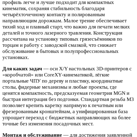
профиль легче и лучше подходит для компактных
кинематик, сохраняя стабильность благодаря
четырёхточечному контакту и полированным
направляющим дорожкам. Малое трение обеспечивает
тихий ход и плавный старт, что важно для печати мелких
деталей и точного лазерного травления. Конструкция
рассчитана на установку типовых грязесъёмников по
торцам и работу с заводской смазкой, что снижает
обслуживание в бытовых и полупрофессиональных
установках.
Для каких задач
— оси X/Y настольных 3D‑принтеров с
«коробчатой» или CoreXY‑кинематикой, лёгкие
портальные ЧПУ по дереву и пластику, координатные
столы, фидерные механизмы и любые проекты, где
ценятся компактность, предсказуемая геометрия MGN и
быстрая интеграция без подгонки. Стандартная резьба М3
позволяет крепить каретку напрямую к печатным или
фрезерованным кронштейнам, а унифицированная база
упрощает переход c бюджетных направляющих на более
точные без изменения посадочных мест.
Монтаж и обслуживание
— для достижения заявленной