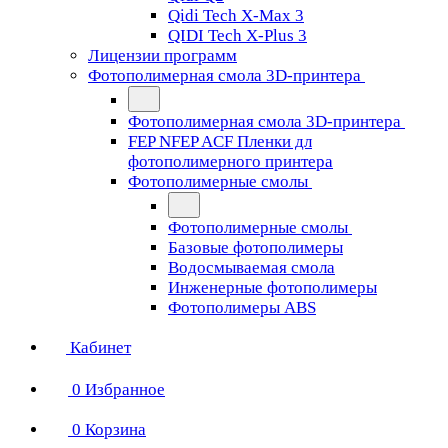
Qidi Tech X-Max 3
QIDI Tech X-Plus 3
Лицензии программ
Фотополимерная смола 3D-принтера
Фотополимерная смола 3D-принтера
FEP NFEP ACF Пленки дл
фотополимерного принтера
Фотополимерные смолы
Фотополимерные смолы
Базовые фотополимеры
Водосмываемая смола
Инженерные фотополимеры
Фотополимеры ABS
Кабинет
0
Избранное
0
Корзина