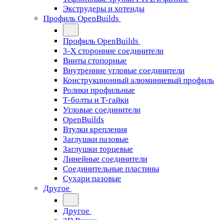
Экструдеры и хотенды
Профиль OpenBuilds
Профиль OpenBuilds
3-Х сторонние соединители
Винты стопорные
Внутренние угловые соединители
Конструкционный алюминиевый профиль
Ролики профильные
Т-болты и Т-гайки
Угловые соединители
OpenBuilds
Втулки крепления
Заглушки пазовые
Заглушки торцевые
Линейные соединители
Соединительные пластины
Сухари пазовые
Другое
Другое