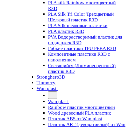
PLA silk Rainbow многоцветный
R3D
PLA Silk Tri Color Трехцветный
Шелковый пластик R3D
PLA Silk шелковые пластики
PLA пластик R3D
PVA Водорастворимый пластик для
поддержек R3D
Гибкие пластики TPU PEBA R3D
Композитные пластики R3D с
наполнением
Светящийся (Люминесцентный)
пластик R3D
Stronghero3D
Tinmorry
Wan plast
Wan plast
Rainbow пластик многоцветный
Wood древесный PLA пластик
Пластик ABS от Wan plast
Пластик ART (декоративный) от Wan