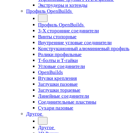
Экструдеры и хотенды
Профиль OpenBuilds
Профиль OpenBuilds
3-Х сторонние соединители
Винты стопорные
Внутренние угловые соединители
Конструкционный алюминиевый профиль
Ролики профильные
Т-болты и Т-гайки
Угловые соединители
OpenBuilds
Втулки крепления
Заглушки пазовые
Заглушки торцевые
Линейные соединители
Соединительные пластины
Сухари пазовые
Другое
Другое