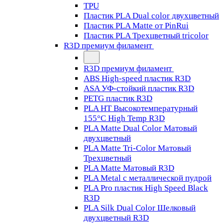
TPU
Пластик PLA Dual color двухцветный
Пластик PLA Matte от PinRui
Пластик PLA Трехцветный tricolor
R3D премиум филамент
R3D премиум филамент
ABS High-speed пластик R3D
ASA УФ-стойкий пластик R3D
PETG пластик R3D
PLA HT Высокотемпературный
155°C High Temp R3D
PLA Matte Dual Color Матовый
двухцветный
PLA Matte Tri-Color Матовый
Трехцветный
PLA Matte Матовый R3D
PLA Metal с металлической пудрой
PLA Pro пластик High Speed Black
R3D
PLA Silk Dual Color Шелковый
двухцветный R3D