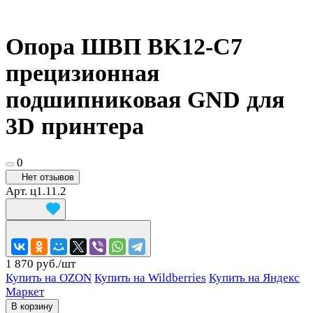
Опора ШВП BK12-C7
прецизионная
подшипниковая GND для
3D принтера
0
Нет отзывов
Арт.
ц1.11.2
1 870 руб./
шт
Купить на OZON
Купить на Wildberries
Купить на Яндекс
Маркет
В корзину