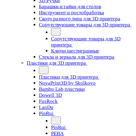
3D Ручки
Барашки и гайки для столов
Инструмент и постобработка
Скотч разного типа для 3D принтера
Сопутствующие товары для 3D принтера
Сопутствующие товары для 3D
принтера
Ключи шестигранные
Стекла и зеркала для 3D принтера
Пластики для 3D принтера
Пластики для 3D принтера
NovaPrint3D by Skolkovo
Bambu Lab пластики
Dowell 3D
FusRock
LanDu
PinRui
PinRui
PEBA