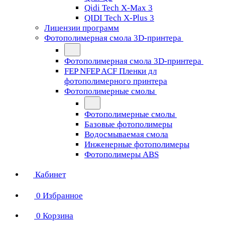
Qidi Tech X-Max 3
QIDI Tech X-Plus 3
Лицензии программ
Фотополимерная смола 3D-принтера
Фотополимерная смола 3D-принтера
FEP NFEP ACF Пленки дл
фотополимерного принтера
Фотополимерные смолы
Фотополимерные смолы
Базовые фотополимеры
Водосмываемая смола
Инженерные фотополимеры
Фотополимеры ABS
Кабинет
0
Избранное
0
Корзина