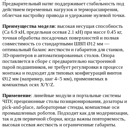
Предварительный натяг поддерживает стабильность под
действием переменных нагрузок и терморасширения,
облегчая настройку привода и удержание нулевой точки.
Преимущества модели
: высокая несущая способность
(Ca 6.9 кН, предельная осевая 2.1 кН) при массе 0.45 кг,
точная обработка посадочных поверхностей и полная
совместимость со стандартными ШВП Ø12 мм —
оптимальный баланс жесткости и габаритов для станков,
3D‑принтеров и автоматизированных столов. Опора
поставляется в сборе с предварительно настроенной
парой подшипников, не требует регулировки в процессе
монтажа и подходит для типовых конфигураций винтов
Ø12 мм (например, шаг 4–5 мм), применяемых в
компактных осях X/Y/Z.
Применение
: линейные модули и портальные системы
ЧПУ, прецизионные столы позиционирования, дозаторы и
pick‑and‑place, лабораторные стенды, компактные оси
промышленных роботов. Подходит как для модернизации,
так и для первичной сборки, когда важны повторяемость,
высокая осевая жесткость и ограниченные габариты.