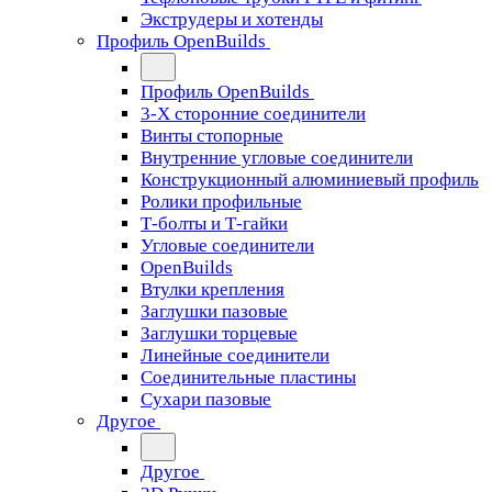
Экструдеры и хотенды
Профиль OpenBuilds
Профиль OpenBuilds
3-Х сторонние соединители
Винты стопорные
Внутренние угловые соединители
Конструкционный алюминиевый профиль
Ролики профильные
Т-болты и Т-гайки
Угловые соединители
OpenBuilds
Втулки крепления
Заглушки пазовые
Заглушки торцевые
Линейные соединители
Соединительные пластины
Сухари пазовые
Другое
Другое