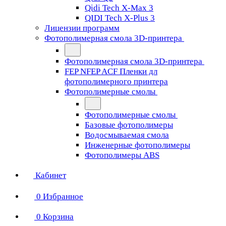
Qidi Tech X-Max 3
QIDI Tech X-Plus 3
Лицензии программ
Фотополимерная смола 3D-принтера
Фотополимерная смола 3D-принтера
FEP NFEP ACF Пленки дл
фотополимерного принтера
Фотополимерные смолы
Фотополимерные смолы
Базовые фотополимеры
Водосмываемая смола
Инженерные фотополимеры
Фотополимеры ABS
Кабинет
0
Избранное
0
Корзина