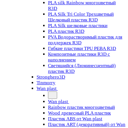
PLA silk Rainbow многоцветный
R3D
PLA Silk Tri Color Трехцветный
Шелковый пластик R3D
PLA Silk шелковые пластики
PLA пластик R3D
PVA Водорастворимый пластик для
поддержек R3D
Гибкие пластики TPU PEBA R3D
Композитные пластики R3D с
наполнением
Светящийся (Люминесцентный)
пластик R3D
Stronghero3D
Tinmorry
Wan plast
Wan plast
Rainbow пластик многоцветный
Wood древесный PLA пластик
Пластик ABS от Wan plast
Пластик ART (декоративный) от Wan