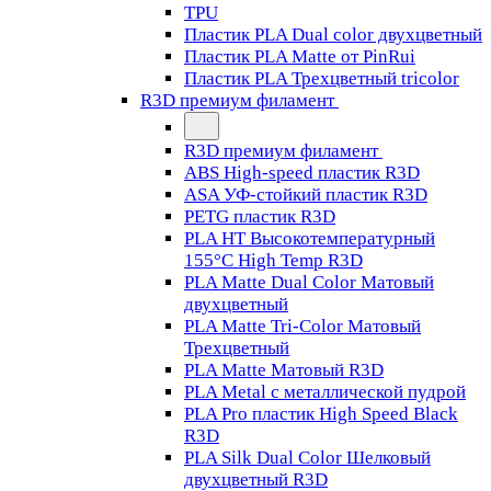
TPU
Пластик PLA Dual color двухцветный
Пластик PLA Matte от PinRui
Пластик PLA Трехцветный tricolor
R3D премиум филамент
R3D премиум филамент
ABS High-speed пластик R3D
ASA УФ-стойкий пластик R3D
PETG пластик R3D
PLA HT Высокотемпературный
155°C High Temp R3D
PLA Matte Dual Color Матовый
двухцветный
PLA Matte Tri-Color Матовый
Трехцветный
PLA Matte Матовый R3D
PLA Metal с металлической пудрой
PLA Pro пластик High Speed Black
R3D
PLA Silk Dual Color Шелковый
двухцветный R3D