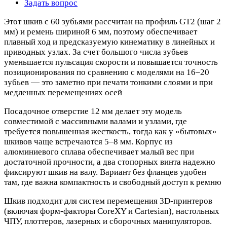
Задать вопрос
Этот шкив с 60 зубьями рассчитан на профиль GT2 (шаг 2
мм) и ремень шириной 6 мм, поэтому обеспечивает
плавный ход и предсказуемую кинематику в линейных и
приводных узлах. За счет большого числа зубьев
уменьшается пульсация скорости и повышается точность
позиционирования по сравнению с моделями на 16–20
зубьев — это заметно при печати тонкими слоями и при
медленных перемещениях осей
Посадочное отверстие 12 мм делает эту модель
совместимой с массивными валами и узлами, где
требуется повышенная жесткость, тогда как у «бытовых»
шкивов чаще встречаются 5–8 мм. Корпус из
алюминиевого сплава обеспечивает малый вес при
достаточной прочности, а два стопорных винта надежно
фиксируют шкив на валу. Вариант без фланцев удобен
там, где важна компактность и свободный доступ к ремню
Шкив подходит для систем перемещения 3D‑принтеров
(включая форм‑факторы CoreXY и Cartesian), настольных
ЧПУ, плоттеров, лазерных и сборочных манипуляторов.