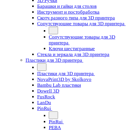
3D Ручки
Барашки и гайки для столов
Инструмент и постобработка
Скотч разного типа для 3D принтера
Сопутствующие товары для 3D принтера
Сопутствующие товары для 3D
принтера
Ключи шестигранные
Стекла и зеркала для 3D принтера
Пластики для 3D принтера
Пластики для 3D принтера
NovaPrint3D by Skolkovo
Bambu Lab пластики
Dowell 3D
FusRock
LanDu
PinRui
PinRui
PEBA