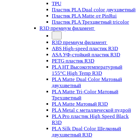
TPU
Пластик PLA Dual color двухцветный
Пластик PLA Matte от PinRui
Пластик PLA Трехцветный tricolor
R3D премиум филамент
R3D премиум филамент
ABS High-speed пластик R3D
ASA УФ-стойкий пластик R3D
PETG пластик R3D
PLA HT Высокотемпературный
155°C High Temp R3D
PLA Matte Dual Color Матовый
двухцветный
PLA Matte Tri-Color Матовый
Трехцветный
PLA Matte Матовый R3D
PLA Metal с металлической пудрой
PLA Pro пластик High Speed Black
R3D
PLA Silk Dual Color Шелковый
двухцветный R3D