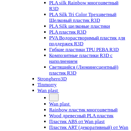
PLA silk Rainbow многоцветный
R3D
PLA Silk Tri Color Трехцветный
Шелковый пластик R3D
PLA Silk шелковые пластики
PLA пластик R3D
PVA Водорастворимый пластик для
поддержек R3D
Гибкие пластики TPU PEBA R3D
Композитные пластики R3D с
наполнением
Светящийся (Люминесцентный)
пластик R3D
Stronghero3D
Tinmorry
Wan plast
Wan plast
Rainbow пластик многоцветный
Wood древесный PLA пластик
Пластик ABS от Wan plast
Пластик ART (декоративный) от Wan