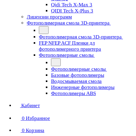
Qidi Tech X-Max 3
QIDI Tech X-Plus 3
Лицензии программ
Фотополимерная смола 3D-принтера
Фотополимерная смола 3D-принтера
FEP NFEP ACF Пленки дл
фотополимерного принтера
Фотополимерные смолы
Фотополимерные смолы
Базовые фотополимеры
Водосмываемая смола
Инженерные фотополимеры
Фотополимеры ABS
Кабинет
0
Избранное
0
Корзина