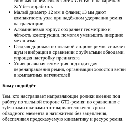
типовых кинематиках CoreXY/H‑Bot и на каретках
X/Y без доработок
Малый диаметр 12 мм и фланец 13 мм дают
компактность узла при надёжном удержании ремня
на траектории
Алюминиевый корпус сохраняет геометрию и
лёгкость конструкции, помогая уменьшить инерцию
механизма
Гладкая дорожка по тыльной стороне ремня снижает
шум и вибрации в сравнении с зубчатыми обводами,
упрощая настройку преднатяга
Универсальная геометрия подходит для
перенаправления ремня, организации холостой ветви
и компактных натяжителей
Кому подойдёт
Тем, кто настраивает направляющие ролики именно под
работу по тыльной стороне GT2‑ремня: по сравнению с
зубчатыми шкивами этот вариант логичен в роли
обводного элемента и натяжителя без зацепления,
обеспечивая предсказуемую кинематику и ресурс ремня.