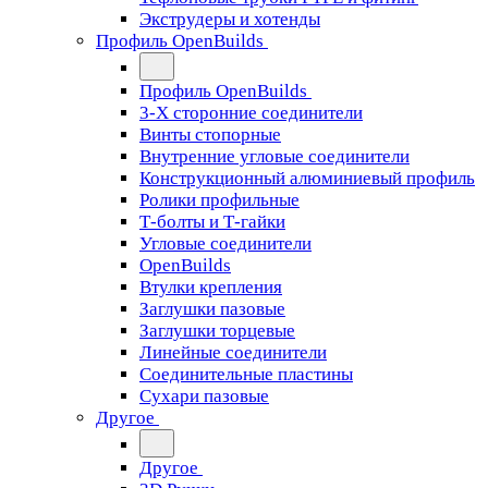
Экструдеры и хотенды
Профиль OpenBuilds
Профиль OpenBuilds
3-Х сторонние соединители
Винты стопорные
Внутренние угловые соединители
Конструкционный алюминиевый профиль
Ролики профильные
Т-болты и Т-гайки
Угловые соединители
OpenBuilds
Втулки крепления
Заглушки пазовые
Заглушки торцевые
Линейные соединители
Соединительные пластины
Сухари пазовые
Другое
Другое