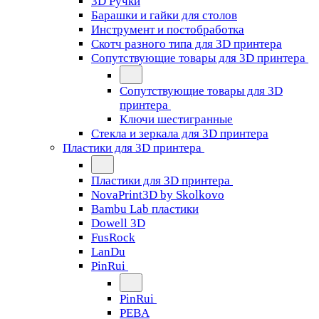
3D Ручки
Барашки и гайки для столов
Инструмент и постобработка
Скотч разного типа для 3D принтера
Сопутствующие товары для 3D принтера
Сопутствующие товары для 3D
принтера
Ключи шестигранные
Стекла и зеркала для 3D принтера
Пластики для 3D принтера
Пластики для 3D принтера
NovaPrint3D by Skolkovo
Bambu Lab пластики
Dowell 3D
FusRock
LanDu
PinRui
PinRui
PEBA