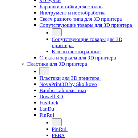
3D Ручки
Барашки и гайки для столов
Инструмент и постобработка
Скотч разного типа для 3D принтера
Сопутствующие товары для 3D принтера
Сопутствующие товары для 3D
принтера
Ключи шестигранные
Стекла и зеркала для 3D принтера
Пластики для 3D принтера
Пластики для 3D принтера
NovaPrint3D by Skolkovo
Bambu Lab пластики
Dowell 3D
FusRock
LanDu
PinRui
PinRui
PEBA