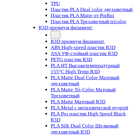
TPU
Пластик PLA Dual color двухцветный
Пластик PLA Matte от PinRui
Пластик PLA Трехцветный tricolor
R3D премиум филамент
R3D премиум филамент
ABS High-speed пластик R3D
ASA УФ-стойкий пластик R3D
PETG пластик R3D
PLA HT Высокотемпературный
155°C High Temp R3D
PLA Matte Dual Color Матовый
двухцветный
PLA Matte Tri-Color Матовый
Трехцветный
PLA Matte Матовый R3D
PLA Metal с металлической пудрой
PLA Pro пластик High Speed Black
R3D
PLA Silk Dual Color Шелковый
двухцветный R3D