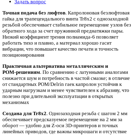
Задать вопрос
Точная подача без люфтов
. Капролоновая безлюфтовая
гайка для трапецеидального винта Tr8x2 с однозаходной
резьбой обеспечивает стабильное перемещение узлов без
обратного хода за счет пружинной преднатяжки пары.
Низкий коэффициент трения полиамида‑6 позволяет
работать тихо и плавно, а материал хорошо гасит
вибрации, что повышает качество печати и точность
позиционирования
Практичная альтернатива металлическим и
POM‑решениям
. По сравнению с латунными аналогами
снижается шум и потребность в частой смазке; в отличие
от стандартных POM/Delrin гаек капролон устойчив к
ударным нагрузкам и менее чувствителен к абразиву, что
полезно при длительной эксплуатации в открытых
механизмах
Создана для Tr8x2
. Однозаходная резьба с шагом 2 мм
обеспечивает предсказуемое перемещение на 2 мм за
оборот — удобно для Z‑оси 3D‑принтеров и точных
линейных приводов, где важны микрошаги и отсутствие