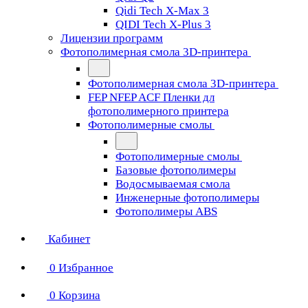
Qidi Tech X-Max 3
QIDI Tech X-Plus 3
Лицензии программ
Фотополимерная смола 3D-принтера
Фотополимерная смола 3D-принтера
FEP NFEP ACF Пленки дл
фотополимерного принтера
Фотополимерные смолы
Фотополимерные смолы
Базовые фотополимеры
Водосмываемая смола
Инженерные фотополимеры
Фотополимеры ABS
Кабинет
0
Избранное
0
Корзина