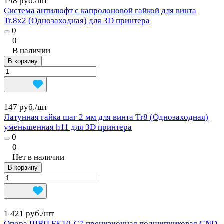
198 руб./
шт
Система антилюфт с капролоновой гайкой для винта
Tr.8x2 (Однозаходная) для 3D принтера
0
0
В наличии
В корзину
147 руб./
шт
Латунная гайка шаг 2 мм для винта Тr8 (Однозаходная)
уменьшенная h11 для 3D принтера
0
0
Нет в наличии
В корзину
1 421 руб./
шт
Опора ШВП FK10-C7 прецизионная подшипниковая GND