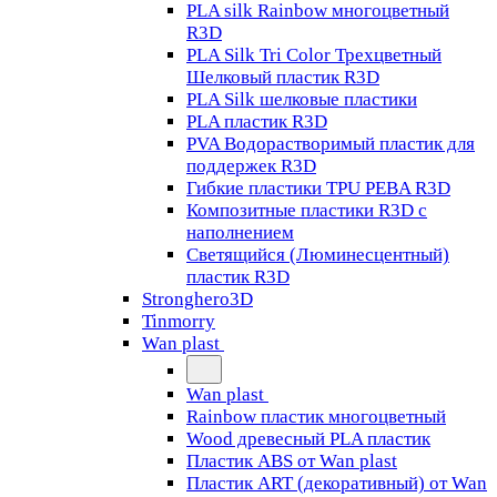
PLA silk Rainbow многоцветный
R3D
PLA Silk Tri Color Трехцветный
Шелковый пластик R3D
PLA Silk шелковые пластики
PLA пластик R3D
PVA Водорастворимый пластик для
поддержек R3D
Гибкие пластики TPU PEBA R3D
Композитные пластики R3D с
наполнением
Светящийся (Люминесцентный)
пластик R3D
Stronghero3D
Tinmorry
Wan plast
Wan plast
Rainbow пластик многоцветный
Wood древесный PLA пластик
Пластик ABS от Wan plast
Пластик ART (декоративный) от Wan