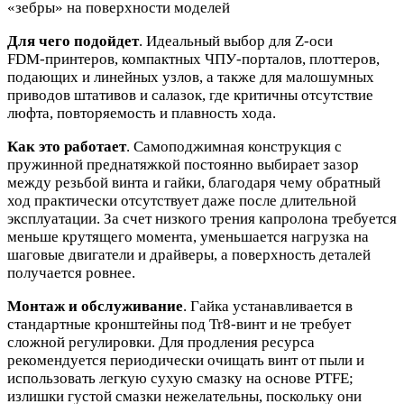
«зебры» на поверхности моделей
Для чего подойдет
. Идеальный выбор для Z‑оси
FDM‑принтеров, компактных ЧПУ‑порталов, плоттеров,
подающих и линейных узлов, а также для малошумных
приводов штативов и салазок, где критичны отсутствие
люфта, повторяемость и плавность хода.
Как это работает
. Самоподжимная конструкция с
пружинной преднатяжкой постоянно выбирает зазор
между резьбой винта и гайки, благодаря чему обратный
ход практически отсутствует даже после длительной
эксплуатации. За счет низкого трения капролона требуется
меньше крутящего момента, уменьшается нагрузка на
шаговые двигатели и драйверы, а поверхность деталей
получается ровнее.
Монтаж и обслуживание
. Гайка устанавливается в
стандартные кронштейны под Tr8‑винт и не требует
сложной регулировки. Для продления ресурса
рекомендуется периодически очищать винт от пыли и
использовать легкую сухую смазку на основе PTFE;
излишки густой смазки нежелательны, поскольку они