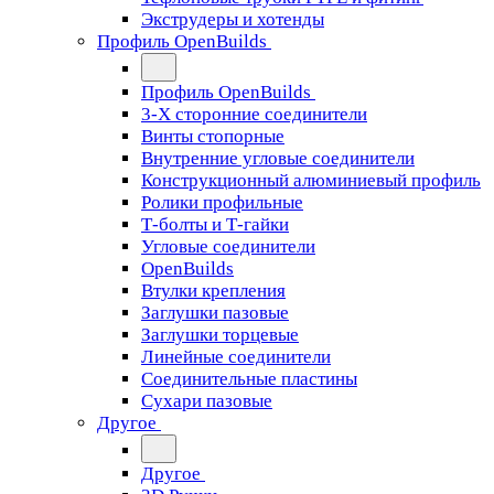
Экструдеры и хотенды
Профиль OpenBuilds
Профиль OpenBuilds
3-Х сторонние соединители
Винты стопорные
Внутренние угловые соединители
Конструкционный алюминиевый профиль
Ролики профильные
Т-болты и Т-гайки
Угловые соединители
OpenBuilds
Втулки крепления
Заглушки пазовые
Заглушки торцевые
Линейные соединители
Соединительные пластины
Сухари пазовые
Другое
Другое