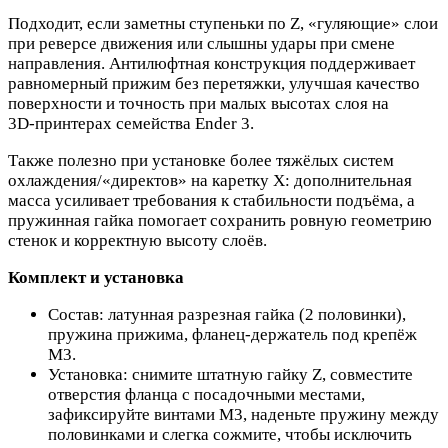
Подходит, если заметны ступеньки по Z, «гуляющие» слои
при реверсе движения или слышны удары при смене
направления. Антилюфтная конструкция поддерживает
равномерный прижим без перетяжки, улучшая качество
поверхности и точность при малых высотах слоя на
3D‑принтерах семейства Ender 3.
Также полезно при установке более тяжёлых систем
охлаждения/«директов» на каретку X: дополнительная
масса усиливает требования к стабильности подъёма, а
пружинная гайка помогает сохранить ровную геометрию
стенок и корректную высоту слоёв.
Комплект и установка
Состав: латунная разрезная гайка (2 половинки),
пружина прижима, фланец‑держатель под крепёж
М3.
Установка: снимите штатную гайку Z, совместите
отверстия фланца с посадочными местами,
зафиксируйте винтами М3, наденьте пружину между
половинками и слегка сожмите, чтобы исключить