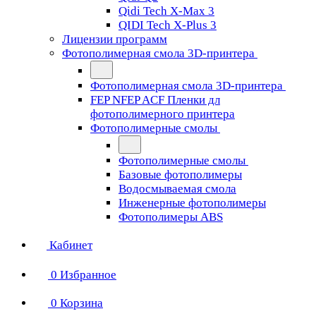
Qidi Tech X-Max 3
QIDI Tech X-Plus 3
Лицензии программ
Фотополимерная смола 3D-принтера
Фотополимерная смола 3D-принтера
FEP NFEP ACF Пленки дл
фотополимерного принтера
Фотополимерные смолы
Фотополимерные смолы
Базовые фотополимеры
Водосмываемая смола
Инженерные фотополимеры
Фотополимеры ABS
Кабинет
0
Избранное
0
Корзина