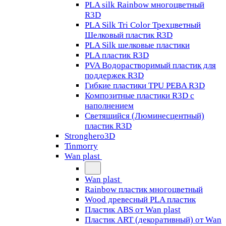
PLA silk Rainbow многоцветный
R3D
PLA Silk Tri Color Трехцветный
Шелковый пластик R3D
PLA Silk шелковые пластики
PLA пластик R3D
PVA Водорастворимый пластик для
поддержек R3D
Гибкие пластики TPU PEBA R3D
Композитные пластики R3D с
наполнением
Светящийся (Люминесцентный)
пластик R3D
Stronghero3D
Tinmorry
Wan plast
Wan plast
Rainbow пластик многоцветный
Wood древесный PLA пластик
Пластик ABS от Wan plast
Пластик ART (декоративный) от Wan