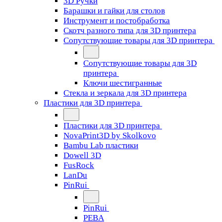
3D Ручки
Барашки и гайки для столов
Инструмент и постобработка
Скотч разного типа для 3D принтера
Сопутствующие товары для 3D принтера
Сопутствующие товары для 3D
принтера
Ключи шестигранные
Стекла и зеркала для 3D принтера
Пластики для 3D принтера
Пластики для 3D принтера
NovaPrint3D by Skolkovo
Bambu Lab пластики
Dowell 3D
FusRock
LanDu
PinRui
PinRui
PEBA