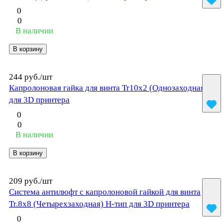
0
0
В наличии
В корзину
244 руб./
шт
Капролоновая гайка для винта Tr10x2 (Однозаходная)
для 3D принтера
0
0
В наличии
В корзину
209 руб./
шт
Система антилюфт с капролоновой гайкой для винта
Tr.8x8 (Четырехзаходная) H-тип для 3D принтера
0