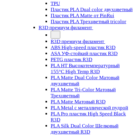
TPU
Пластик PLA Dual color двухцветный
Пластик PLA Matte от PinRui
Пластик PLA Трехцветный tricolor
R3D премиум филамент
R3D премиум филамент
ABS High-speed пластик R3D
ASA УФ-стойкий пластик R3D
PETG пластик R3D
PLA HT Высокотемпературный
155°C High Temp R3D
PLA Matte Dual Color Матовый
двухцветный
PLA Matte Tri-Color Матовый
Трехцветный
PLA Matte Матовый R3D
PLA Metal с металлической пудрой
PLA Pro пластик High Speed Black
R3D
PLA Silk Dual Color Шелковый
двухцветный R3D