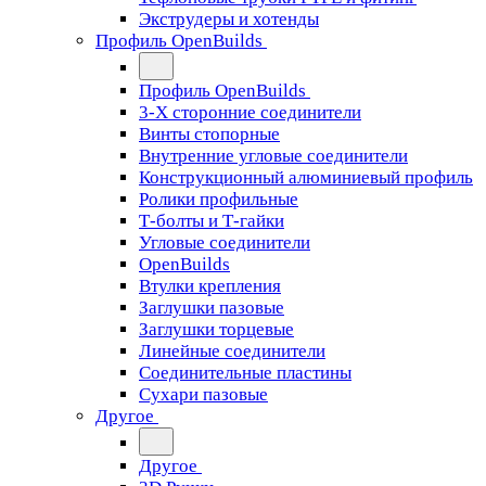
Экструдеры и хотенды
Профиль OpenBuilds
Профиль OpenBuilds
3-Х сторонние соединители
Винты стопорные
Внутренние угловые соединители
Конструкционный алюминиевый профиль
Ролики профильные
Т-болты и Т-гайки
Угловые соединители
OpenBuilds
Втулки крепления
Заглушки пазовые
Заглушки торцевые
Линейные соединители
Соединительные пластины
Сухари пазовые
Другое
Другое