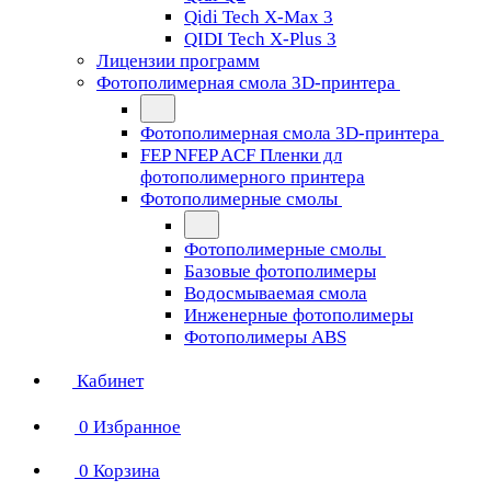
Qidi Tech X-Max 3
QIDI Tech X-Plus 3
Лицензии программ
Фотополимерная смола 3D-принтера
Фотополимерная смола 3D-принтера
FEP NFEP ACF Пленки дл
фотополимерного принтера
Фотополимерные смолы
Фотополимерные смолы
Базовые фотополимеры
Водосмываемая смола
Инженерные фотополимеры
Фотополимеры ABS
Кабинет
0
Избранное
0
Корзина