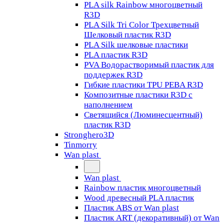
PLA silk Rainbow многоцветный
R3D
PLA Silk Tri Color Трехцветный
Шелковый пластик R3D
PLA Silk шелковые пластики
PLA пластик R3D
PVA Водорастворимый пластик для
поддержек R3D
Гибкие пластики TPU PEBA R3D
Композитные пластики R3D с
наполнением
Светящийся (Люминесцентный)
пластик R3D
Stronghero3D
Tinmorry
Wan plast
Wan plast
Rainbow пластик многоцветный
Wood древесный PLA пластик
Пластик ABS от Wan plast
Пластик ART (декоративный) от Wan