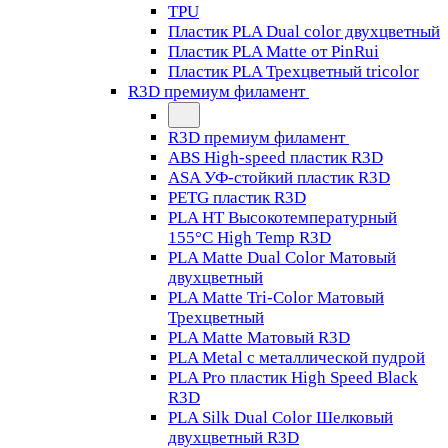
TPU
Пластик PLA Dual color двухцветный
Пластик PLA Matte от PinRui
Пластик PLA Трехцветный tricolor
R3D премиум филамент
R3D премиум филамент
ABS High-speed пластик R3D
ASA УФ-стойкий пластик R3D
PETG пластик R3D
PLA HT Высокотемпературный
155°C High Temp R3D
PLA Matte Dual Color Матовый
двухцветный
PLA Matte Tri-Color Матовый
Трехцветный
PLA Matte Матовый R3D
PLA Metal с металлической пудрой
PLA Pro пластик High Speed Black
R3D
PLA Silk Dual Color Шелковый
двухцветный R3D