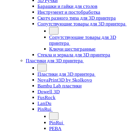
3D Ручки
Барашки и гайки для столов
Инструмент и постобработка
Скотч разного типа для 3D принтера
Сопутствующие товары для 3D принтера
Сопутствующие товары для 3D
принтера
Ключи шестигранные
Стекла и зеркала для 3D принтера
Пластики для 3D принтера
Пластики для 3D принтера
NovaPrint3D by Skolkovo
Bambu Lab пластики
Dowell 3D
FusRock
LanDu
PinRui
PinRui
PEBA