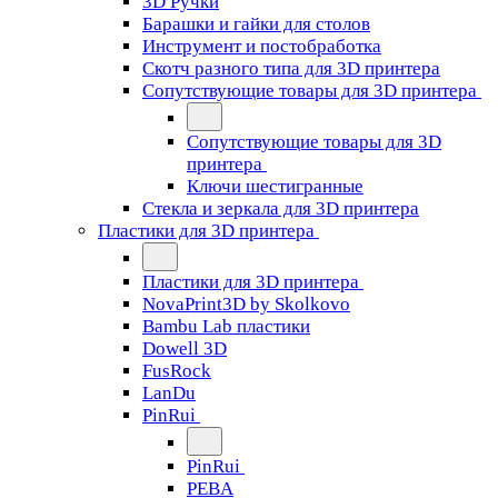
3D Ручки
Барашки и гайки для столов
Инструмент и постобработка
Скотч разного типа для 3D принтера
Сопутствующие товары для 3D принтера
Сопутствующие товары для 3D
принтера
Ключи шестигранные
Стекла и зеркала для 3D принтера
Пластики для 3D принтера
Пластики для 3D принтера
NovaPrint3D by Skolkovo
Bambu Lab пластики
Dowell 3D
FusRock
LanDu
PinRui
PinRui
PEBA