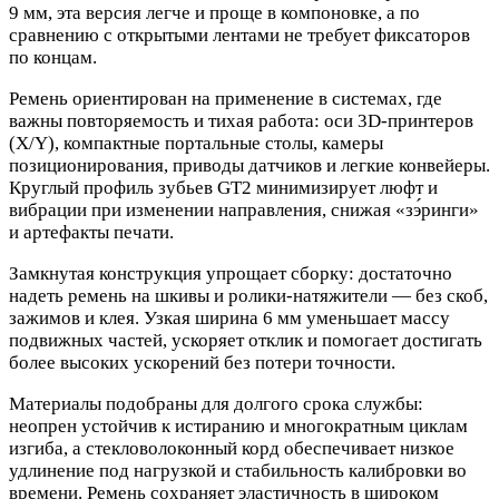
9 мм, эта версия легче и проще в компоновке, а по
сравнению с открытыми лентами не требует фиксаторов
по концам.
Ремень ориентирован на применение в системах, где
важны повторяемость и тихая работа: оси 3D‑принтеров
(X/Y), компактные портальные столы, камеры
позиционирования, приводы датчиков и легкие конвейеры.
Круглый профиль зубьев GT2 минимизирует люфт и
вибрации при изменении направления, снижая «зэ́ринги»
и артефакты печати.
Замкнутая конструкция упрощает сборку: достаточно
надеть ремень на шкивы и ролики‑натяжители — без скоб,
зажимов и клея. Узкая ширина 6 мм уменьшает массу
подвижных частей, ускоряет отклик и помогает достигать
более высоких ускорений без потери точности.
Материалы подобраны для долгого срока службы:
неопрен устойчив к истиранию и многократным циклам
изгиба, а стекловолоконный корд обеспечивает низкое
удлинение под нагрузкой и стабильность калибровки во
времени. Ремень сохраняет эластичность в широком