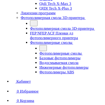
Qidi Tech X-Max 3
QIDI Tech X-Plus 3
Лицензии программ
Фотополимерная смола 3D-принтера
Фотополимерная смола 3D-принтера
FEP NFEP ACF Пленки дл
фотополимерного принтера
Фотополимерные смолы
Фотополимерные смолы
Базовые фотополимеры
Водосмываемая смола
Инженерные фотополимеры
Фотополимеры ABS
Кабинет
0
Избранное
0
Корзина