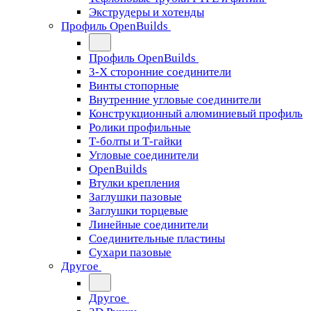
Экструдеры и хотенды
Профиль OpenBuilds
Профиль OpenBuilds
3-Х сторонние соединители
Винты стопорные
Внутренние угловые соединители
Конструкционный алюминиевый профиль
Ролики профильные
Т-болты и Т-гайки
Угловые соединители
OpenBuilds
Втулки крепления
Заглушки пазовые
Заглушки торцевые
Линейные соединители
Соединительные пластины
Сухари пазовые
Другое
Другое