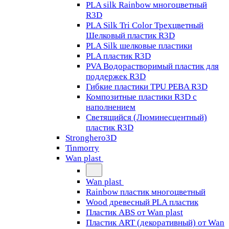
PLA silk Rainbow многоцветный
R3D
PLA Silk Tri Color Трехцветный
Шелковый пластик R3D
PLA Silk шелковые пластики
PLA пластик R3D
PVA Водорастворимый пластик для
поддержек R3D
Гибкие пластики TPU PEBA R3D
Композитные пластики R3D с
наполнением
Светящийся (Люминесцентный)
пластик R3D
Stronghero3D
Tinmorry
Wan plast
Wan plast
Rainbow пластик многоцветный
Wood древесный PLA пластик
Пластик ABS от Wan plast
Пластик ART (декоративный) от Wan