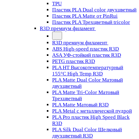
TPU
Пластик PLA Dual color двухцветный
Пластик PLA Matte от PinRui
Пластик PLA Трехцветный tricolor
R3D премиум филамент
R3D премиум филамент
ABS High-speed пластик R3D
ASA УФ-стойкий пластик R3D
PETG пластик R3D
PLA HT Высокотемпературный
155°C High Temp R3D
PLA Matte Dual Color Матовый
двухцветный
PLA Matte Tri-Color Матовый
Трехцветный
PLA Matte Матовый R3D
PLA Metal с металлической пудрой
PLA Pro пластик High Speed Black
R3D
PLA Silk Dual Color Шелковый
двухцветный R3D