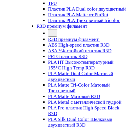
TPU
Пластик PLA Dual color двухцветный
Пластик PLA Matte от PinRui
Пластик PLA Трехцветный tricolor
R3D премиум филамент
R3D премиум филамент
ABS High-speed пластик R3D
ASA УФ-стойкий пластик R3D
PETG пластик R3D
PLA HT Высокотемпературный
155°C High Temp R3D
PLA Matte Dual Color Матовый
двухцветный
PLA Matte Tri-Color Матовый
Трехцветный
PLA Matte Матовый R3D
PLA Metal с металлической пудрой
PLA Pro пластик High Speed Black
R3D
PLA Silk Dual Color Шелковый
двухцветный R3D