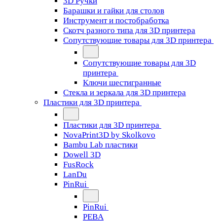
3D Ручки
Барашки и гайки для столов
Инструмент и постобработка
Скотч разного типа для 3D принтера
Сопутствующие товары для 3D принтера
Сопутствующие товары для 3D
принтера
Ключи шестигранные
Стекла и зеркала для 3D принтера
Пластики для 3D принтера
Пластики для 3D принтера
NovaPrint3D by Skolkovo
Bambu Lab пластики
Dowell 3D
FusRock
LanDu
PinRui
PinRui
PEBA