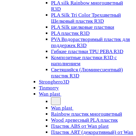
PLA silk Rainbow многоцветный
R3D
PLA Silk Tri Color Трехцветный
Шелковый пластик R3D
PLA Silk шелковые пластики
PLA пластик R3D
PVA Водорастворимый пластик для
поддержек R3D
Гибкие пластики TPU PEBA R3D
Композитные пластики R3D с
наполнением
Светящийся (Люминесцентный)
пластик R3D
Stronghero3D
Tinmorry
Wan plast
Wan plast
Rainbow пластик многоцветный
Wood древесный PLA пластик
Пластик ABS от Wan plast
Пластик ART (декоративный) от Wan