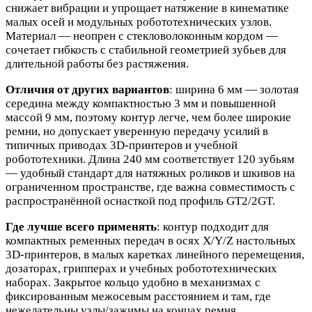
снижает вибрации и упрощает натяжение в кинематике
малых осей и модульных робототехнических узлов.
Материал — неопрен с стекловолоконным кордом —
сочетает гибкость с стабильной геометрией зубьев для
длительной работы без растяжения.
Отличия от других вариантов
: ширина 6 мм — золотая
середина между компактностью 3 мм и повышенной
массой 9 мм, поэтому контур легче, чем более широкие
ремни, но допускает уверенную передачу усилий в
типичных приводах 3D‑принтеров и учебной
робототехники. Длина 240 мм соответствует 120 зубьям
— удобный стандарт для натяжных роликов и шкивов на
ограниченном пространстве, где важна совместимость с
распространённой оснасткой под профиль GT2/2GT.
Где лучше всего применять
: контур подходит для
компактных ременных передач в осях X/Y/Z настольных
3D‑принтеров, в малых каретках линейного перемещения,
дозаторах, грипперах и учебных робототехнических
наборах. Закрытое кольцо удобно в механизмах с
фиксированным межосевым расстоянием и там, где
нежелательны узлы/зажимы на концах ремня.