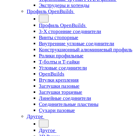
Экструдеры и хотенды
Профиль OpenBuilds
Профиль OpenBuilds
3-Х сторонние соединители
Винты стопорные
Внутренние угловые соединители
Конструкционный алюминиевый профиль
Ролики профильные
Т-болты и Т-гайки
Угловые соединители
OpenBuilds
Втулки крепления
Заглушки пазовые
Заглушки торцевые
Линейные соединители
Соединительные пластины
Сухари пазовые
Другое
Другое