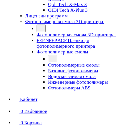
Qidi Tech X-Max 3
QIDI Tech X-Plus 3
Лицензии программ
Фотополимерная смола 3D-принтера
Фотополимерная смола 3D-принтера
FEP NFEP ACF Пленки дл
фотополимерного принтера
Фотополимерные смолы
Фотополимерные смолы
Базовые фотополимеры
Водосмываемая смола
Инженерные фотополимеры
Фотополимеры ABS
Кабинет
0
Избранное
0
Корзина