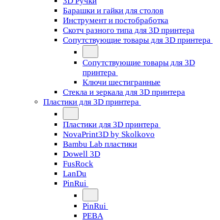
3D Ручки
Барашки и гайки для столов
Инструмент и постобработка
Скотч разного типа для 3D принтера
Сопутствующие товары для 3D принтера
Сопутствующие товары для 3D
принтера
Ключи шестигранные
Стекла и зеркала для 3D принтера
Пластики для 3D принтера
Пластики для 3D принтера
NovaPrint3D by Skolkovo
Bambu Lab пластики
Dowell 3D
FusRock
LanDu
PinRui
PinRui
PEBA