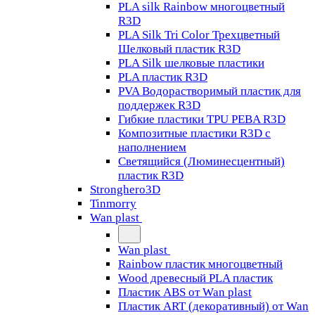
PLA silk Rainbow многоцветный
R3D
PLA Silk Tri Color Трехцветный
Шелковый пластик R3D
PLA Silk шелковые пластики
PLA пластик R3D
PVA Водорастворимый пластик для
поддержек R3D
Гибкие пластики TPU PEBA R3D
Композитные пластики R3D с
наполнением
Светящийся (Люминесцентный)
пластик R3D
Stronghero3D
Tinmorry
Wan plast
Wan plast
Rainbow пластик многоцветный
Wood древесный PLA пластик
Пластик ABS от Wan plast
Пластик ART (декоративный) от Wan