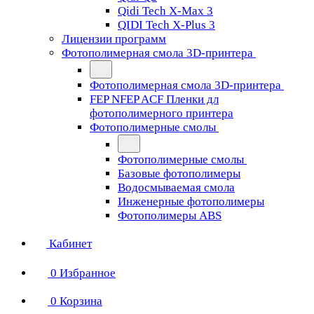
Qidi Tech X-Max 3
QIDI Tech X-Plus 3
Лицензии программ
Фотополимерная смола 3D-принтера
Фотополимерная смола 3D-принтера
FEP NFEP ACF Пленки дл
фотополимерного принтера
Фотополимерные смолы
Фотополимерные смолы
Базовые фотополимеры
Водосмываемая смола
Инженерные фотополимеры
Фотополимеры ABS
Кабинет
0
Избранное
0
Корзина