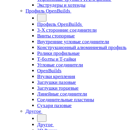
Экструдеры и хотенды
Профиль OpenBuilds
Профиль OpenBuilds
3-Х сторонние соединители
Винты стопорные
Внутренние угловые соединители
Конструкционный алюминиевый профиль
Ролики профильные
Т-болты и Т-гайки
Угловые соединители
OpenBuilds
Втулки крепления
Заглушки пазовые
Заглушки торцевые
Линейные соединители
Соединительные пластины
Сухари пазовые
Другое
Другое