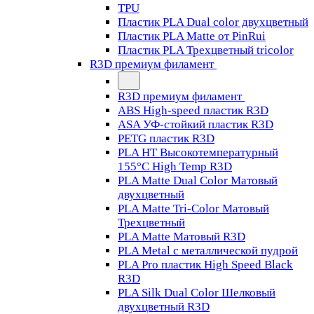
TPU
Пластик PLA Dual color двухцветный
Пластик PLA Matte от PinRui
Пластик PLA Трехцветный tricolor
R3D премиум филамент
R3D премиум филамент
ABS High-speed пластик R3D
ASA УФ-стойкий пластик R3D
PETG пластик R3D
PLA HT Высокотемпературный
155°C High Temp R3D
PLA Matte Dual Color Матовый
двухцветный
PLA Matte Tri-Color Матовый
Трехцветный
PLA Matte Матовый R3D
PLA Metal с металлической пудрой
PLA Pro пластик High Speed Black
R3D
PLA Silk Dual Color Шелковый
двухцветный R3D