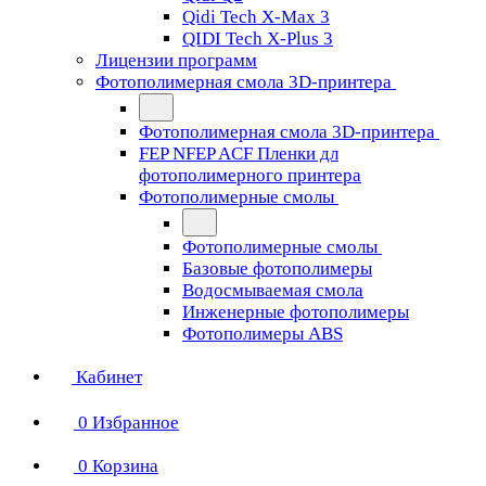
Qidi Tech X-Max 3
QIDI Tech X-Plus 3
Лицензии программ
Фотополимерная смола 3D-принтера
Фотополимерная смола 3D-принтера
FEP NFEP ACF Пленки дл
фотополимерного принтера
Фотополимерные смолы
Фотополимерные смолы
Базовые фотополимеры
Водосмываемая смола
Инженерные фотополимеры
Фотополимеры ABS
Кабинет
0
Избранное
0
Корзина