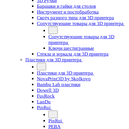
3D Ручки
Барашки и гайки для столов
Инструмент и постобработка
Скотч разного типа для 3D принтера
Сопутствующие товары для 3D принтера
Сопутствующие товары для 3D
принтера
Ключи шестигранные
Стекла и зеркала для 3D принтера
Пластики для 3D принтера
Пластики для 3D принтера
NovaPrint3D by Skolkovo
Bambu Lab пластики
Dowell 3D
FusRock
LanDu
PinRui
PinRui
PEBA