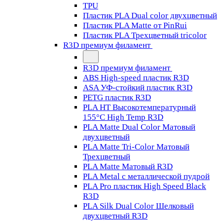
TPU
Пластик PLA Dual color двухцветный
Пластик PLA Matte от PinRui
Пластик PLA Трехцветный tricolor
R3D премиум филамент
R3D премиум филамент
ABS High-speed пластик R3D
ASA УФ-стойкий пластик R3D
PETG пластик R3D
PLA HT Высокотемпературный
155°C High Temp R3D
PLA Matte Dual Color Матовый
двухцветный
PLA Matte Tri-Color Матовый
Трехцветный
PLA Matte Матовый R3D
PLA Metal с металлической пудрой
PLA Pro пластик High Speed Black
R3D
PLA Silk Dual Color Шелковый
двухцветный R3D