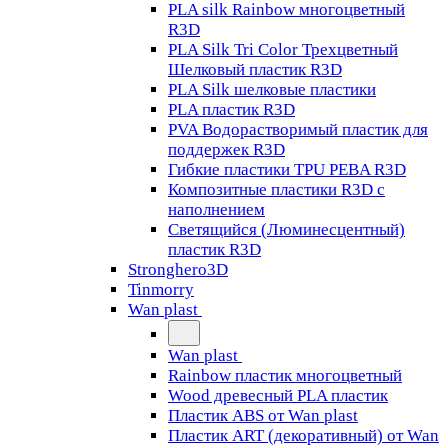
PLA silk Rainbow многоцветный
R3D
PLA Silk Tri Color Трехцветный
Шелковый пластик R3D
PLA Silk шелковые пластики
PLA пластик R3D
PVA Водорастворимый пластик для
поддержек R3D
Гибкие пластики TPU PEBA R3D
Композитные пластики R3D с
наполнением
Светящийся (Люминесцентный)
пластик R3D
Stronghero3D
Tinmorry
Wan plast
Wan plast
Rainbow пластик многоцветный
Wood древесный PLA пластик
Пластик ABS от Wan plast
Пластик ART (декоративный) от Wan