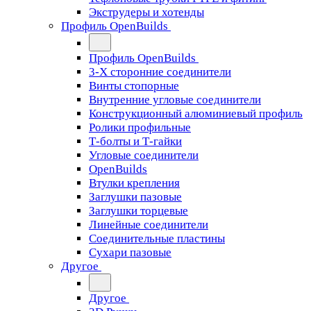
Экструдеры и хотенды
Профиль OpenBuilds
Профиль OpenBuilds
3-Х сторонние соединители
Винты стопорные
Внутренние угловые соединители
Конструкционный алюминиевый профиль
Ролики профильные
Т-болты и Т-гайки
Угловые соединители
OpenBuilds
Втулки крепления
Заглушки пазовые
Заглушки торцевые
Линейные соединители
Соединительные пластины
Сухари пазовые
Другое
Другое