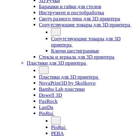
3D Ручки
Барашки и гайки для столов
Инструмент и постобработка
Скотч разного типа для 3D принтера
Сопутствующие товары для 3D принтера
Сопутствующие товары для 3D
принтера
Ключи шестигранные
Стекла и зеркала для 3D принтера
Пластики для 3D принтера
Пластики для 3D принтера
NovaPrint3D by Skolkovo
Bambu Lab пластики
Dowell 3D
FusRock
LanDu
PinRui
PinRui
PEBA