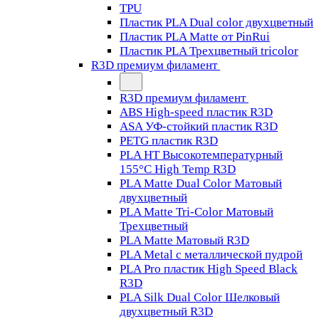
TPU
Пластик PLA Dual color двухцветный
Пластик PLA Matte от PinRui
Пластик PLA Трехцветный tricolor
R3D премиум филамент
R3D премиум филамент
ABS High-speed пластик R3D
ASA УФ-стойкий пластик R3D
PETG пластик R3D
PLA HT Высокотемпературный
155°C High Temp R3D
PLA Matte Dual Color Матовый
двухцветный
PLA Matte Tri-Color Матовый
Трехцветный
PLA Matte Матовый R3D
PLA Metal с металлической пудрой
PLA Pro пластик High Speed Black
R3D
PLA Silk Dual Color Шелковый
двухцветный R3D