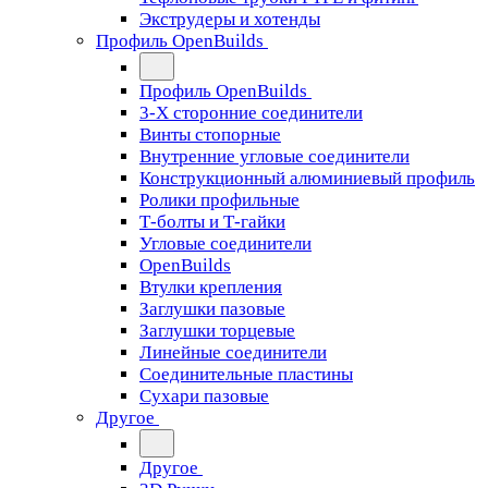
Экструдеры и хотенды
Профиль OpenBuilds
Профиль OpenBuilds
3-Х сторонние соединители
Винты стопорные
Внутренние угловые соединители
Конструкционный алюминиевый профиль
Ролики профильные
Т-болты и Т-гайки
Угловые соединители
OpenBuilds
Втулки крепления
Заглушки пазовые
Заглушки торцевые
Линейные соединители
Соединительные пластины
Сухари пазовые
Другое
Другое