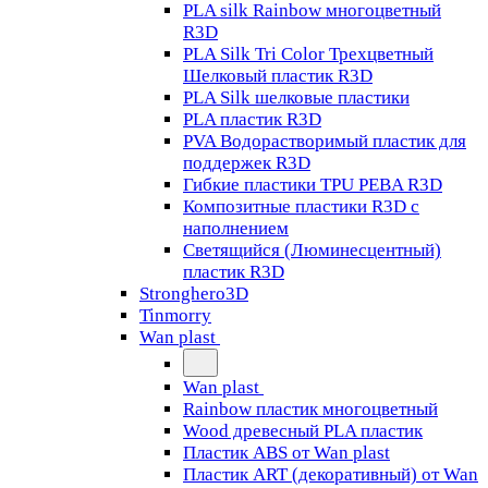
PLA silk Rainbow многоцветный
R3D
PLA Silk Tri Color Трехцветный
Шелковый пластик R3D
PLA Silk шелковые пластики
PLA пластик R3D
PVA Водорастворимый пластик для
поддержек R3D
Гибкие пластики TPU PEBA R3D
Композитные пластики R3D с
наполнением
Светящийся (Люминесцентный)
пластик R3D
Stronghero3D
Tinmorry
Wan plast
Wan plast
Rainbow пластик многоцветный
Wood древесный PLA пластик
Пластик ABS от Wan plast
Пластик ART (декоративный) от Wan