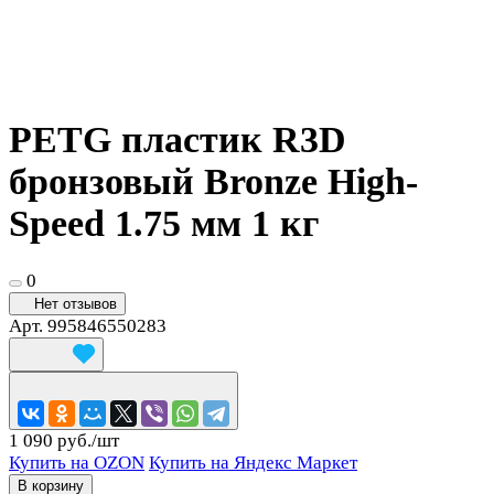
PETG пластик R3D
бронзовый Bronze High-
Speed 1.75 мм 1 кг
0
Нет отзывов
Арт.
995846550283
1 090 руб./
шт
Купить на OZON
Купить на Яндекс Маркет
В корзину