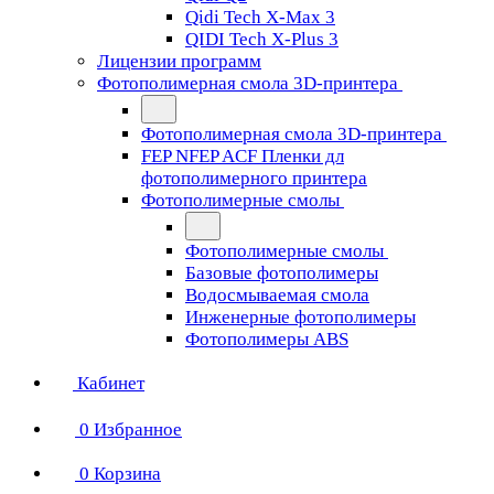
Qidi Tech X-Max 3
QIDI Tech X-Plus 3
Лицензии программ
Фотополимерная смола 3D-принтера
Фотополимерная смола 3D-принтера
FEP NFEP ACF Пленки дл
фотополимерного принтера
Фотополимерные смолы
Фотополимерные смолы
Базовые фотополимеры
Водосмываемая смола
Инженерные фотополимеры
Фотополимеры ABS
Кабинет
0
Избранное
0
Корзина