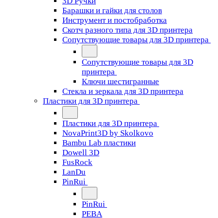
3D Ручки
Барашки и гайки для столов
Инструмент и постобработка
Скотч разного типа для 3D принтера
Сопутствующие товары для 3D принтера
Сопутствующие товары для 3D
принтера
Ключи шестигранные
Стекла и зеркала для 3D принтера
Пластики для 3D принтера
Пластики для 3D принтера
NovaPrint3D by Skolkovo
Bambu Lab пластики
Dowell 3D
FusRock
LanDu
PinRui
PinRui
PEBA