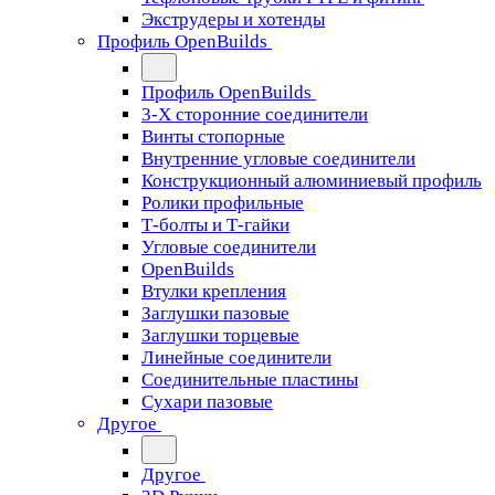
Экструдеры и хотенды
Профиль OpenBuilds
Профиль OpenBuilds
3-Х сторонние соединители
Винты стопорные
Внутренние угловые соединители
Конструкционный алюминиевый профиль
Ролики профильные
Т-болты и Т-гайки
Угловые соединители
OpenBuilds
Втулки крепления
Заглушки пазовые
Заглушки торцевые
Линейные соединители
Соединительные пластины
Сухари пазовые
Другое
Другое