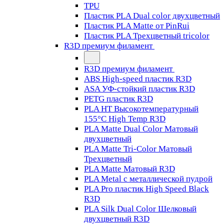
TPU
Пластик PLA Dual color двухцветный
Пластик PLA Matte от PinRui
Пластик PLA Трехцветный tricolor
R3D премиум филамент
R3D премиум филамент
ABS High-speed пластик R3D
ASA УФ-стойкий пластик R3D
PETG пластик R3D
PLA HT Высокотемпературный
155°C High Temp R3D
PLA Matte Dual Color Матовый
двухцветный
PLA Matte Tri-Color Матовый
Трехцветный
PLA Matte Матовый R3D
PLA Metal с металлической пудрой
PLA Pro пластик High Speed Black
R3D
PLA Silk Dual Color Шелковый
двухцветный R3D