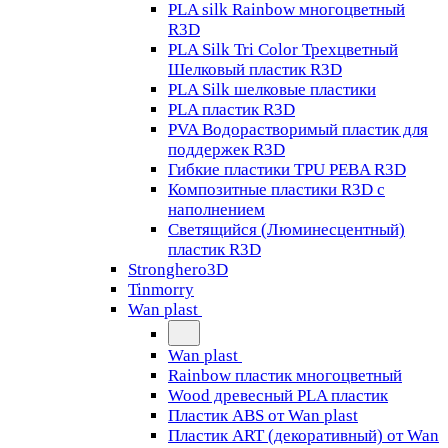
PLA silk Rainbow многоцветный
R3D
PLA Silk Tri Color Трехцветный
Шелковый пластик R3D
PLA Silk шелковые пластики
PLA пластик R3D
PVA Водорастворимый пластик для
поддержек R3D
Гибкие пластики TPU PEBA R3D
Композитные пластики R3D с
наполнением
Светящийся (Люминесцентный)
пластик R3D
Stronghero3D
Tinmorry
Wan plast
Wan plast
Rainbow пластик многоцветный
Wood древесный PLA пластик
Пластик ABS от Wan plast
Пластик ART (декоративный) от Wan