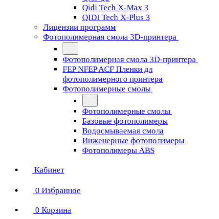
Qidi Tech X-Max 3
QIDI Tech X-Plus 3
Лицензии программ
Фотополимерная смола 3D-принтера
Фотополимерная смола 3D-принтера
FEP NFEP ACF Пленки дл
фотополимерного принтера
Фотополимерные смолы
Фотополимерные смолы
Базовые фотополимеры
Водосмываемая смола
Инженерные фотополимеры
Фотополимеры ABS
Кабинет
0
Избранное
0
Корзина