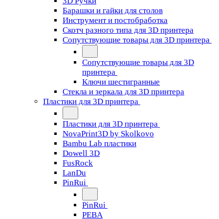
3D Ручки
Барашки и гайки для столов
Инструмент и постобработка
Скотч разного типа для 3D принтера
Сопутствующие товары для 3D принтера
Сопутствующие товары для 3D
принтера
Ключи шестигранные
Стекла и зеркала для 3D принтера
Пластики для 3D принтера
Пластики для 3D принтера
NovaPrint3D by Skolkovo
Bambu Lab пластики
Dowell 3D
FusRock
LanDu
PinRui
PinRui
PEBA