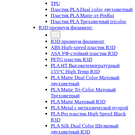
TPU
Пластик PLA Dual color двухцветный
Пластик PLA Matte от PinRui
Пластик PLA Трехцветный tricolor
R3D премиум филамент
R3D премиум филамент
ABS High-speed пластик R3D
ASA УФ-стойкий пластик R3D
PETG пластик R3D
PLA HT Высокотемпературный
155°C High Temp R3D
PLA Matte Dual Color Матовый
двухцветный
PLA Matte Tri-Color Матовый
Трехцветный
PLA Matte Матовый R3D
PLA Metal с металлической пудрой
PLA Pro пластик High Speed Black
R3D
PLA Silk Dual Color Шелковый
двухцветный R3D