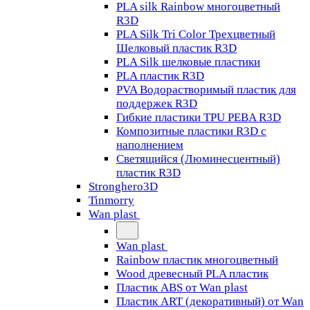
PLA silk Rainbow многоцветный
R3D
PLA Silk Tri Color Трехцветный
Шелковый пластик R3D
PLA Silk шелковые пластики
PLA пластик R3D
PVA Водорастворимый пластик для
поддержек R3D
Гибкие пластики TPU PEBA R3D
Композитные пластики R3D с
наполнением
Светящийся (Люминесцентный)
пластик R3D
Stronghero3D
Tinmorry
Wan plast
Wan plast
Rainbow пластик многоцветный
Wood древесный PLA пластик
Пластик ABS от Wan plast
Пластик ART (декоративный) от Wan