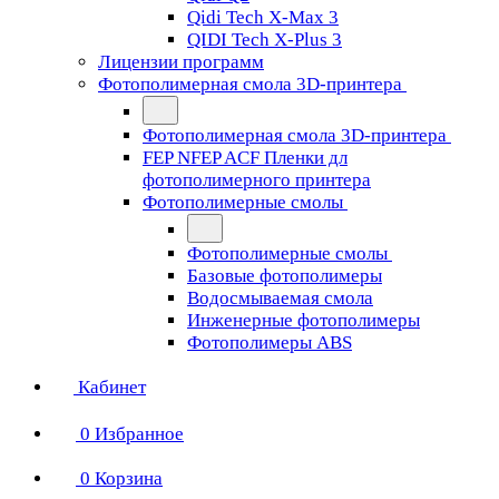
Qidi Tech X-Max 3
QIDI Tech X-Plus 3
Лицензии программ
Фотополимерная смола 3D-принтера
Фотополимерная смола 3D-принтера
FEP NFEP ACF Пленки дл
фотополимерного принтера
Фотополимерные смолы
Фотополимерные смолы
Базовые фотополимеры
Водосмываемая смола
Инженерные фотополимеры
Фотополимеры ABS
Кабинет
0
Избранное
0
Корзина