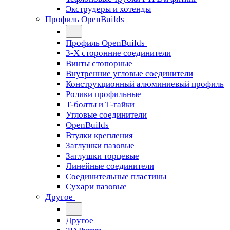
Экструдеры и хотенды
Профиль OpenBuilds
Профиль OpenBuilds
3-Х сторонние соединители
Винты стопорные
Внутренние угловые соединители
Конструкционный алюминиевый профиль
Ролики профильные
Т-болты и Т-гайки
Угловые соединители
OpenBuilds
Втулки крепления
Заглушки пазовые
Заглушки торцевые
Линейные соединители
Соединительные пластины
Сухари пазовые
Другое
Другое