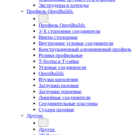
Экструдеры и хотенды
Профиль OpenBuilds
Профиль OpenBuilds
3-Х сторонние соединители
Винты стопорные
Внутренние угловые соединители
Конструкционный алюминиевый профиль
Ролики профильные
Т-болты и Т-гайки
Угловые соединители
OpenBuilds
Втулки крепления
Заглушки пазовые
Заглушки торцевые
Линейные соединители
Соединительные пластины
Сухари пазовые
Другое
Другое