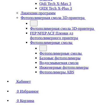
Qidi Tech X-Max 3
QIDI Tech X-Plus 3
Лицензии программ
Фотополимерная смола 3D-принтера
Фотополимерная смола 3D-принтера
FEP NFEP ACF Пленки дл
фотополимерного принтера
Фотополимерные смолы
Фотополимерные смолы
Базовые фотополимеры
Водосмываемая смола
Инженерные фотополимеры
Фотополимеры ABS
Кабинет
0
Избранное
0
Корзина