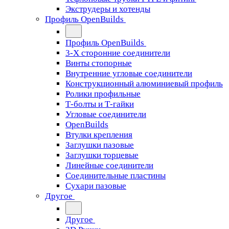
Экструдеры и хотенды
Профиль OpenBuilds
Профиль OpenBuilds
3-Х сторонние соединители
Винты стопорные
Внутренние угловые соединители
Конструкционный алюминиевый профиль
Ролики профильные
Т-болты и Т-гайки
Угловые соединители
OpenBuilds
Втулки крепления
Заглушки пазовые
Заглушки торцевые
Линейные соединители
Соединительные пластины
Сухари пазовые
Другое
Другое