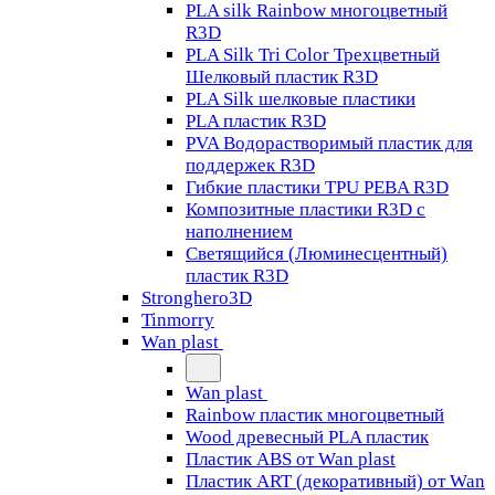
PLA silk Rainbow многоцветный
R3D
PLA Silk Tri Color Трехцветный
Шелковый пластик R3D
PLA Silk шелковые пластики
PLA пластик R3D
PVA Водорастворимый пластик для
поддержек R3D
Гибкие пластики TPU PEBA R3D
Композитные пластики R3D с
наполнением
Светящийся (Люминесцентный)
пластик R3D
Stronghero3D
Tinmorry
Wan plast
Wan plast
Rainbow пластик многоцветный
Wood древесный PLA пластик
Пластик ABS от Wan plast
Пластик ART (декоративный) от Wan