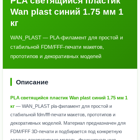
PLA светящийся пластик
Wan plast синий 1.75 мм 1
кг
WAN_PLAST — PLA-филамент для простой и
стабильной FDM/FFF-печати макетов,
прототипов и декоративных моделей
Описание
PLA светящийся пластик Wan plast синий 1.75 мм 1
кг
— WAN_PLAST pla-филамент для простой и
стабильной fdm/fff-печати макетов, прототипов и
декоративных моделей. Материал предназначен для
FDM/FFF 3D-печати и подбирается под конкретную
задачу: декоративную модель, функциональную