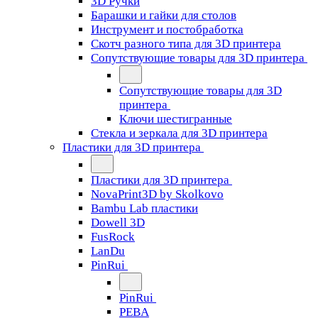
3D Ручки
Барашки и гайки для столов
Инструмент и постобработка
Скотч разного типа для 3D принтера
Сопутствующие товары для 3D принтера
Сопутствующие товары для 3D
принтера
Ключи шестигранные
Стекла и зеркала для 3D принтера
Пластики для 3D принтера
Пластики для 3D принтера
NovaPrint3D by Skolkovo
Bambu Lab пластики
Dowell 3D
FusRock
LanDu
PinRui
PinRui
PEBA