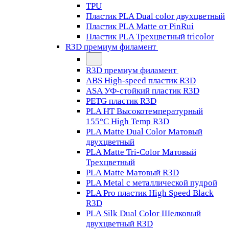
TPU
Пластик PLA Dual color двухцветный
Пластик PLA Matte от PinRui
Пластик PLA Трехцветный tricolor
R3D премиум филамент
R3D премиум филамент
ABS High-speed пластик R3D
ASA УФ-стойкий пластик R3D
PETG пластик R3D
PLA HT Высокотемпературный
155°C High Temp R3D
PLA Matte Dual Color Матовый
двухцветный
PLA Matte Tri-Color Матовый
Трехцветный
PLA Matte Матовый R3D
PLA Metal с металлической пудрой
PLA Pro пластик High Speed Black
R3D
PLA Silk Dual Color Шелковый
двухцветный R3D