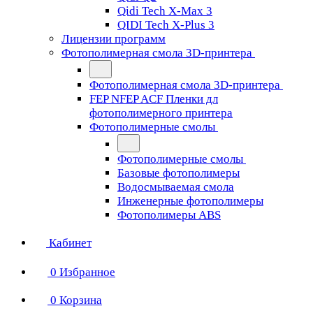
Qidi Tech X-Max 3
QIDI Tech X-Plus 3
Лицензии программ
Фотополимерная смола 3D-принтера
Фотополимерная смола 3D-принтера
FEP NFEP ACF Пленки дл
фотополимерного принтера
Фотополимерные смолы
Фотополимерные смолы
Базовые фотополимеры
Водосмываемая смола
Инженерные фотополимеры
Фотополимеры ABS
Кабинет
0
Избранное
0
Корзина