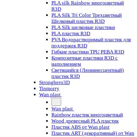
PLA silk Rainbow многоцветный
R3D
PLA Silk Tri Color Трехцветный
Шелковый пластик R3D
PLA Silk шелковые пластики
PLA пластик R3D
PVA Водорастворимый пластик для
поддержек R3D
Гибкие пластики TPU PEBA R3D
Композитные пластики R3D с
наполнением
Светящийся (Люминесцентный)
пластик R3D
Stronghero3D
Tinmorry
Wan plast
Wan plast
Rainbow пластик многоцветный
Wood древесный PLA пластик
Пластик ABS от Wan plast
Пластик ART (декоративный) от Wan