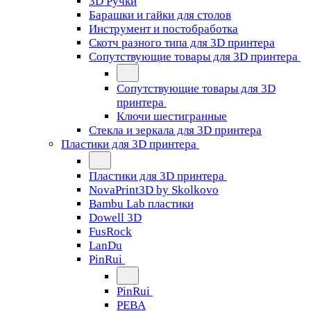
3D Ручки
Барашки и гайки для столов
Инструмент и постобработка
Скотч разного типа для 3D принтера
Сопутствующие товары для 3D принтера
Сопутствующие товары для 3D
принтера
Ключи шестигранные
Стекла и зеркала для 3D принтера
Пластики для 3D принтера
Пластики для 3D принтера
NovaPrint3D by Skolkovo
Bambu Lab пластики
Dowell 3D
FusRock
LanDu
PinRui
PinRui
PEBA