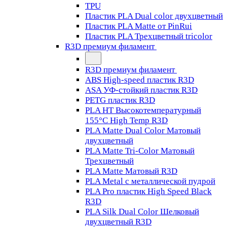
TPU
Пластик PLA Dual color двухцветный
Пластик PLA Matte от PinRui
Пластик PLA Трехцветный tricolor
R3D премиум филамент
R3D премиум филамент
ABS High-speed пластик R3D
ASA УФ-стойкий пластик R3D
PETG пластик R3D
PLA HT Высокотемпературный
155°C High Temp R3D
PLA Matte Dual Color Матовый
двухцветный
PLA Matte Tri-Color Матовый
Трехцветный
PLA Matte Матовый R3D
PLA Metal с металлической пудрой
PLA Pro пластик High Speed Black
R3D
PLA Silk Dual Color Шелковый
двухцветный R3D