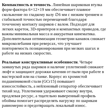
Компактность и точность
. Линейная шариковая втулка
форм‑фактора 6×12×19 мм обеспечивает плавное
скольжение по гладкому валу ∅6 мм с низким трением и
стабильной точностью перемещений благодаря
точечному контакту шариков с валом. Подходит для
легких кареток, 3D‑принтеров и компактных приводов, где
важны минимальная масса и аккуратная кинематика.
Дополнительная оптимизация геометрии канавок снижает
микроколебания при реверсах, что улучшает
повторяемость позиционирования при мелких шагах и
работе на низких скоростях.
Реальные конструктивные особенности
. Четыре
замкнутых ряда шариков и наличие уплотнений снижают
люфт и защищают дорожки качения от пыли при работе в
мастерской или на станке. Корпус из хромистой
подшипниковой стали (GCr15) повышает
износостойкость, а нейлоновый сепаратор обеспечивает
тихий ход. Уплотнения удерживают смазку внутри,
продлевая ресурс, а тщательно выверенный профиль
обоймы помогает распределять нагрузку по шарикам
равномерно и предотвращать локальный износ.