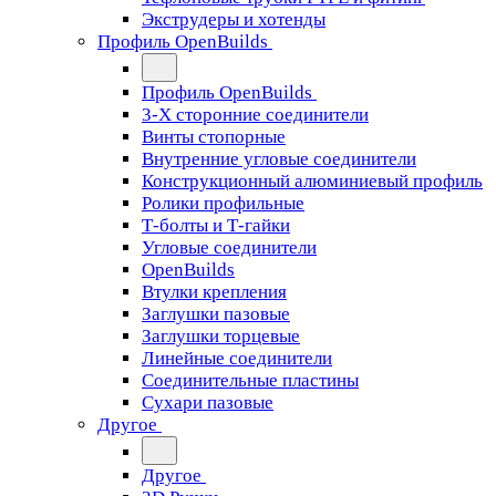
Экструдеры и хотенды
Профиль OpenBuilds
Профиль OpenBuilds
3-Х сторонние соединители
Винты стопорные
Внутренние угловые соединители
Конструкционный алюминиевый профиль
Ролики профильные
Т-болты и Т-гайки
Угловые соединители
OpenBuilds
Втулки крепления
Заглушки пазовые
Заглушки торцевые
Линейные соединители
Соединительные пластины
Сухари пазовые
Другое
Другое