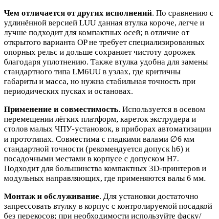
Чем отличается от других исполнений
. По сравнению с
удлинённой версией LUU данная втулка короче, легче и
лучше подходит для компактных осей; в отличие от
открытого варианта OP не требует специализированных
опорных рельс и дольше сохраняет чистоту дорожек
благодаря уплотнению. Также втулка удобна для замены
стандартного типа LM6UU в узлах, где критичны
габариты и масса, но нужна стабильная точность при
периодических пусках и остановах.
Применение и совместимость
. Используется в осевом
перемещении лёгких платформ, кареток экструдера и
столов малых ЧПУ‑установок, в приборах автоматизации
и прототипах. Совместима с гладкими валами ∅6 мм
стандартной точности (рекомендуется допуск h6) и
посадочными местами в корпусе с допуском H7.
Подходит для большинства компактных 3D‑принтеров и
модульных направляющих, где применяются валы 6 мм.
Монтаж и обслуживание
. Для установки достаточно
запрессовать втулку в корпус с контролируемой посадкой
без перекосов; при необходимости используйте фаску/