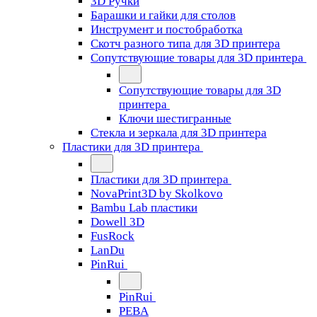
3D Ручки
Барашки и гайки для столов
Инструмент и постобработка
Скотч разного типа для 3D принтера
Сопутствующие товары для 3D принтера
Сопутствующие товары для 3D
принтера
Ключи шестигранные
Стекла и зеркала для 3D принтера
Пластики для 3D принтера
Пластики для 3D принтера
NovaPrint3D by Skolkovo
Bambu Lab пластики
Dowell 3D
FusRock
LanDu
PinRui
PinRui
PEBA