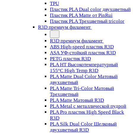
TPU
Пластик PLA Dual color двухцветный
Пластик PLA Matte от PinRui
Пластик PLA Трехцветный tricolor
R3D премиум филамент
R3D премиум филамент
ABS High-speed пластик R3D
ASA УФ-стойкий пластик R3D
PETG пластик R3D
PLA HT Высокотемпературный
155°C High Temp R3D
PLA Matte Dual Color Матовый
двухцветный
PLA Matte Tri-Color Матовый
Трехцветный
PLA Matte Матовый R3D
PLA Metal с металлической пудрой
PLA Pro пластик High Speed Black
R3D
PLA Silk Dual Color Шелковый
двухцветный R3D