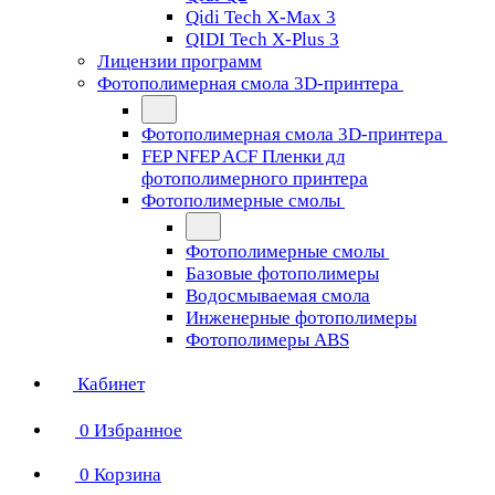
Qidi Tech X-Max 3
QIDI Tech X-Plus 3
Лицензии программ
Фотополимерная смола 3D-принтера
Фотополимерная смола 3D-принтера
FEP NFEP ACF Пленки дл
фотополимерного принтера
Фотополимерные смолы
Фотополимерные смолы
Базовые фотополимеры
Водосмываемая смола
Инженерные фотополимеры
Фотополимеры ABS
Кабинет
0
Избранное
0
Корзина