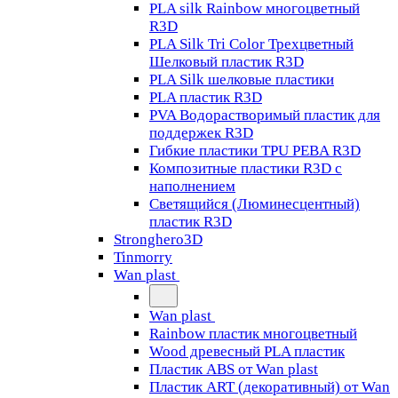
PLA silk Rainbow многоцветный
R3D
PLA Silk Tri Color Трехцветный
Шелковый пластик R3D
PLA Silk шелковые пластики
PLA пластик R3D
PVA Водорастворимый пластик для
поддержек R3D
Гибкие пластики TPU PEBA R3D
Композитные пластики R3D с
наполнением
Светящийся (Люминесцентный)
пластик R3D
Stronghero3D
Tinmorry
Wan plast
Wan plast
Rainbow пластик многоцветный
Wood древесный PLA пластик
Пластик ABS от Wan plast
Пластик ART (декоративный) от Wan