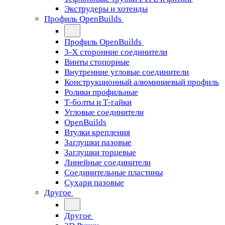
Экструдеры и хотенды
Профиль OpenBuilds
Профиль OpenBuilds
3-Х сторонние соединители
Винты стопорные
Внутренние угловые соединители
Конструкционный алюминиевый профиль
Ролики профильные
Т-болты и Т-гайки
Угловые соединители
OpenBuilds
Втулки крепления
Заглушки пазовые
Заглушки торцевые
Линейные соединители
Соединительные пластины
Сухари пазовые
Другое
Другое