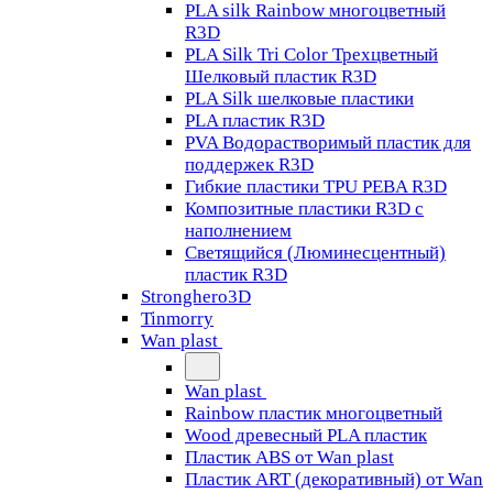
PLA silk Rainbow многоцветный
R3D
PLA Silk Tri Color Трехцветный
Шелковый пластик R3D
PLA Silk шелковые пластики
PLA пластик R3D
PVA Водорастворимый пластик для
поддержек R3D
Гибкие пластики TPU PEBA R3D
Композитные пластики R3D с
наполнением
Светящийся (Люминесцентный)
пластик R3D
Stronghero3D
Tinmorry
Wan plast
Wan plast
Rainbow пластик многоцветный
Wood древесный PLA пластик
Пластик ABS от Wan plast
Пластик ART (декоративный) от Wan