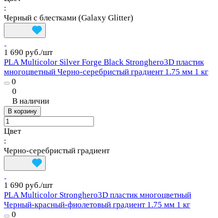
:
Черный с блестками (Galaxy Glitter)
1 690 руб./
шт
PLA Multicolor Silver Forge Black Stronghero3D пластик
многоцветный Черно-серебристый градиент 1.75 мм 1 кг
0
0
В наличии
В корзину
Цвет
:
Черно‑серебристый градиент
1 690 руб./
шт
PLA Multicolor Stronghero3D пластик многоцветный
Черный-красный-фиолетовый градиент 1.75 мм 1 кг
0