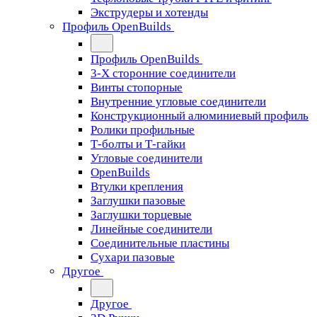
Экструдеры и хотенды
Профиль OpenBuilds
Профиль OpenBuilds
3-Х сторонние соединители
Винты стопорные
Внутренние угловые соединители
Конструкционный алюминиевый профиль
Ролики профильные
Т-болты и Т-гайки
Угловые соединители
OpenBuilds
Втулки крепления
Заглушки пазовые
Заглушки торцевые
Линейные соединители
Соединительные пластины
Сухари пазовые
Другое
Другое