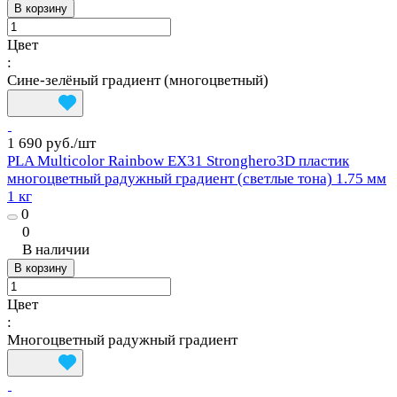
В корзину
Цвет
:
Сине‑зелёный градиент (многоцветный)
1 690 руб./
шт
PLA Multicolor Rainbow EX31 Stronghero3D пластик
многоцветный радужный градиент (светлые тона) 1.75 мм
1 кг
0
0
В наличии
В корзину
Цвет
:
Многоцветный радужный градиент