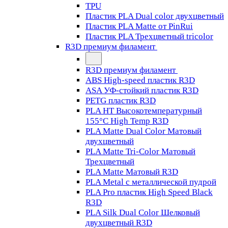
TPU
Пластик PLA Dual color двухцветный
Пластик PLA Matte от PinRui
Пластик PLA Трехцветный tricolor
R3D премиум филамент
R3D премиум филамент
ABS High-speed пластик R3D
ASA УФ-стойкий пластик R3D
PETG пластик R3D
PLA HT Высокотемпературный
155°C High Temp R3D
PLA Matte Dual Color Матовый
двухцветный
PLA Matte Tri-Color Матовый
Трехцветный
PLA Matte Матовый R3D
PLA Metal с металлической пудрой
PLA Pro пластик High Speed Black
R3D
PLA Silk Dual Color Шелковый
двухцветный R3D