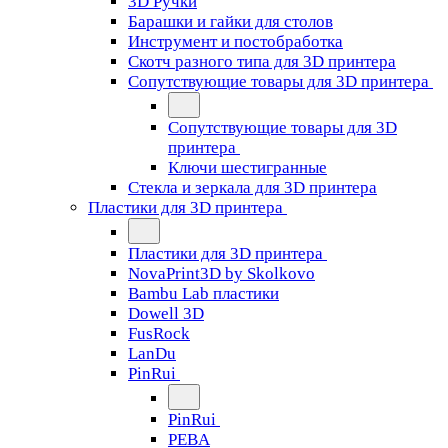
3D Ручки
Барашки и гайки для столов
Инструмент и постобработка
Скотч разного типа для 3D принтера
Сопутствующие товары для 3D принтера
Сопутствующие товары для 3D
принтера
Ключи шестигранные
Стекла и зеркала для 3D принтера
Пластики для 3D принтера
Пластики для 3D принтера
NovaPrint3D by Skolkovo
Bambu Lab пластики
Dowell 3D
FusRock
LanDu
PinRui
PinRui
PEBA