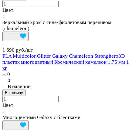
Цвет
:
Зеркальный хром с сине‑фиолетовым переливом
(chameleon)
1 690 руб./
шт
PLA Multicolor Glitter Galaxy Chameleon Stronghero3D
пластик многоцветный Космический хамелеон 1.75 мм 1
кг
0
0
В наличии
В корзину
Цвет
:
Многоцветный Galaxy с блёстками