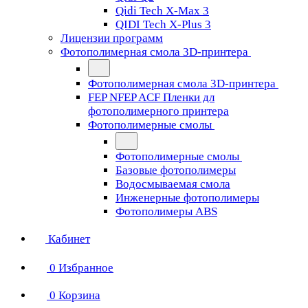
Qidi Tech X-Max 3
QIDI Tech X-Plus 3
Лицензии программ
Фотополимерная смола 3D-принтера
Фотополимерная смола 3D-принтера
FEP NFEP ACF Пленки дл
фотополимерного принтера
Фотополимерные смолы
Фотополимерные смолы
Базовые фотополимеры
Водосмываемая смола
Инженерные фотополимеры
Фотополимеры ABS
Кабинет
0
Избранное
0
Корзина