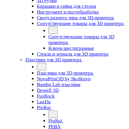
3D Ручки
Барашки и гайки для столов
Инструмент и постобработка
Скотч разного типа для 3D принтера
Сопутствующие товары для 3D принтера
Сопутствующие товары для 3D
принтера
Ключи шестигранные
Стекла и зеркала для 3D принтера
Пластики для 3D принтера
Пластики для 3D принтера
NovaPrint3D by Skolkovo
Bambu Lab пластики
Dowell 3D
FusRock
LanDu
PinRui
PinRui
PEBA