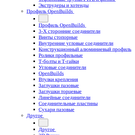
Экструдеры и хотенды
Профиль OpenBuilds
Профиль OpenBuilds
3-Х сторонние соединители
Винты стопорные
Внутренние угловые соединители
Конструкционный алюминиевый профиль
Ролики профильные
Т-болты и Т-гайки
Угловые соединители
OpenBuilds
Втулки крепления
Заглушки пазовые
Заглушки торцевые
Линейные соединители
Соединительные пластины
Сухари пазовые
Другое
Другое