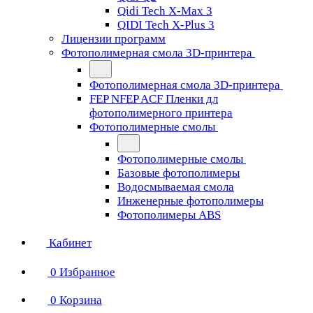
Qidi Tech X-Max 3
QIDI Tech X-Plus 3
Лицензии программ
Фотополимерная смола 3D-принтера
Фотополимерная смола 3D-принтера
FEP NFEP ACF Пленки дл
фотополимерного принтера
Фотополимерные смолы
Фотополимерные смолы
Базовые фотополимеры
Водосмываемая смола
Инженерные фотополимеры
Фотополимеры ABS
Кабинет
0
Избранное
0
Корзина