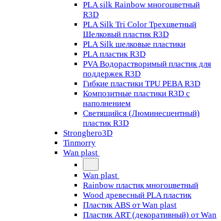
PLA silk Rainbow многоцветный
R3D
PLA Silk Tri Color Трехцветный
Шелковый пластик R3D
PLA Silk шелковые пластики
PLA пластик R3D
PVA Водорастворимый пластик для
поддержек R3D
Гибкие пластики TPU PEBA R3D
Композитные пластики R3D с
наполнением
Светящийся (Люминесцентный)
пластик R3D
Stronghero3D
Tinmorry
Wan plast
Wan plast
Rainbow пластик многоцветный
Wood древесный PLA пластик
Пластик ABS от Wan plast
Пластик ART (декоративный) от Wan