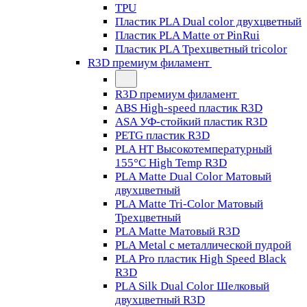
TPU
Пластик PLA Dual color двухцветный
Пластик PLA Matte от PinRui
Пластик PLA Трехцветный tricolor
R3D премиум филамент
R3D премиум филамент
ABS High-speed пластик R3D
ASA УФ-стойкий пластик R3D
PETG пластик R3D
PLA HT Высокотемпературный
155°C High Temp R3D
PLA Matte Dual Color Матовый
двухцветный
PLA Matte Tri-Color Матовый
Трехцветный
PLA Matte Матовый R3D
PLA Metal с металлической пудрой
PLA Pro пластик High Speed Black
R3D
PLA Silk Dual Color Шелковый
двухцветный R3D