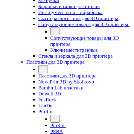
3D Ручки
Барашки и гайки для столов
Инструмент и постобработка
Скотч разного типа для 3D принтера
Сопутствующие товары для 3D принтера
Сопутствующие товары для 3D
принтера
Ключи шестигранные
Стекла и зеркала для 3D принтера
Пластики для 3D принтера
Пластики для 3D принтера
NovaPrint3D by Skolkovo
Bambu Lab пластики
Dowell 3D
FusRock
LanDu
PinRui
PinRui
PEBA