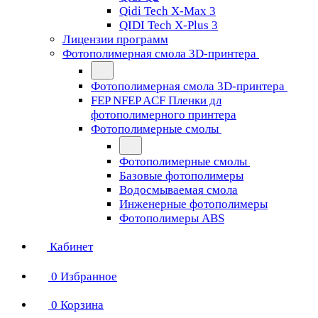
Qidi Tech X-Max 3
QIDI Tech X-Plus 3
Лицензии программ
Фотополимерная смола 3D-принтера
Фотополимерная смола 3D-принтера
FEP NFEP ACF Пленки дл
фотополимерного принтера
Фотополимерные смолы
Фотополимерные смолы
Базовые фотополимеры
Водосмываемая смола
Инженерные фотополимеры
Фотополимеры ABS
Кабинет
0
Избранное
0
Корзина