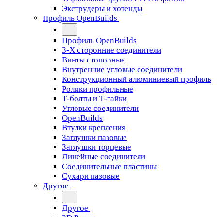
Экструдеры и хотенды
Профиль OpenBuilds
Профиль OpenBuilds
3-Х сторонние соединители
Винты стопорные
Внутренние угловые соединители
Конструкционный алюминиевый профиль
Ролики профильные
Т-болты и Т-гайки
Угловые соединители
OpenBuilds
Втулки крепления
Заглушки пазовые
Заглушки торцевые
Линейные соединители
Соединительные пластины
Сухари пазовые
Другое
Другое