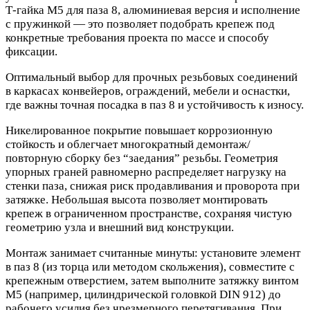
Т‑гайка М5 для паза 8, алюминиевая версия и исполнение
с пружинкой — это позволяет подобрать крепеж под
конкретные требования проекта по массе и способу
фиксации.
Оптимальный выбор для прочных резьбовых соединений
в каркасах конвейеров, ограждений, мебели и оснастки,
где важны точная посадка в паз 8 и устойчивость к износу.
Никелированное покрытие повышает коррозионную
стойкость и облегчает многократный демонтаж/
повторную сборку без “заедания” резьбы. Геометрия
упорных граней равномерно распределяет нагрузку на
стенки паза, снижая риск продавливания и проворота при
затяжке. Небольшая высота позволяет монтировать
крепеж в ограниченном пространстве, сохраняя чистую
геометрию узла и внешний вид конструкции.
Монтаж занимает считанные минуты: установите элемент
в паз 8 (из торца или методом скольжения), совместите с
крепежным отверстием, затем выполните затяжку винтом
М5 (например, цилиндрической головкой DIN 912) до
рабочего усилия без чрезмерного перетягивания. При