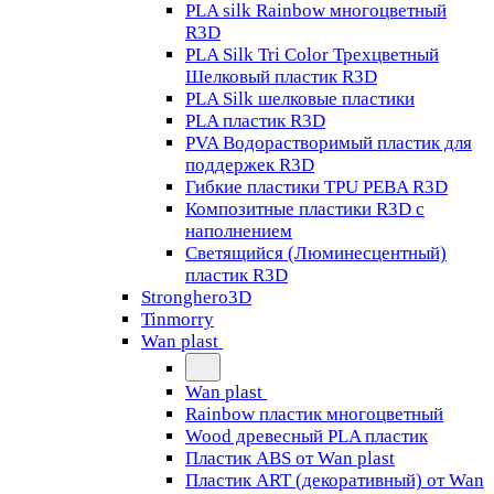
PLA silk Rainbow многоцветный
R3D
PLA Silk Tri Color Трехцветный
Шелковый пластик R3D
PLA Silk шелковые пластики
PLA пластик R3D
PVA Водорастворимый пластик для
поддержек R3D
Гибкие пластики TPU PEBA R3D
Композитные пластики R3D с
наполнением
Светящийся (Люминесцентный)
пластик R3D
Stronghero3D
Tinmorry
Wan plast
Wan plast
Rainbow пластик многоцветный
Wood древесный PLA пластик
Пластик ABS от Wan plast
Пластик ART (декоративный) от Wan