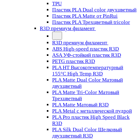
TPU
Пластик PLA Dual color двухцветный
Пластик PLA Matte от PinRui
Пластик PLA Трехцветный tricolor
R3D премиум филамент
R3D премиум филамент
ABS High-speed пластик R3D
ASA УФ-стойкий пластик R3D
PETG пластик R3D
PLA HT Высокотемпературный
155°C High Temp R3D
PLA Matte Dual Color Матовый
двухцветный
PLA Matte Tri-Color Матовый
Трехцветный
PLA Matte Матовый R3D
PLA Metal с металлической пудрой
PLA Pro пластик High Speed Black
R3D
PLA Silk Dual Color Шелковый
двухцветный R3D