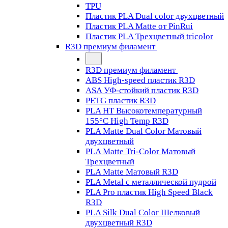
TPU
Пластик PLA Dual color двухцветный
Пластик PLA Matte от PinRui
Пластик PLA Трехцветный tricolor
R3D премиум филамент
R3D премиум филамент
ABS High-speed пластик R3D
ASA УФ-стойкий пластик R3D
PETG пластик R3D
PLA HT Высокотемпературный
155°C High Temp R3D
PLA Matte Dual Color Матовый
двухцветный
PLA Matte Tri-Color Матовый
Трехцветный
PLA Matte Матовый R3D
PLA Metal с металлической пудрой
PLA Pro пластик High Speed Black
R3D
PLA Silk Dual Color Шелковый
двухцветный R3D