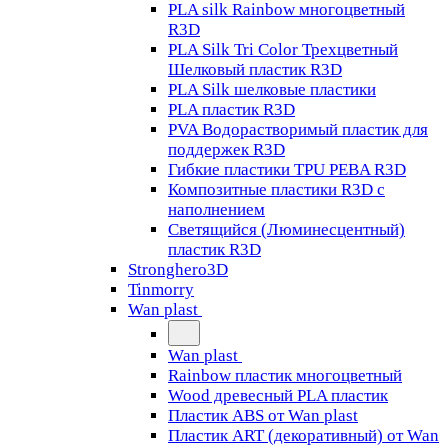
PLA silk Rainbow многоцветный
R3D
PLA Silk Tri Color Трехцветный
Шелковый пластик R3D
PLA Silk шелковые пластики
PLA пластик R3D
PVA Водорастворимый пластик для
поддержек R3D
Гибкие пластики TPU PEBA R3D
Композитные пластики R3D с
наполнением
Светящийся (Люминесцентный)
пластик R3D
Stronghero3D
Tinmorry
Wan plast
Wan plast
Rainbow пластик многоцветный
Wood древесный PLA пластик
Пластик ABS от Wan plast
Пластик ART (декоративный) от Wan