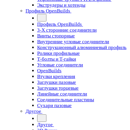
Экструдеры и хотенды
Профиль OpenBuilds
Профиль OpenBuilds
3-Х сторонние соединители
Винты стопорные
Внутренние угловые соединители
Конструкционный алюминиевый профиль
Ролики профильные
Т-болты и Т-гайки
Угловые соединители
OpenBuilds
Втулки крепления
Заглушки пазовые
Заглушки торцевые
Линейные соединители
Соединительные пластины
Сухари пазовые
Другое
Другое