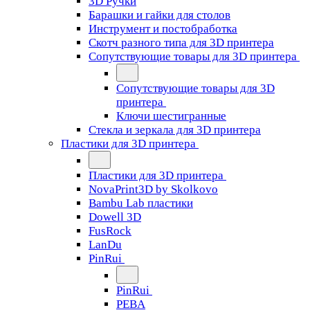
3D Ручки
Барашки и гайки для столов
Инструмент и постобработка
Скотч разного типа для 3D принтера
Сопутствующие товары для 3D принтера
Сопутствующие товары для 3D
принтера
Ключи шестигранные
Стекла и зеркала для 3D принтера
Пластики для 3D принтера
Пластики для 3D принтера
NovaPrint3D by Skolkovo
Bambu Lab пластики
Dowell 3D
FusRock
LanDu
PinRui
PinRui
PEBA