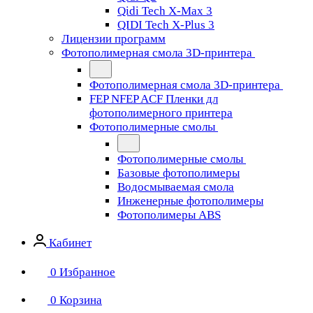
Qidi Tech X-Max 3
QIDI Tech X-Plus 3
Лицензии программ
Фотополимерная смола 3D-принтера
Фотополимерная смола 3D-принтера
FEP NFEP ACF Пленки дл
фотополимерного принтера
Фотополимерные смолы
Фотополимерные смолы
Базовые фотополимеры
Водосмываемая смола
Инженерные фотополимеры
Фотополимеры ABS
Кабинет
0
Избранное
0
Корзина