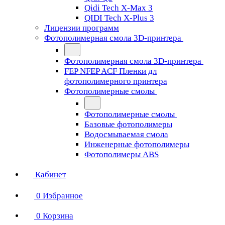
Qidi Tech X-Max 3
QIDI Tech X-Plus 3
Лицензии программ
Фотополимерная смола 3D-принтера
Фотополимерная смола 3D-принтера
FEP NFEP ACF Пленки дл
фотополимерного принтера
Фотополимерные смолы
Фотополимерные смолы
Базовые фотополимеры
Водосмываемая смола
Инженерные фотополимеры
Фотополимеры ABS
Кабинет
0
Избранное
0
Корзина