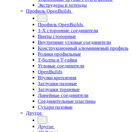
Экструдеры и хотенды
Профиль OpenBuilds
Профиль OpenBuilds
3-Х сторонние соединители
Винты стопорные
Внутренние угловые соединители
Конструкционный алюминиевый профиль
Ролики профильные
Т-болты и Т-гайки
Угловые соединители
OpenBuilds
Втулки крепления
Заглушки пазовые
Заглушки торцевые
Линейные соединители
Соединительные пластины
Сухари пазовые
Другое
Другое