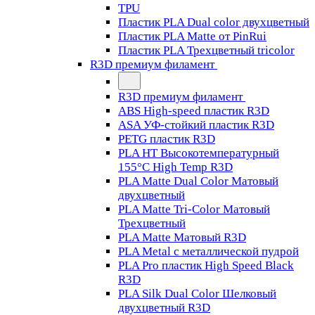
TPU
Пластик PLA Dual color двухцветный
Пластик PLA Matte от PinRui
Пластик PLA Трехцветный tricolor
R3D премиум филамент
R3D премиум филамент
ABS High-speed пластик R3D
ASA УФ-стойкий пластик R3D
PETG пластик R3D
PLA HT Высокотемпературный
155°C High Temp R3D
PLA Matte Dual Color Матовый
двухцветный
PLA Matte Tri-Color Матовый
Трехцветный
PLA Matte Матовый R3D
PLA Metal с металлической пудрой
PLA Pro пластик High Speed Black
R3D
PLA Silk Dual Color Шелковый
двухцветный R3D