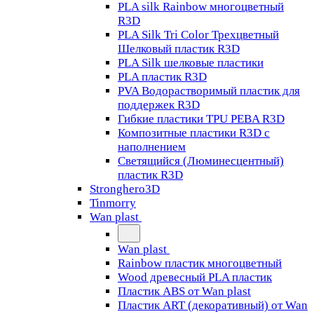
PLA silk Rainbow многоцветный
R3D
PLA Silk Tri Color Трехцветный
Шелковый пластик R3D
PLA Silk шелковые пластики
PLA пластик R3D
PVA Водорастворимый пластик для
поддержек R3D
Гибкие пластики TPU PEBA R3D
Композитные пластики R3D с
наполнением
Светящийся (Люминесцентный)
пластик R3D
Stronghero3D
Tinmorry
Wan plast
Wan plast
Rainbow пластик многоцветный
Wood древесный PLA пластик
Пластик ABS от Wan plast
Пластик ART (декоративный) от Wan