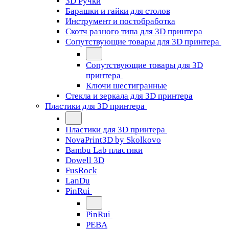
3D Ручки
Барашки и гайки для столов
Инструмент и постобработка
Скотч разного типа для 3D принтера
Сопутствующие товары для 3D принтера
Сопутствующие товары для 3D
принтера
Ключи шестигранные
Стекла и зеркала для 3D принтера
Пластики для 3D принтера
Пластики для 3D принтера
NovaPrint3D by Skolkovo
Bambu Lab пластики
Dowell 3D
FusRock
LanDu
PinRui
PinRui
PEBA