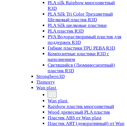
PLA silk Rainbow многоцветный
R3D
PLA Silk Tri Color Трехцветный
Шелковый пластик R3D
PLA Silk шелковые пластики
PLA пластик R3D
PVA Водорастворимый пластик для
поддержек R3D
Гибкие пластики TPU PEBA R3D
Композитные пластики R3D с
наполнением
Светящийся (Люминесцентный)
пластик R3D
Stronghero3D
Tinmorry
Wan plast
Wan plast
Rainbow пластик многоцветный
Wood древесный PLA пластик
Пластик ABS от Wan plast
Пластик ART (декоративный) от Wan