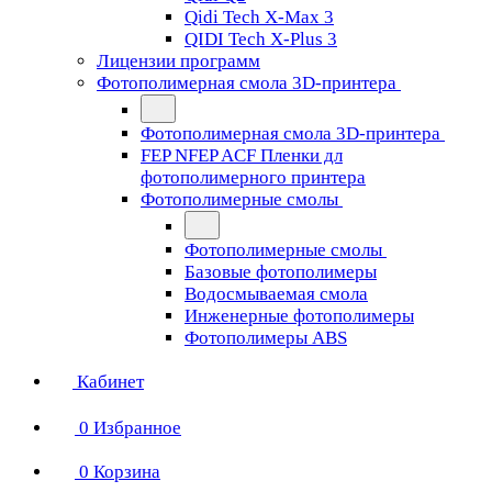
Qidi Tech X-Max 3
QIDI Tech X-Plus 3
Лицензии программ
Фотополимерная смола 3D-принтера
Фотополимерная смола 3D-принтера
FEP NFEP ACF Пленки дл
фотополимерного принтера
Фотополимерные смолы
Фотополимерные смолы
Базовые фотополимеры
Водосмываемая смола
Инженерные фотополимеры
Фотополимеры ABS
Кабинет
0
Избранное
0
Корзина