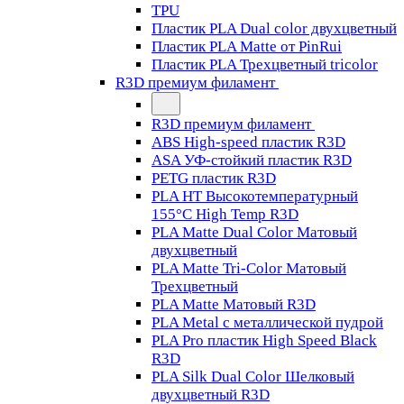
TPU
Пластик PLA Dual color двухцветный
Пластик PLA Matte от PinRui
Пластик PLA Трехцветный tricolor
R3D премиум филамент
R3D премиум филамент
ABS High-speed пластик R3D
ASA УФ-стойкий пластик R3D
PETG пластик R3D
PLA HT Высокотемпературный
155°C High Temp R3D
PLA Matte Dual Color Матовый
двухцветный
PLA Matte Tri-Color Матовый
Трехцветный
PLA Matte Матовый R3D
PLA Metal с металлической пудрой
PLA Pro пластик High Speed Black
R3D
PLA Silk Dual Color Шелковый
двухцветный R3D