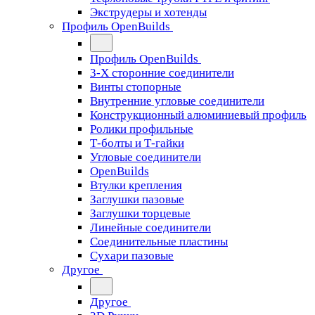
Экструдеры и хотенды
Профиль OpenBuilds
Профиль OpenBuilds
3-Х сторонние соединители
Винты стопорные
Внутренние угловые соединители
Конструкционный алюминиевый профиль
Ролики профильные
Т-болты и Т-гайки
Угловые соединители
OpenBuilds
Втулки крепления
Заглушки пазовые
Заглушки торцевые
Линейные соединители
Соединительные пластины
Сухари пазовые
Другое
Другое