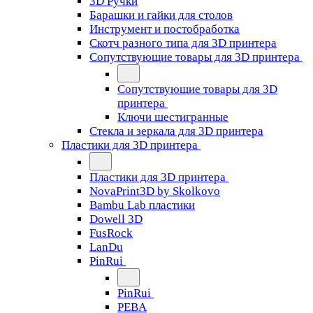
3D Ручки
Барашки и гайки для столов
Инструмент и постобработка
Скотч разного типа для 3D принтера
Сопутствующие товары для 3D принтера
Сопутствующие товары для 3D
принтера
Ключи шестигранные
Стекла и зеркала для 3D принтера
Пластики для 3D принтера
Пластики для 3D принтера
NovaPrint3D by Skolkovo
Bambu Lab пластики
Dowell 3D
FusRock
LanDu
PinRui
PinRui
PEBA