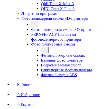
Qidi Tech X-Max 3
QIDI Tech X-Plus 3
Лицензии программ
Фотополимерная смола 3D-принтера
Фотополимерная смола 3D-принтера
FEP NFEP ACF Пленки дл
фотополимерного принтера
Фотополимерные смолы
Фотополимерные смолы
Базовые фотополимеры
Водосмываемая смола
Инженерные фотополимеры
Фотополимеры ABS
Кабинет
0
Избранное
0
Корзина