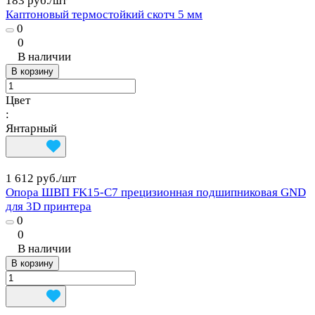
183 руб./
шт
Каптоновый термостойкий скотч 5 мм
0
0
В наличии
В корзину
Цвет
:
Янтарный
1 612 руб./
шт
Опора ШВП FK15-C7 прецизионная подшипниковая GND
для 3D принтера
0
0
В наличии
В корзину