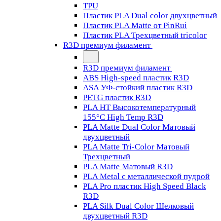
TPU
Пластик PLA Dual color двухцветный
Пластик PLA Matte от PinRui
Пластик PLA Трехцветный tricolor
R3D премиум филамент
R3D премиум филамент
ABS High-speed пластик R3D
ASA УФ-стойкий пластик R3D
PETG пластик R3D
PLA HT Высокотемпературный
155°C High Temp R3D
PLA Matte Dual Color Матовый
двухцветный
PLA Matte Tri-Color Матовый
Трехцветный
PLA Matte Матовый R3D
PLA Metal с металлической пудрой
PLA Pro пластик High Speed Black
R3D
PLA Silk Dual Color Шелковый
двухцветный R3D