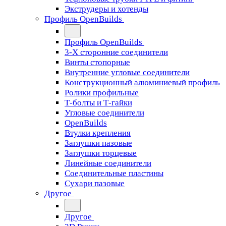
Экструдеры и хотенды
Профиль OpenBuilds
Профиль OpenBuilds
3-Х сторонние соединители
Винты стопорные
Внутренние угловые соединители
Конструкционный алюминиевый профиль
Ролики профильные
Т-болты и Т-гайки
Угловые соединители
OpenBuilds
Втулки крепления
Заглушки пазовые
Заглушки торцевые
Линейные соединители
Соединительные пластины
Сухари пазовые
Другое
Другое