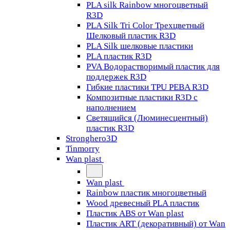
PLA silk Rainbow многоцветный
R3D
PLA Silk Tri Color Трехцветный
Шелковый пластик R3D
PLA Silk шелковые пластики
PLA пластик R3D
PVA Водорастворимый пластик для
поддержек R3D
Гибкие пластики TPU PEBA R3D
Композитные пластики R3D с
наполнением
Светящийся (Люминесцентный)
пластик R3D
Stronghero3D
Tinmorry
Wan plast
Wan plast
Rainbow пластик многоцветный
Wood древесный PLA пластик
Пластик ABS от Wan plast
Пластик ART (декоративный) от Wan