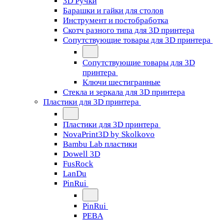
3D Ручки
Барашки и гайки для столов
Инструмент и постобработка
Скотч разного типа для 3D принтера
Сопутствующие товары для 3D принтера
Сопутствующие товары для 3D
принтера
Ключи шестигранные
Стекла и зеркала для 3D принтера
Пластики для 3D принтера
Пластики для 3D принтера
NovaPrint3D by Skolkovo
Bambu Lab пластики
Dowell 3D
FusRock
LanDu
PinRui
PinRui
PEBA