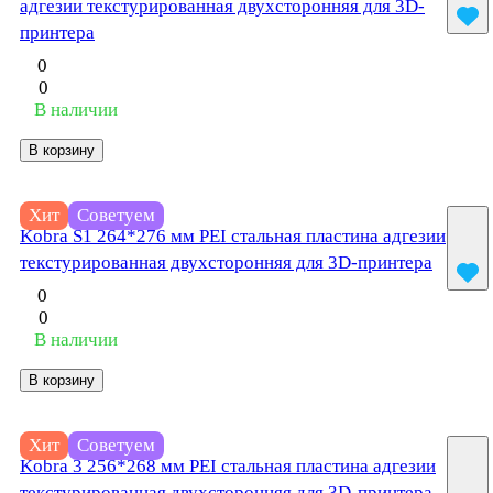
адгезии текстурированная двухсторонняя для 3D-
принтера
0
0
В наличии
В корзину
1 300 руб./
шт
Хит
Советуем
Kobra S1 264*276 мм PEI стальная пластина адгезии
текстурированная двухсторонняя для 3D-принтера
0
0
В наличии
В корзину
1 200 руб./
шт
Хит
Советуем
Kobra 3 256*268 мм PEI стальная пластина адгезии
текстурированная двухсторонняя для 3D-принтера