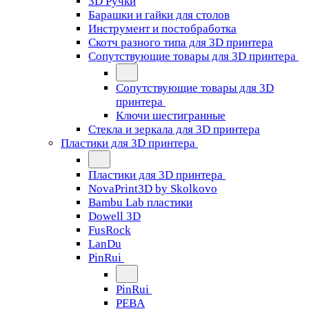
3D Ручки
Барашки и гайки для столов
Инструмент и постобработка
Скотч разного типа для 3D принтера
Сопутствующие товары для 3D принтера
Сопутствующие товары для 3D
принтера
Ключи шестигранные
Стекла и зеркала для 3D принтера
Пластики для 3D принтера
Пластики для 3D принтера
NovaPrint3D by Skolkovo
Bambu Lab пластики
Dowell 3D
FusRock
LanDu
PinRui
PinRui
PEBA