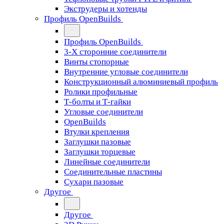
Экструдеры и хотенды
Профиль OpenBuilds
Профиль OpenBuilds
3-Х сторонние соединители
Винты стопорные
Внутренние угловые соединители
Конструкционный алюминиевый профиль
Ролики профильные
Т-болты и Т-гайки
Угловые соединители
OpenBuilds
Втулки крепления
Заглушки пазовые
Заглушки торцевые
Линейные соединители
Соединительные пластины
Сухари пазовые
Другое
Другое