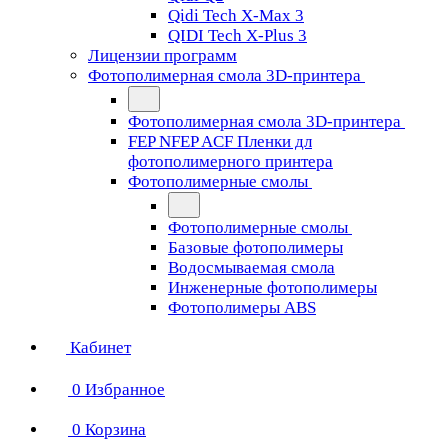
Qidi Tech X-Max 3
QIDI Tech X-Plus 3
Лицензии программ
Фотополимерная смола 3D-принтера
Фотополимерная смола 3D-принтера
FEP NFEP ACF Пленки дл
фотополимерного принтера
Фотополимерные смолы
Фотополимерные смолы
Базовые фотополимеры
Водосмываемая смола
Инженерные фотополимеры
Фотополимеры ABS
Кабинет
0
Избранное
0
Корзина