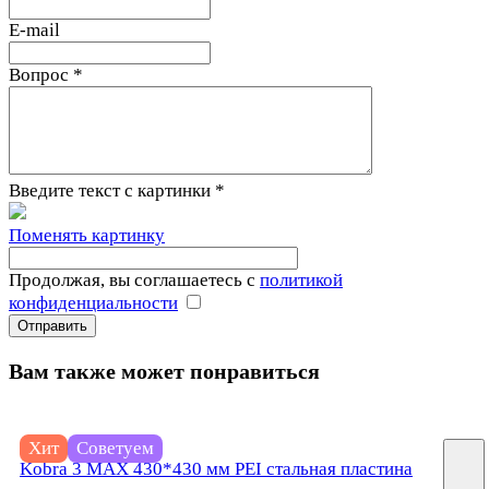
E-mail
Вопрос
*
Введите текст с картинки
*
Поменять картинку
Продолжая, вы соглашаетесь с
политикой
конфиденциальности
Вам также может понравиться
2 200 руб./
шт
Хит
Советуем
Kobra 3 MAX 430*430 мм PEI стальная пластина