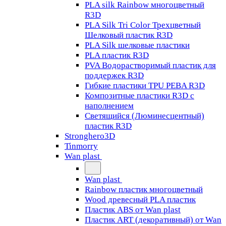
PLA silk Rainbow многоцветный
R3D
PLA Silk Tri Color Трехцветный
Шелковый пластик R3D
PLA Silk шелковые пластики
PLA пластик R3D
PVA Водорастворимый пластик для
поддержек R3D
Гибкие пластики TPU PEBA R3D
Композитные пластики R3D с
наполнением
Светящийся (Люминесцентный)
пластик R3D
Stronghero3D
Tinmorry
Wan plast
Wan plast
Rainbow пластик многоцветный
Wood древесный PLA пластик
Пластик ABS от Wan plast
Пластик ART (декоративный) от Wan