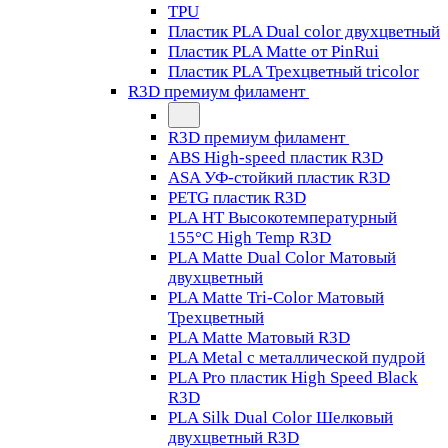
TPU
Пластик PLA Dual color двухцветный
Пластик PLA Matte от PinRui
Пластик PLA Трехцветный tricolor
R3D премиум филамент
R3D премиум филамент
ABS High-speed пластик R3D
ASA УФ-стойкий пластик R3D
PETG пластик R3D
PLA HT Высокотемпературный
155°C High Temp R3D
PLA Matte Dual Color Матовый
двухцветный
PLA Matte Tri-Color Матовый
Трехцветный
PLA Matte Матовый R3D
PLA Metal с металлической пудрой
PLA Pro пластик High Speed Black
R3D
PLA Silk Dual Color Шелковый
двухцветный R3D