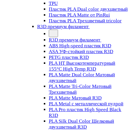
TPU
Пластик PLA Dual color двухцветный
Пластик PLA Matte от PinRui
Пластик PLA Трехцветный tricolor
R3D премиум филамент
R3D премиум филамент
ABS High-speed пластик R3D
ASA УФ-стойкий пластик R3D
PETG пластик R3D
PLA HT Высокотемпературный
155°C High Temp R3D
PLA Matte Dual Color Матовый
двухцветный
PLA Matte Tri-Color Матовый
Трехцветный
PLA Matte Матовый R3D
PLA Metal с металлической пудрой
PLA Pro пластик High Speed Black
R3D
PLA Silk Dual Color Шелковый
двухцветный R3D