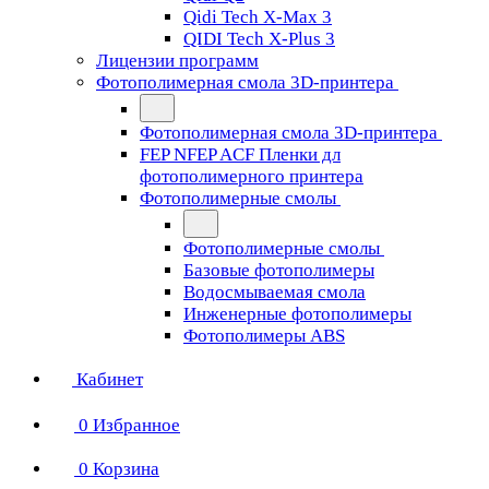
Qidi Tech X-Max 3
QIDI Tech X-Plus 3
Лицензии программ
Фотополимерная смола 3D-принтера
Фотополимерная смола 3D-принтера
FEP NFEP ACF Пленки дл
фотополимерного принтера
Фотополимерные смолы
Фотополимерные смолы
Базовые фотополимеры
Водосмываемая смола
Инженерные фотополимеры
Фотополимеры ABS
Кабинет
0
Избранное
0
Корзина