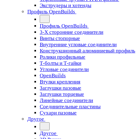
Экструдеры и хотенды
Профиль OpenBuilds
Профиль OpenBuilds
3-Х сторонние соединители
Винты стопорные
Внутренние угловые соединители
Конструкционный алюминиевый профиль
Ролики профильные
Т-болты и Т-гайки
Угловые соединители
OpenBuilds
Втулки крепления
Заглушки пазовые
Заглушки торцевые
Линейные соединители
Соединительные пластины
Сухари пазовые
Другое
Другое