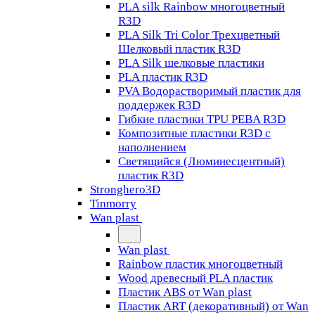
PLA silk Rainbow многоцветный
R3D
PLA Silk Tri Color Трехцветный
Шелковый пластик R3D
PLA Silk шелковые пластики
PLA пластик R3D
PVA Водорастворимый пластик для
поддержек R3D
Гибкие пластики TPU PEBA R3D
Композитные пластики R3D с
наполнением
Светящийся (Люминесцентный)
пластик R3D
Stronghero3D
Tinmorry
Wan plast
Wan plast
Rainbow пластик многоцветный
Wood древесный PLA пластик
Пластик ABS от Wan plast
Пластик ART (декоративный) от Wan