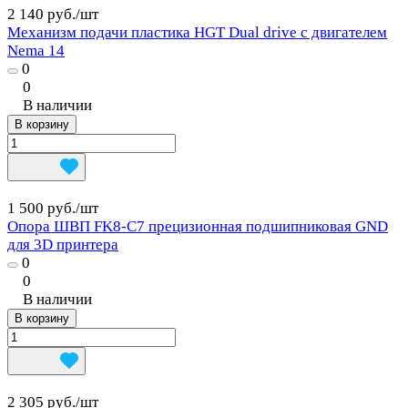
2 140 руб./
шт
Механизм подачи пластика HGT Dual drive с двигателем
Nema 14
0
0
В наличии
В корзину
1 500 руб./
шт
Опора ШВП FK8-C7 прецизионная подшипниковая GND
для 3D принтера
0
0
В наличии
В корзину
2 305 руб./
шт