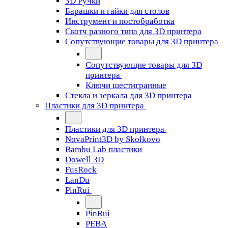
3D Ручки
Барашки и гайки для столов
Инструмент и постобработка
Скотч разного типа для 3D принтера
Сопутствующие товары для 3D принтера
Сопутствующие товары для 3D
принтера
Ключи шестигранные
Стекла и зеркала для 3D принтера
Пластики для 3D принтера
Пластики для 3D принтера
NovaPrint3D by Skolkovo
Bambu Lab пластики
Dowell 3D
FusRock
LanDu
PinRui
PinRui
PEBA