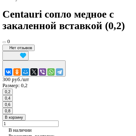
Centauri сопло медное с
закаленной вставкой (0,2)
0
Нет отзывов
300 руб./
шт
Размер:
0,2
0,2
0,4
0,6
0,8
В корзину
В наличии