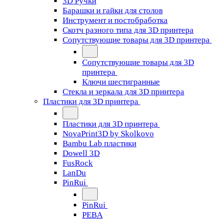
3D Ручки
Барашки и гайки для столов
Инструмент и постобработка
Скотч разного типа для 3D принтера
Сопутствующие товары для 3D принтера
Сопутствующие товары для 3D
принтера
Ключи шестигранные
Стекла и зеркала для 3D принтера
Пластики для 3D принтера
Пластики для 3D принтера
NovaPrint3D by Skolkovo
Bambu Lab пластики
Dowell 3D
FusRock
LanDu
PinRui
PinRui
PEBA