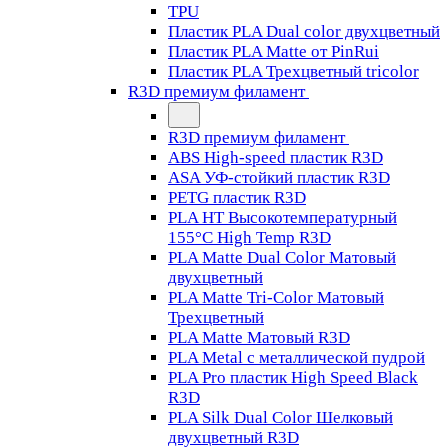
TPU
Пластик PLA Dual color двухцветный
Пластик PLA Matte от PinRui
Пластик PLA Трехцветный tricolor
R3D премиум филамент
R3D премиум филамент
ABS High-speed пластик R3D
ASA УФ-стойкий пластик R3D
PETG пластик R3D
PLA HT Высокотемпературный
155°C High Temp R3D
PLA Matte Dual Color Матовый
двухцветный
PLA Matte Tri-Color Матовый
Трехцветный
PLA Matte Матовый R3D
PLA Metal с металлической пудрой
PLA Pro пластик High Speed Black
R3D
PLA Silk Dual Color Шелковый
двухцветный R3D