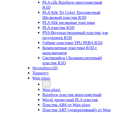
PLA silk Rainbow многоцветный
R3D
PLA Silk Tri Color Трехцветный
Шелковый пластик R3D
PLA Silk шелковые пластики
PLA пластик R3D
PVA Водорастворимый пластик для
поддержек R3D
Гибкие пластики TPU PEBA R3D
Композитные пластики R3D с
наполнением
Светящийся (Люминесцентный)
пластик R3D
Stronghero3D
Tinmorry
Wan plast
Wan plast
Rainbow пластик многоцветный
Wood древесный PLA пластик
Пластик ABS от Wan plast
Пластик ART (декоративный) от Wan