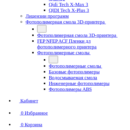
Qidi Tech X-Max 3
QIDI Tech X-Plus 3
Лицензии программ
Фотополимерная смола 3D-принтера
Фотополимерная смола 3D-принтера
FEP NFEP ACF Пленки дл
фотополимерного принтера
Фотополимерные смолы
Фотополимерные смолы
Базовые фотополимеры
Водосмываемая смола
Инженерные фотополимеры
Фотополимеры ABS
Кабинет
0
Избранное
0
Корзина