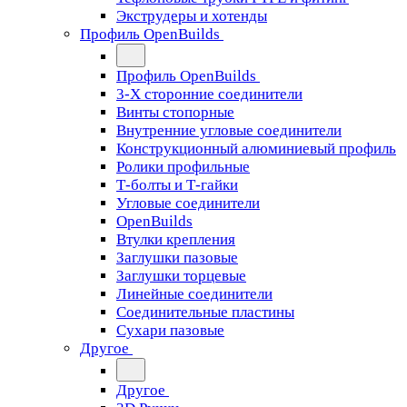
Экструдеры и хотенды
Профиль OpenBuilds
Профиль OpenBuilds
3-Х сторонние соединители
Винты стопорные
Внутренние угловые соединители
Конструкционный алюминиевый профиль
Ролики профильные
Т-болты и Т-гайки
Угловые соединители
OpenBuilds
Втулки крепления
Заглушки пазовые
Заглушки торцевые
Линейные соединители
Соединительные пластины
Сухари пазовые
Другое
Другое