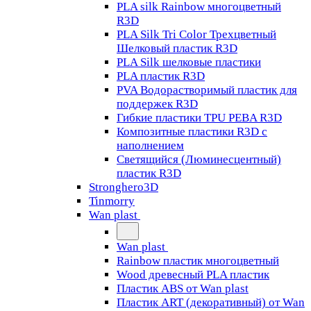
PLA silk Rainbow многоцветный
R3D
PLA Silk Tri Color Трехцветный
Шелковый пластик R3D
PLA Silk шелковые пластики
PLA пластик R3D
PVA Водорастворимый пластик для
поддержек R3D
Гибкие пластики TPU PEBA R3D
Композитные пластики R3D с
наполнением
Светящийся (Люминесцентный)
пластик R3D
Stronghero3D
Tinmorry
Wan plast
Wan plast
Rainbow пластик многоцветный
Wood древесный PLA пластик
Пластик ABS от Wan plast
Пластик ART (декоративный) от Wan