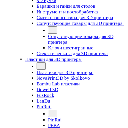
3D Ручки
Барашки и гайки для столов
Инструмент и постобработка
Скотч разного типа для 3D принтера
Сопутствующие товары для 3D принтера
Сопутствующие товары для 3D
принтера
Ключи шестигранные
Стекла и зеркала для 3D принтера
Пластики для 3D принтера
Пластики для 3D принтера
NovaPrint3D by Skolkovo
Bambu Lab пластики
Dowell 3D
FusRock
LanDu
PinRui
PinRui
PEBA