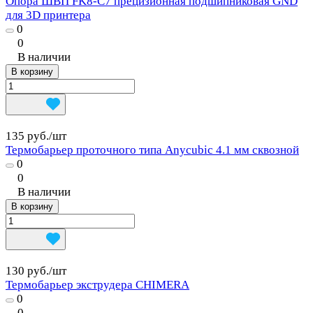
Опора ШВП FK8-C7 прецизионная подшипниковая GND
для 3D принтера
0
0
В наличии
В корзину
135 руб./
шт
Термобарьер проточного типа Anycubic 4.1 мм сквозной
0
0
В наличии
В корзину
130 руб./
шт
Термобарьер экструдера CHIMERA
0
0