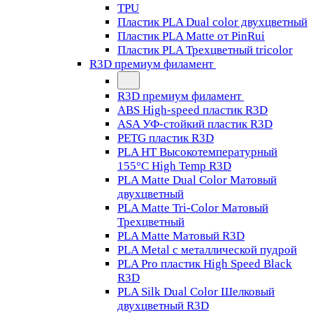
TPU
Пластик PLA Dual color двухцветный
Пластик PLA Matte от PinRui
Пластик PLA Трехцветный tricolor
R3D премиум филамент
R3D премиум филамент
ABS High-speed пластик R3D
ASA УФ-стойкий пластик R3D
PETG пластик R3D
PLA HT Высокотемпературный
155°C High Temp R3D
PLA Matte Dual Color Матовый
двухцветный
PLA Matte Tri-Color Матовый
Трехцветный
PLA Matte Матовый R3D
PLA Metal с металлической пудрой
PLA Pro пластик High Speed Black
R3D
PLA Silk Dual Color Шелковый
двухцветный R3D