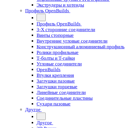
Экструдеры и хотенды
Профиль OpenBuilds
Профиль OpenBuilds
3-Х сторонние соединители
Винты стопорные
Внутренние угловые соединители
Конструкционный алюминиевый профиль
Ролики профильные
Т-болты и Т-гайки
Угловые соединители
OpenBuilds
Втулки крепления
Заглушки пазовые
Заглушки торцевые
Линейные соединители
Соединительные пластины
Сухари пазовые
Другое
Другое