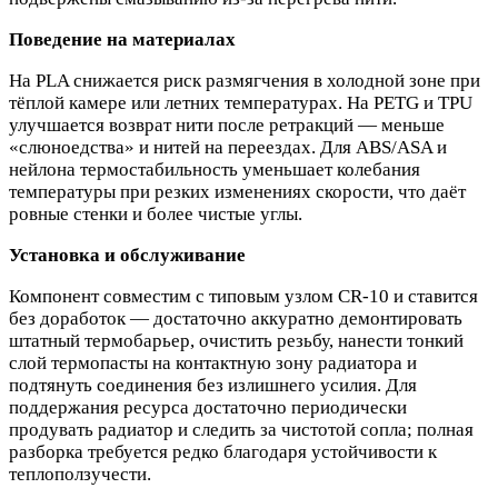
Поведение на материалах
На PLA снижается риск размягчения в холодной зоне при
тёплой камере или летних температурах. На PETG и TPU
улучшается возврат нити после ретракций — меньше
«слюноедства» и нитей на переездах. Для ABS/ASA и
нейлона термостабильность уменьшает колебания
температуры при резких изменениях скорости, что даёт
ровные стенки и более чистые углы.
Установка и обслуживание
Компонент совместим с типовым узлом CR‑10 и ставится
без доработок — достаточно аккуратно демонтировать
штатный термобарьер, очистить резьбу, нанести тонкий
слой термопасты на контактную зону радиатора и
подтянуть соединения без излишнего усилия. Для
поддержания ресурса достаточно периодически
продувать радиатор и следить за чистотой сопла; полная
разборка требуется редко благодаря устойчивости к
теплоползучести.