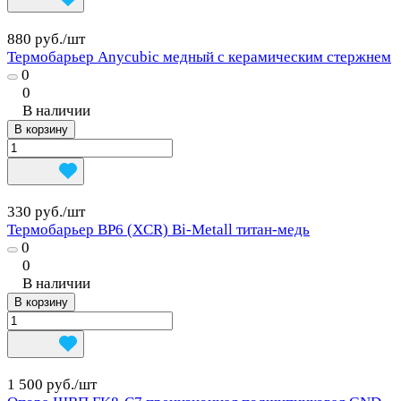
880 руб./
шт
Термобарьер Anycubic медный с керамическим стержнем
0
0
В наличии
В корзину
330 руб./
шт
Термобарьер BP6 (XCR) Bi-Metall титан-медь
0
0
В наличии
В корзину
1 500 руб./
шт