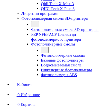
Qidi Tech X-Max 3
QIDI Tech X-Plus 3
Лицензии программ
Фотополимерная смола 3D-принтера
Фотополимерная смола 3D-принтера
FEP NFEP ACF Пленки дл
фотополимерного принтера
Фотополимерные смолы
Фотополимерные смолы
Базовые фотополимеры
Водосмываемая смола
Инженерные фотополимеры
Фотополимеры ABS
Кабинет
0
Избранное
0
Корзина