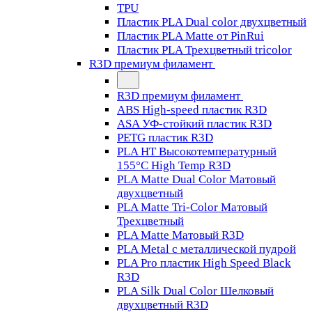
TPU
Пластик PLA Dual color двухцветный
Пластик PLA Matte от PinRui
Пластик PLA Трехцветный tricolor
R3D премиум филамент
R3D премиум филамент
ABS High-speed пластик R3D
ASA УФ-стойкий пластик R3D
PETG пластик R3D
PLA HT Высокотемпературный
155°C High Temp R3D
PLA Matte Dual Color Матовый
двухцветный
PLA Matte Tri-Color Матовый
Трехцветный
PLA Matte Матовый R3D
PLA Metal с металлической пудрой
PLA Pro пластик High Speed Black
R3D
PLA Silk Dual Color Шелковый
двухцветный R3D