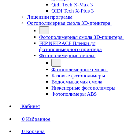
Qidi Tech X-Max 3
QIDI Tech X-Plus 3
Лицензии программ
Фотополимерная смола 3D-принтера
Фотополимерная смола 3D-принтера
FEP NFEP ACF Пленки дл
фотополимерного принтера
Фотополимерные смолы
Фотополимерные смолы
Базовые фотополимеры
Водосмываемая смола
Инженерные фотополимеры
Фотополимеры ABS
Кабинет
0
Избранное
0
Корзина