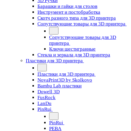
3D Ручки
Барашки и гайки для столов
Инструмент и постобработка
Скотч разного типа для 3D принтера
Сопутствующие товары для 3D принтера
Сопутствующие товары для 3D
принтера
Ключи шестигранные
Стекла и зеркала для 3D принтера
Пластики для 3D принтера
Пластики для 3D принтера
NovaPrint3D by Skolkovo
Bambu Lab пластики
Dowell 3D
FusRock
LanDu
PinRui
PinRui
PEBA