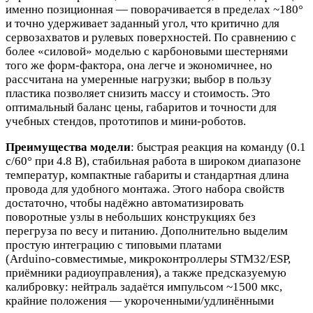
именно позиционная — поворачивается в пределах ~180°
и точно удерживает заданный угол, что критично для
сервозахватов и рулевых поверхностей. По сравнению с
более «силовой» моделью с карбоновыми шестернями
того же форм‑фактора, она легче и экономичнее, но
рассчитана на умеренные нагрузки; выбор в пользу
пластика позволяет снизить массу и стоимость. Это
оптимальный баланс цены, габаритов и точности для
учебных стендов, прототипов и мини‑роботов.
Преимущества модели
: быстрая реакция на команду (0.1
с/60° при 4.8 В), стабильная работа в широком диапазоне
температур, компактные габариты и стандартная длина
провода для удобного монтажа. Этого набора свойств
достаточно, чтобы надёжно автоматизировать
поворотные узлы в небольших конструкциях без
перегруза по весу и питанию. Дополнительно выделим
простую интеграцию с типовыми платами
(Arduino‑совместимые, микроконтроллеры STM32/ESP,
приёмники радиоуправления), а также предсказуемую
калибровку: нейтраль задаётся импульсом ~1500 мкс,
крайние положения — укороченными/удлинёнными