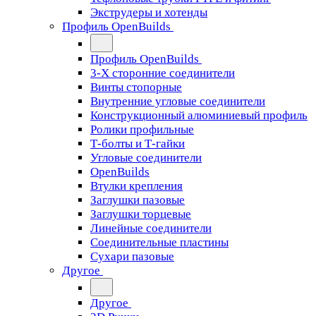
Экструдеры и хотенды
Профиль OpenBuilds
Профиль OpenBuilds
3-Х сторонние соединители
Винты стопорные
Внутренние угловые соединители
Конструкционный алюминиевый профиль
Ролики профильные
Т-болты и Т-гайки
Угловые соединители
OpenBuilds
Втулки крепления
Заглушки пазовые
Заглушки торцевые
Линейные соединители
Соединительные пластины
Сухари пазовые
Другое
Другое