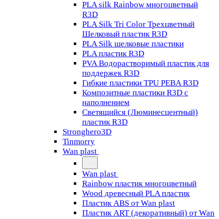
PLA silk Rainbow многоцветный
R3D
PLA Silk Tri Color Трехцветный
Шелковый пластик R3D
PLA Silk шелковые пластики
PLA пластик R3D
PVA Водорастворимый пластик для
поддержек R3D
Гибкие пластики TPU PEBA R3D
Композитные пластики R3D с
наполнением
Светящийся (Люминесцентный)
пластик R3D
Stronghero3D
Tinmorry
Wan plast
Wan plast
Rainbow пластик многоцветный
Wood древесный PLA пластик
Пластик ABS от Wan plast
Пластик ART (декоративный) от Wan