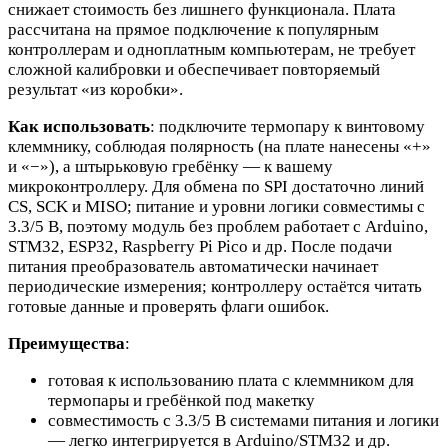
снижает стоимость без лишнего функционала. Плата
рассчитана на прямое подключение к популярным
контроллерам и одноплатным компьютерам, не требует
сложной калибровки и обеспечивает повторяемый
результат «из коробки».
Как использовать
: подключите термопару к винтовому
клеммнику, соблюдая полярность (на плате нанесены «+»
и «−»), а штырьковую гребёнку — к вашему
микроконтроллеру. Для обмена по SPI достаточно линий
CS, SCK и MISO; питание и уровни логики совместимы с
3.3/5 В, поэтому модуль без проблем работает с Arduino,
STM32, ESP32, Raspberry Pi Pico и др. После подачи
питания преобразователь автоматически начинает
периодические измерения; контроллеру остаётся читать
готовые данные и проверять флаги ошибок.
Преимущества
:
готовая к использованию плата с клеммником для
термопары и гребёнкой под макетку
совместимость с 3.3/5 В системами питания и логики
— легко интегрируется в Arduino/STM32 и др.