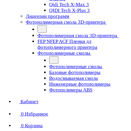
Qidi Tech X-Max 3
QIDI Tech X-Plus 3
Лицензии программ
Фотополимерная смола 3D-принтера
Фотополимерная смола 3D-принтера
FEP NFEP ACF Пленки дл
фотополимерного принтера
Фотополимерные смолы
Фотополимерные смолы
Базовые фотополимеры
Водосмываемая смола
Инженерные фотополимеры
Фотополимеры ABS
Кабинет
0
Избранное
0
Корзина