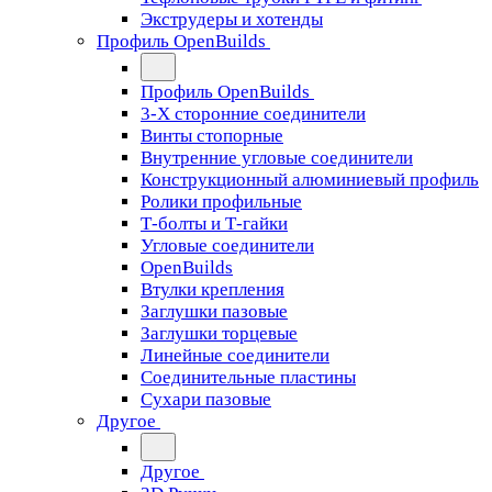
Экструдеры и хотенды
Профиль OpenBuilds
Профиль OpenBuilds
3-Х сторонние соединители
Винты стопорные
Внутренние угловые соединители
Конструкционный алюминиевый профиль
Ролики профильные
Т-болты и Т-гайки
Угловые соединители
OpenBuilds
Втулки крепления
Заглушки пазовые
Заглушки торцевые
Линейные соединители
Соединительные пластины
Сухари пазовые
Другое
Другое