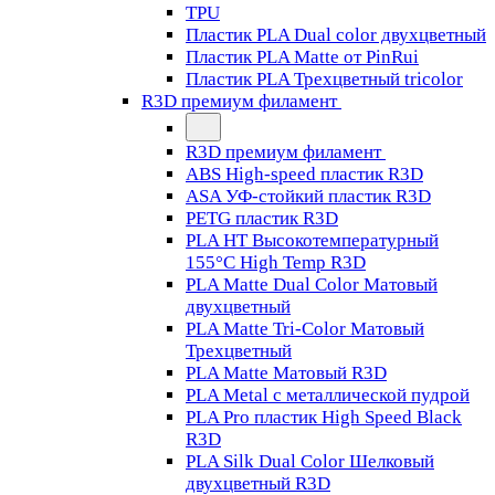
TPU
Пластик PLA Dual color двухцветный
Пластик PLA Matte от PinRui
Пластик PLA Трехцветный tricolor
R3D премиум филамент
R3D премиум филамент
ABS High-speed пластик R3D
ASA УФ-стойкий пластик R3D
PETG пластик R3D
PLA HT Высокотемпературный
155°C High Temp R3D
PLA Matte Dual Color Матовый
двухцветный
PLA Matte Tri-Color Матовый
Трехцветный
PLA Matte Матовый R3D
PLA Metal с металлической пудрой
PLA Pro пластик High Speed Black
R3D
PLA Silk Dual Color Шелковый
двухцветный R3D