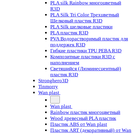
PLA silk Rainbow многоцветный
R3D
PLA Silk Tri Color Трехцветный
Шелковый пластик R3D
PLA Silk шелковые пластики
PLA пластик R3D
PVA Водорастворимый пластик для
поддержек R3D
Гибкие пластики TPU PEBA R3D
Композитные пластики R3D с
наполнением
Светящийся (Люминесцентный)
пластик R3D
Stronghero3D
Tinmorry
Wan plast
Wan plast
Rainbow пластик многоцветный
Wood древесный PLA пластик
Пластик ABS от Wan plast
Пластик ART (декоративный) от Wan