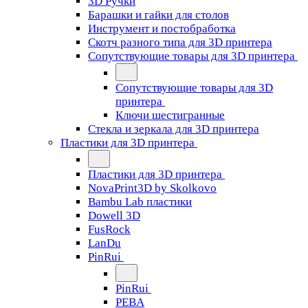
3D Ручки
Барашки и гайки для столов
Инструмент и постобработка
Скотч разного типа для 3D принтера
Сопутствующие товары для 3D принтера
Сопутствующие товары для 3D
принтера
Ключи шестигранные
Стекла и зеркала для 3D принтера
Пластики для 3D принтера
Пластики для 3D принтера
NovaPrint3D by Skolkovo
Bambu Lab пластики
Dowell 3D
FusRock
LanDu
PinRui
PinRui
PEBA