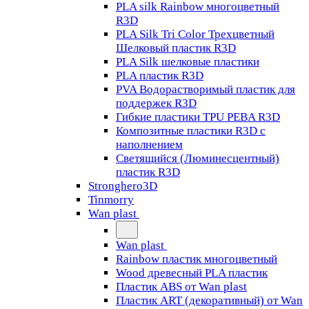
PLA silk Rainbow многоцветный
R3D
PLA Silk Tri Color Трехцветный
Шелковый пластик R3D
PLA Silk шелковые пластики
PLA пластик R3D
PVA Водорастворимый пластик для
поддержек R3D
Гибкие пластики TPU PEBA R3D
Композитные пластики R3D с
наполнением
Светящийся (Люминесцентный)
пластик R3D
Stronghero3D
Tinmorry
Wan plast
Wan plast
Rainbow пластик многоцветный
Wood древесный PLA пластик
Пластик ABS от Wan plast
Пластик ART (декоративный) от Wan