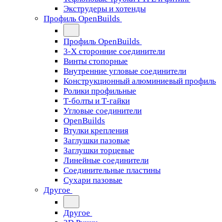
Экструдеры и хотенды
Профиль OpenBuilds
Профиль OpenBuilds
3-Х сторонние соединители
Винты стопорные
Внутренние угловые соединители
Конструкционный алюминиевый профиль
Ролики профильные
Т-болты и Т-гайки
Угловые соединители
OpenBuilds
Втулки крепления
Заглушки пазовые
Заглушки торцевые
Линейные соединители
Соединительные пластины
Сухари пазовые
Другое
Другое