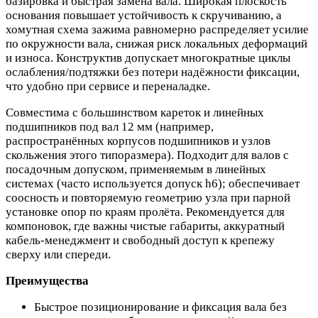
базировка и быстрая замена вала. Широкая плоскость
основания повышает устойчивость к скручиванию, а
хомутная схема зажима равномерно распределяет усилие
по окружности вала, снижая риск локальных деформаций
и износа. Конструктив допускает многократные циклы
ослабления/подтяжки без потери надёжности фиксации,
что удобно при сервисе и переналадке.
Совместима с большинством кареток и линейных
подшипников под вал 12 мм (например,
распространённых корпусов подшипников и узлов
скольжения этого типоразмера). Подходит для валов с
посадочным допуском, применяемым в линейных
системах (часто используется допуск h6); обеспечивает
соосность и повторяемую геометрию узла при парной
установке опор по краям пролёта. Рекомендуется для
компоновок, где важны чистые габариты, аккуратный
кабель‑менеджмент и свободный доступ к крепежу
сверху или спереди.
Преимущества
Быстрое позиционирование и фиксация вала без