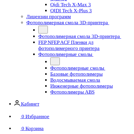
Qidi Tech X-Max 3
QIDI Tech X-Plus 3
Лицензии программ
Фотополимерная смола 3D-принтера
Фотополимерная смола 3D-принтера
FEP NFEP ACF Пленки дл
фотополимерного принтера
Фотополимерные смолы
Фотополимерные смолы
Базовые фотополимеры
Водосмываемая смола
Инженерные фотополимеры
Фотополимеры ABS
Кабинет
0
Избранное
0
Корзина