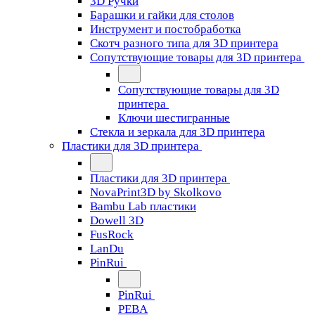
3D Ручки
Барашки и гайки для столов
Инструмент и постобработка
Скотч разного типа для 3D принтера
Сопутствующие товары для 3D принтера
Сопутствующие товары для 3D
принтера
Ключи шестигранные
Стекла и зеркала для 3D принтера
Пластики для 3D принтера
Пластики для 3D принтера
NovaPrint3D by Skolkovo
Bambu Lab пластики
Dowell 3D
FusRock
LanDu
PinRui
PinRui
PEBA