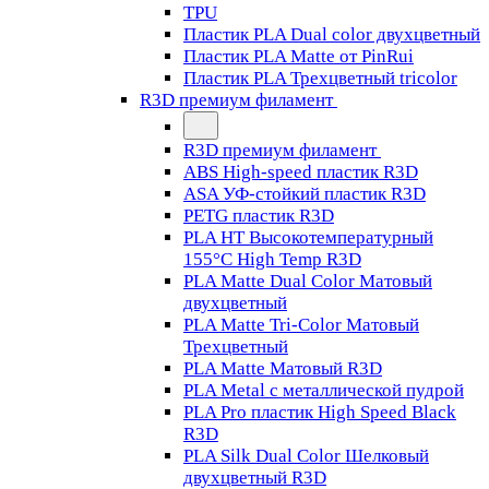
TPU
Пластик PLA Dual color двухцветный
Пластик PLA Matte от PinRui
Пластик PLA Трехцветный tricolor
R3D премиум филамент
R3D премиум филамент
ABS High-speed пластик R3D
ASA УФ-стойкий пластик R3D
PETG пластик R3D
PLA HT Высокотемпературный
155°C High Temp R3D
PLA Matte Dual Color Матовый
двухцветный
PLA Matte Tri-Color Матовый
Трехцветный
PLA Matte Матовый R3D
PLA Metal с металлической пудрой
PLA Pro пластик High Speed Black
R3D
PLA Silk Dual Color Шелковый
двухцветный R3D