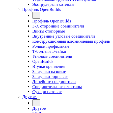
Экструдеры и хотенды
Профиль OpenBuilds
Профиль OpenBuilds
3-Х сторонние соединители
Винты стопорные
Внутренние угловые соединители
Конструкционный алюминиевый профиль
Ролики профильные
Т-болты и Т-гайки
Угловые соединители
OpenBuilds
Втулки крепления
Заглушки пазовые
Заглушки торцевые
Линейные соединители
Соединительные пластины
Сухари пазовые
Другое
Другое