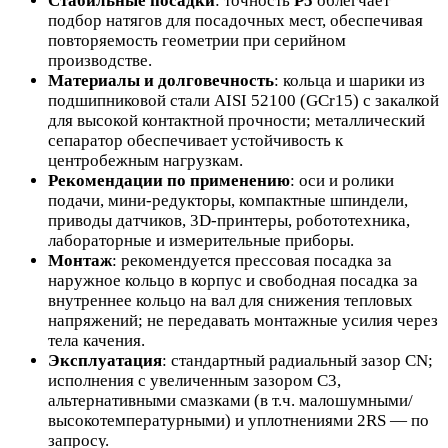
Стабильные посадки
: точность
P5
облегчает
подбор натягов для посадочных мест, обеспечивая
повторяемость геометрии при серийном
производстве.
Материалы и долговечность
: кольца и шарики из
подшипниковой стали AISI 52100 (GCr15) с закалкой
для высокой контактной прочности; металлический
сепаратор обеспечивает устойчивость к
центробежным нагрузкам.
Рекомендации по применению
: оси и ролики
подачи, мини‑редукторы, компактные шпиндели,
приводы датчиков, 3D‑принтеры, робототехника,
лабораторные и измерительные приборы.
Монтаж
: рекомендуется прессовая посадка за
наружное кольцо в корпус и свободная посадка за
внутреннее кольцо на вал для снижения тепловых
напряжений; не передавать монтажные усилия через
тела качения.
Эксплуатация
: стандартный радиальный зазор CN;
исполнения с увеличенным зазором C3,
альтернативными смазками (в т.ч. малошумными/
высокотемпературными) и уплотнениями 2RS — по
запросу.