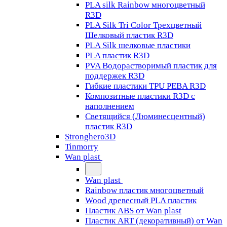
PLA silk Rainbow многоцветный
R3D
PLA Silk Tri Color Трехцветный
Шелковый пластик R3D
PLA Silk шелковые пластики
PLA пластик R3D
PVA Водорастворимый пластик для
поддержек R3D
Гибкие пластики TPU PEBA R3D
Композитные пластики R3D с
наполнением
Светящийся (Люминесцентный)
пластик R3D
Stronghero3D
Tinmorry
Wan plast
Wan plast
Rainbow пластик многоцветный
Wood древесный PLA пластик
Пластик ABS от Wan plast
Пластик ART (декоративный) от Wan