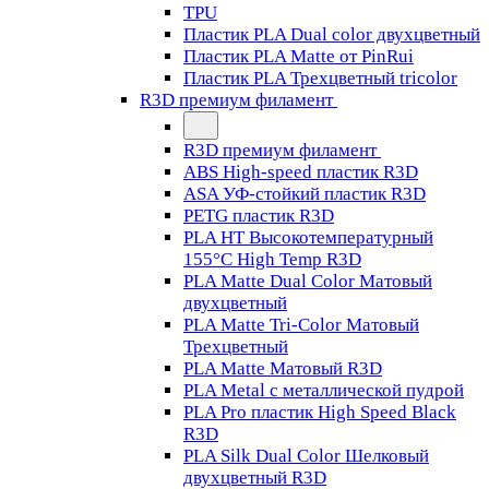
TPU
Пластик PLA Dual color двухцветный
Пластик PLA Matte от PinRui
Пластик PLA Трехцветный tricolor
R3D премиум филамент
R3D премиум филамент
ABS High-speed пластик R3D
ASA УФ-стойкий пластик R3D
PETG пластик R3D
PLA HT Высокотемпературный
155°C High Temp R3D
PLA Matte Dual Color Матовый
двухцветный
PLA Matte Tri-Color Матовый
Трехцветный
PLA Matte Матовый R3D
PLA Metal с металлической пудрой
PLA Pro пластик High Speed Black
R3D
PLA Silk Dual Color Шелковый
двухцветный R3D