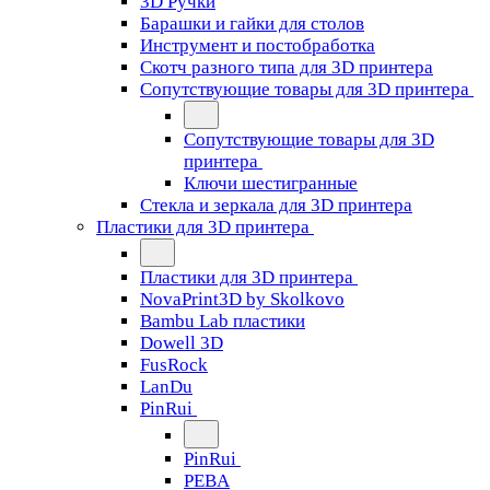
3D Ручки
Барашки и гайки для столов
Инструмент и постобработка
Скотч разного типа для 3D принтера
Сопутствующие товары для 3D принтера
Сопутствующие товары для 3D
принтера
Ключи шестигранные
Стекла и зеркала для 3D принтера
Пластики для 3D принтера
Пластики для 3D принтера
NovaPrint3D by Skolkovo
Bambu Lab пластики
Dowell 3D
FusRock
LanDu
PinRui
PinRui
PEBA