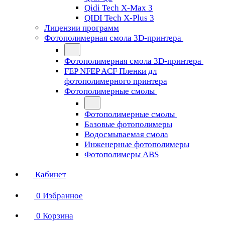
Qidi Tech X-Max 3
QIDI Tech X-Plus 3
Лицензии программ
Фотополимерная смола 3D-принтера
Фотополимерная смола 3D-принтера
FEP NFEP ACF Пленки дл
фотополимерного принтера
Фотополимерные смолы
Фотополимерные смолы
Базовые фотополимеры
Водосмываемая смола
Инженерные фотополимеры
Фотополимеры ABS
Кабинет
0
Избранное
0
Корзина