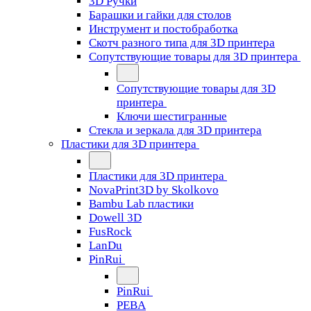
3D Ручки
Барашки и гайки для столов
Инструмент и постобработка
Скотч разного типа для 3D принтера
Сопутствующие товары для 3D принтера
Сопутствующие товары для 3D
принтера
Ключи шестигранные
Стекла и зеркала для 3D принтера
Пластики для 3D принтера
Пластики для 3D принтера
NovaPrint3D by Skolkovo
Bambu Lab пластики
Dowell 3D
FusRock
LanDu
PinRui
PinRui
PEBA