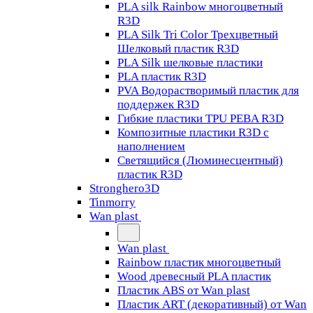
PLA silk Rainbow многоцветный
R3D
PLA Silk Tri Color Трехцветный
Шелковый пластик R3D
PLA Silk шелковые пластики
PLA пластик R3D
PVA Водорастворимый пластик для
поддержек R3D
Гибкие пластики TPU PEBA R3D
Композитные пластики R3D с
наполнением
Светящийся (Люминесцентный)
пластик R3D
Stronghero3D
Tinmorry
Wan plast
Wan plast
Rainbow пластик многоцветный
Wood древесный PLA пластик
Пластик ABS от Wan plast
Пластик ART (декоративный) от Wan