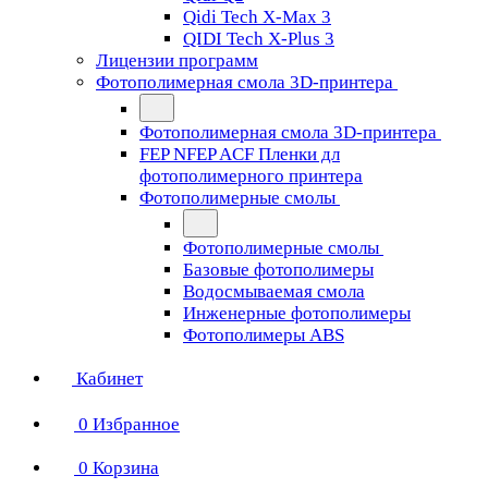
Qidi Tech X-Max 3
QIDI Tech X-Plus 3
Лицензии программ
Фотополимерная смола 3D-принтера
Фотополимерная смола 3D-принтера
FEP NFEP ACF Пленки дл
фотополимерного принтера
Фотополимерные смолы
Фотополимерные смолы
Базовые фотополимеры
Водосмываемая смола
Инженерные фотополимеры
Фотополимеры ABS
Кабинет
0
Избранное
0
Корзина