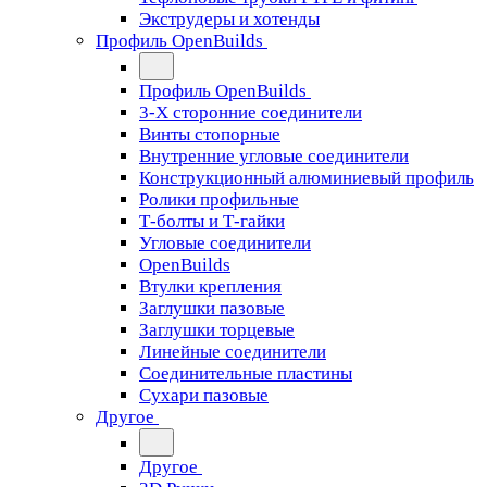
Экструдеры и хотенды
Профиль OpenBuilds
Профиль OpenBuilds
3-Х сторонние соединители
Винты стопорные
Внутренние угловые соединители
Конструкционный алюминиевый профиль
Ролики профильные
Т-болты и Т-гайки
Угловые соединители
OpenBuilds
Втулки крепления
Заглушки пазовые
Заглушки торцевые
Линейные соединители
Соединительные пластины
Сухари пазовые
Другое
Другое