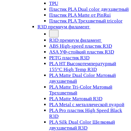
TPU
Пластик PLA Dual color двухцветный
Пластик PLA Matte от PinRui
Пластик PLA Трехцветный tricolor
R3D премиум филамент
R3D премиум филамент
ABS High-speed пластик R3D
ASA УФ-стойкий пластик R3D
PETG пластик R3D
PLA HT Высокотемпературный
155°C High Temp R3D
PLA Matte Dual Color Матовый
двухцветный
PLA Matte Tri-Color Матовый
Трехцветный
PLA Matte Матовый R3D
PLA Metal с металлической пудрой
PLA Pro пластик High Speed Black
R3D
PLA Silk Dual Color Шелковый
двухцветный R3D