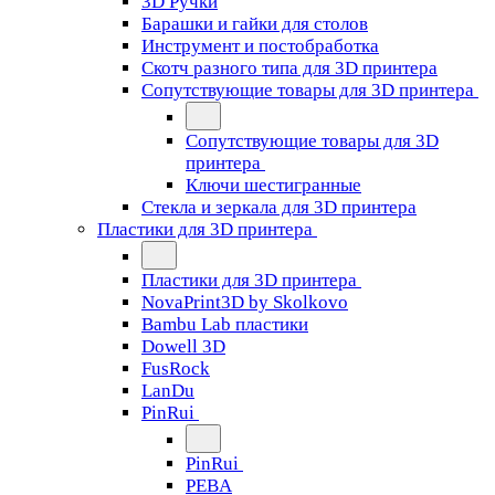
3D Ручки
Барашки и гайки для столов
Инструмент и постобработка
Скотч разного типа для 3D принтера
Сопутствующие товары для 3D принтера
Сопутствующие товары для 3D
принтера
Ключи шестигранные
Стекла и зеркала для 3D принтера
Пластики для 3D принтера
Пластики для 3D принтера
NovaPrint3D by Skolkovo
Bambu Lab пластики
Dowell 3D
FusRock
LanDu
PinRui
PinRui
PEBA