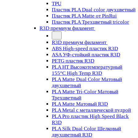
TPU
Пластик PLA Dual color двухцветный
Пластик PLA Matte от PinRui
Пластик PLA Трехцветный tricolor
R3D премиум филамент
R3D премиум филамент
ABS High-speed пластик R3D
ASA УФ-стойкий пластик R3D
PETG пластик R3D
PLA HT Высокотемпературный
155°C High Temp R3D
PLA Matte Dual Color Матовый
двухцветный
PLA Matte Tri-Color Матовый
Трехцветный
PLA Matte Матовый R3D
PLA Metal с металлической пудрой
PLA Pro пластик High Speed Black
R3D
PLA Silk Dual Color Шелковый
двухцветный R3D