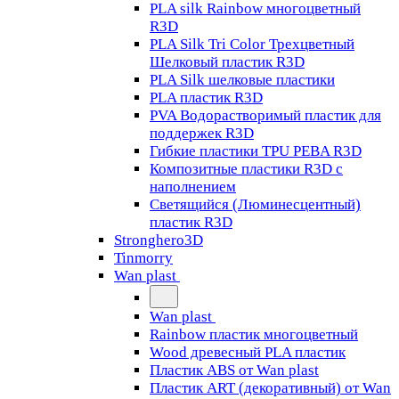
PLA silk Rainbow многоцветный
R3D
PLA Silk Tri Color Трехцветный
Шелковый пластик R3D
PLA Silk шелковые пластики
PLA пластик R3D
PVA Водорастворимый пластик для
поддержек R3D
Гибкие пластики TPU PEBA R3D
Композитные пластики R3D с
наполнением
Светящийся (Люминесцентный)
пластик R3D
Stronghero3D
Tinmorry
Wan plast
Wan plast
Rainbow пластик многоцветный
Wood древесный PLA пластик
Пластик ABS от Wan plast
Пластик ART (декоративный) от Wan