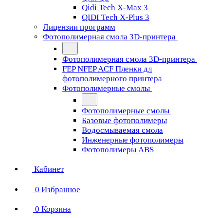
Qidi Tech X-Max 3
QIDI Tech X-Plus 3
Лицензии программ
Фотополимерная смола 3D-принтера
Фотополимерная смола 3D-принтера
FEP NFEP ACF Пленки дл
фотополимерного принтера
Фотополимерные смолы
Фотополимерные смолы
Базовые фотополимеры
Водосмываемая смола
Инженерные фотополимеры
Фотополимеры ABS
Кабинет
0
Избранное
0
Корзина