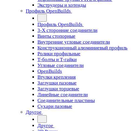
Экструдеры и хотенды
Профиль OpenBuilds
Профиль OpenBuilds
3-Х сторонние соединители
Винты стопорные
Внутренние угловые соединители
Конструкционный алюминиевый профиль
Ролики профильные
Т-болты и Т-гайки
Угловые соединители
OpenBuilds
Втулки крепления
Заглушки пазовые
Заглушки торцевые
Линейные соединители
Соединительные пластины
Сухари пазовые
Другое
Другое